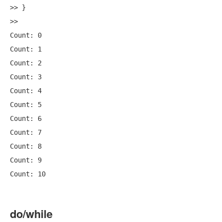
>> }

>>

Count: 0

Count: 1

Count: 2

Count: 3

Count: 4

Count: 5

Count: 6

Count: 7

Count: 8

Count: 9

do/while