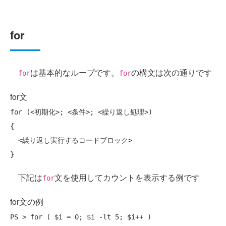
for
は基本的なループです。
の構文は次の通りです
for
for
for文
for (<初期化>; <条件>; <繰り返し処理>)

{

  <繰り返し実行するコードブロック>

下記は
文を使用してカウントを表示する例です
for
for文の例
PS > for ( $i = 0; $i -lt 5; $i++ )
