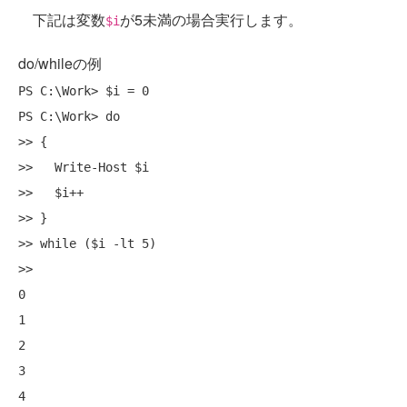
下記は変数
が5未満の場合実行します。
$i
do/whileの例
PS C:\Work> $i = 0

PS C:\Work> do

>> {

>>   Write-Host $i

>>   $i++

>> }

>> while ($i -lt 5)

>>

0

1

2

3
