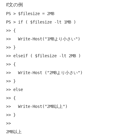
if文の例
PS > $filesize = 2MB

PS > if ( $filesize -lt 1MB )

>> {

>>   Write-Host("1MBより小さい")

>> }

>> elseif ( $filesize -lt 2MB )

>> {

>>   Write-Host ("2MBより小さい")

>> }

>> else

>> {

>>   Write-Host("2MB以上")

>> }

>>
