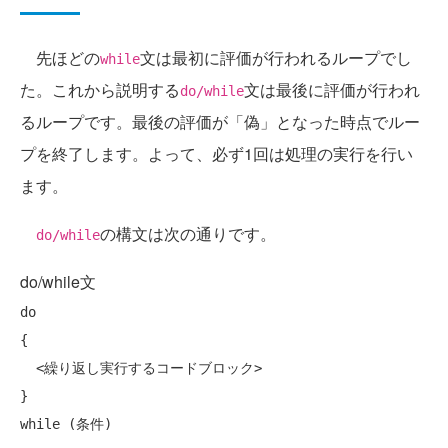
先ほどの
文は最初に評価が行われるループでし
while
た。これから説明する
文は最後に評価が行われ
do/while
るループです。最後の評価が「偽」となった時点でルー
プを終了します。よって、必ず1回は処理の実行を行い
ます。
の構文は次の通りです。
do/while
do/while文
do

{

  <繰り返し実行するコードブロック>

}
