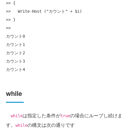
>> {

>>   Write-Host ("カウント" + $i)

>> }

>>

カウント0

カウント1

カウント2

カウント3

while
は指定した条件が
の場合にループし続けま
while
true
す。
の構文は次の通りです
while