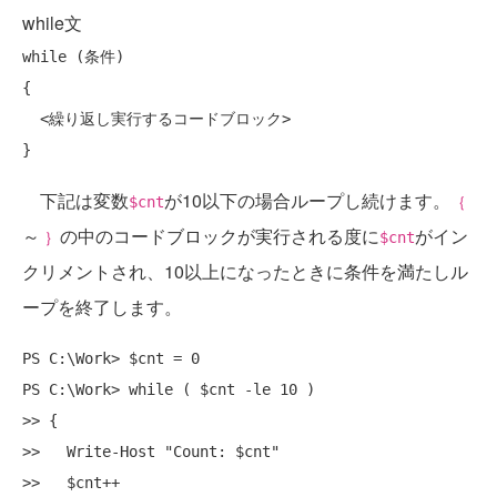
while文
while (条件)

{

  <繰り返し実行するコードブロック>

下記は変数
が10以下の場合ループし続けます。
$cnt
｛
～
の中のコードブロックが実行される度に
がイン
｝
$cnt
クリメントされ、10以上になったときに条件を満たしル
ープを終了します。
PS C:\Work> $cnt = 0

PS C:\Work> while ( $cnt -le 10 )

>> {

>>   Write-Host "Count: $cnt"

>>   $cnt++
