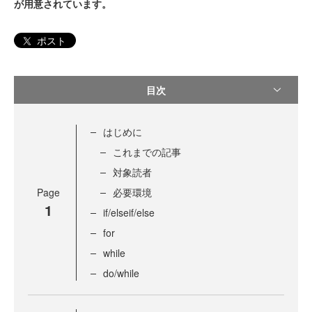
が用意されています。
ポスト
目次
はじめに
これまでの記事
対象読者
Page
必要環境
1
if/elseif/else
for
while
do/while