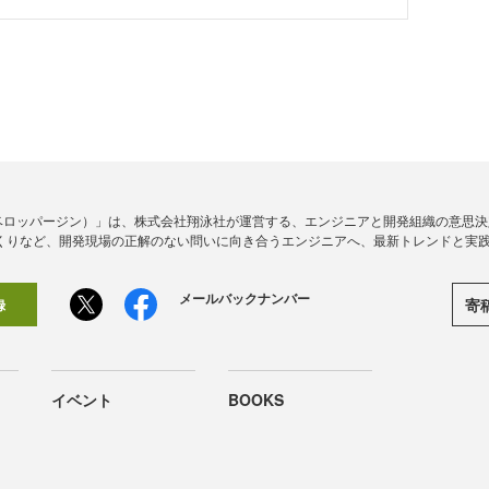
ine（デベロッパージン）」は、株式会社翔泳社が運営する、エンジニアと開発組織の意
くりなど、開発現場の正解のない問いに向き合うエンジニアへ、最新トレンドと実
メールバックナンバー
寄
録
イベント
BOOKS