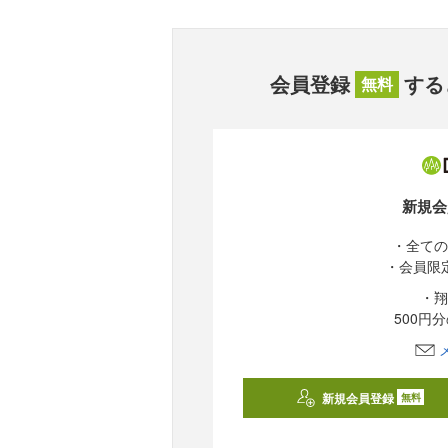
会員登録
する
無料
新規会
・全ての
・会員限
・翔
500円
新規会員登録
無料