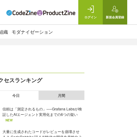
ログイン
新規
会員登録
組織
モダナイゼーション
クセスランキング
今日
月間
信頼は「測定されるもの」──Grafana Labsが検
証したAIエージェント実用化までの6つの疑い
NEW
大量に生成されたコードがレビューを崩壊させ
る？ CodeRabbitが語るAI時代の開発生産性向上