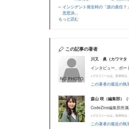
インシデント発生時の「誰の責任？
意思決...
もっと読む
この記事の著者
川又 眞（カワマタ
インタビュー、ポー
※プロフィールは、執筆時点
この著者の最近の執
森山 咲（編集部）（
CodeZine編集部所
※プロフィールは、執筆時点
この著者の最近の執