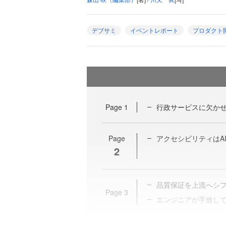
デブサミ
イベントレポート
プロダクト
Page
1
行政サービスに欠か
Page
アクセシビリティはA
2
品質保証を上流へシフ
Page
3
エンジニアが手放し