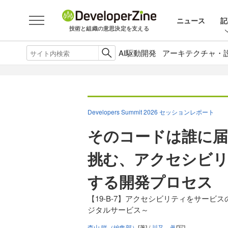
ニュース
記
技術と組織の意思決定を支える
AI駆動開発
アーキテクチャ・
Developers Summit 2026 セッションレポート
そのコードは誰に届く
挑む、アクセシビリ
する開発プロセス
【19-B-7】アクセシビリティをサービ
ジタルサービス～
森山 咲（編集部）
[著] /
川又 眞
[写]