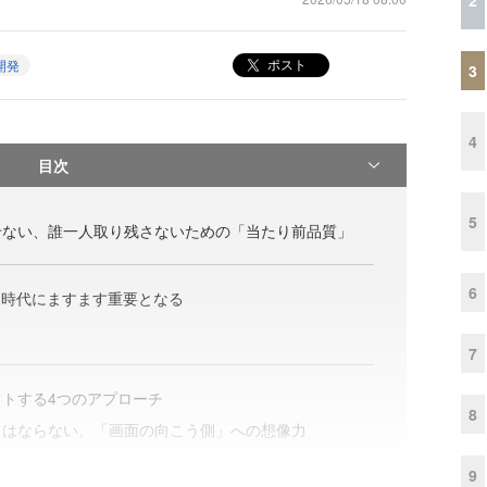
ポスト
開発
3
4
目次
5
せない、誰一人取り残さないための「当たり前品質」
6
I時代にますます重要となる
7
トする4つのアプローチ
8
てはならない、「画面の向こう側」への想像力
9