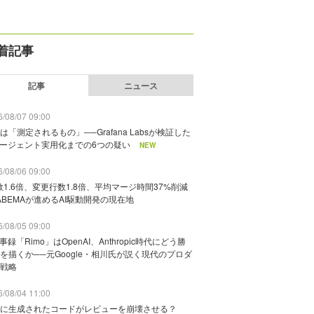
着記事
記事
ニュース
/08/07 09:00
は「測定されるもの」──Grafana Labsが検証した
エージェント実用化までの6つの疑い
NEW
/08/06 09:00
数1.6倍、変更行数1.8倍、平均マージ時間37%削減
ABEMAが進めるAI駆動開発の現在地
/08/05 09:00
議事録「Rimo」はOpenAI、Anthropic時代にどう勝
を描くか──元Google・相川氏が説く現代のプロダ
戦略
/08/04 11:00
に生成されたコードがレビューを崩壊させる？