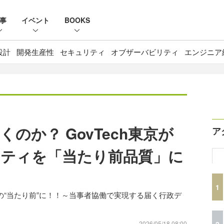
事
イベント
BOOKS
設計
開発生産性
セキュリティ
オブザーバビリティ
エンジニア
のか？ GovTech東京が
ア
ティを「当たり前品質」に
1
スの“当たり前”に！！～当事者協働で実現する届く行政デ
2
2026/05/18 08:00