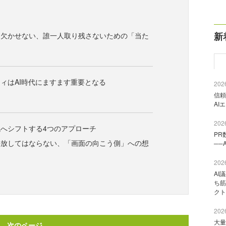
新
に欠かせない、誰一人取り残さないための「当た
ィはAI時代にますます重要となる
2026
信頼
AI
2026
へシフトする4つのアプローチ
PR
手放してはならない、「画面の向こう側」への想
──
2026
AI
ち筋
クト
2026
大量
次のページ