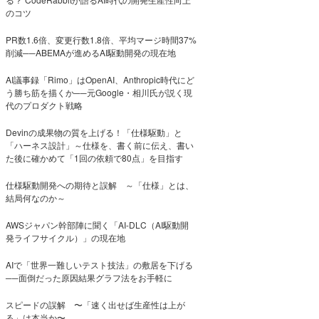
のコツ
PR数1.6倍、変更行数1.8倍、平均マージ時間37%
削減──ABEMAが進めるAI駆動開発の現在地
AI議事録「Rimo」はOpenAI、Anthropic時代にど
う勝ち筋を描くか──元Google・相川氏が説く現
代のプロダクト戦略
Devinの成果物の質を上げる！「仕様駆動」と
「ハーネス設計」～仕様を、書く前に伝え、書い
た後に確かめて「1回の依頼で80点」を目指す
仕様駆動開発への期待と誤解 ～「仕様」とは、
結局何なのか～
AWSジャパン幹部陣に聞く「AI-DLC（AI駆動開
発ライフサイクル）」の現在地
AIで「世界一難しいテスト技法」の敷居を下げる
──面倒だった原因結果グラフ法をお手軽に
スピードの誤解 〜「速く出せば生産性は上が
る」は本当か〜