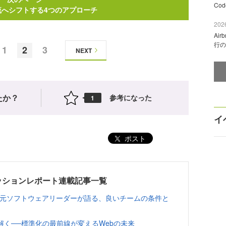
Co
流へシフトする4つのアプローチ
2026
Ai
行の
1
2
3
NEXT
たか？
参考になった
1
イ
ポスト
026 セッションレポート連載記事一覧
の元ソフトウェアリーダーが語る、良いチームの条件と
ら読み解く──標準化の最前線が変えるWebの未来