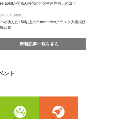
deRabbitが語るAI時代の開発生産性向上のコツ
/08/04 09:00
rbnbが挑んだ150以上のKubernetesクラスタ大規模移
舞台裏
新着記事一覧を見る
ベント