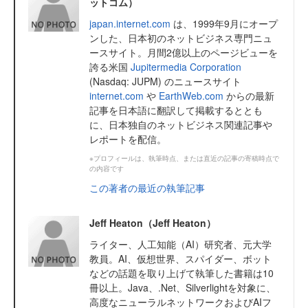
ットコム）
japan.internet.com
は、1999年9月にオープ
ンした、日本初のネットビジネス専門ニュ
ースサイト。月間2億以上のページビューを
誇る米国
Jupitermedia Corporation
(Nasdaq: JUPM) のニュースサイト
internet.com
や
EarthWeb.com
からの最新
記事を日本語に翻訳して掲載するととも
に、日本独自のネットビジネス関連記事や
レポートを配信。
※プロフィールは、執筆時点、または直近の記事の寄稿時点で
の内容です
この著者の最近の執筆記事
Jeff Heaton（Jeff Heaton）
ライター、人工知能（AI）研究者、元大学
教員。AI、仮想世界、スパイダー、ボット
などの話題を取り上げて執筆した書籍は10
冊以上。Java、.Net、Silverlightを対象に、
高度なニューラルネットワークおよびAIフ