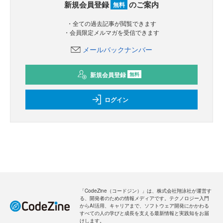
新規会員登録
のご案内
無料
・全ての過去記事が閲覧できます
・会員限定メルマガを受信できます
メールバックナンバー
新規会員登録
無料
ログイン
「CodeZine（コードジン）」は、株式会社翔泳社が運営す
る、開発者のための情報メディアです。テクノロジー入門
からAI活用、キャリアまで、ソフトウェア開発にかかわる
すべての人の学びと成長を支える最新情報と実践知をお届
けします。