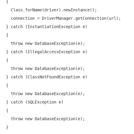
{

  Class.forName(driver).newInstance();

  connection = DriverManager.getConnection(url);

} 
catch
 (InstantiationException e)

{

throw
new
 DatabaseException(e);

} 
catch
 (IllegalAccessException e)

{

throw
new
 DatabaseException(e);

} 
catch
 (ClassNotFoundException e)

{

throw
new
 DatabaseException(e);

} 
catch
 (SQLException e)

{

throw
new
 DatabaseException(e);
