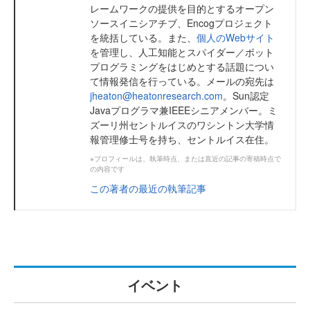
レームワークの提供を目的とするオープン
ソースイニシアチブ、Encogプロジェクト
を統括している。また、
個人のWebサイト
を管理し、人工知能とスパイダー／ボット
プログラミングをはじめとする話題につい
て情報発信を行っている。メールの宛先は
jheaton@heatonresearch.com
。Sun認定
Javaプログラマ兼IEEEシニアメンバー。ミ
ズーリ州セントルイスのワシントン大学情
報管理修士号を持ち、セントルイス在住。
※プロフィールは、執筆時点、または直近の記事の寄稿時点で
の内容です
この著者の最近の執筆記事
イベント