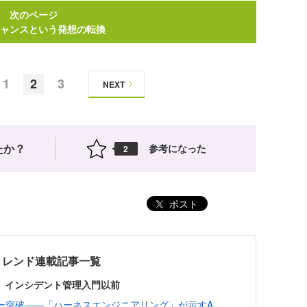
次のページ
ャンスという発想の転換
1
2
3
NEXT
たか？
参考になった
2
ポスト
トレンド連載記事一覧
 インシデント管理入門以前
ーザー突破——「ハーネスエンジニアリング」が示すA...