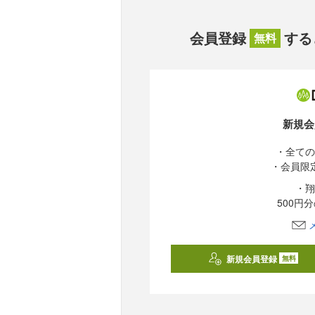
会員登録
する
無料
新規会
・全ての
・会員限
・翔
500円
新規会員登録
無料