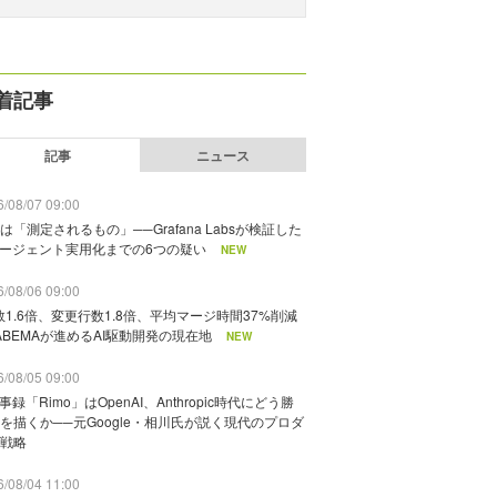
着記事
記事
ニュース
/08/07 09:00
は「測定されるもの」──Grafana Labsが検証した
エージェント実用化までの6つの疑い
NEW
/08/06 09:00
数1.6倍、変更行数1.8倍、平均マージ時間37%削減
ABEMAが進めるAI駆動開発の現在地
NEW
/08/05 09:00
議事録「Rimo」はOpenAI、Anthropic時代にどう勝
を描くか──元Google・相川氏が説く現代のプロダ
戦略
/08/04 11:00