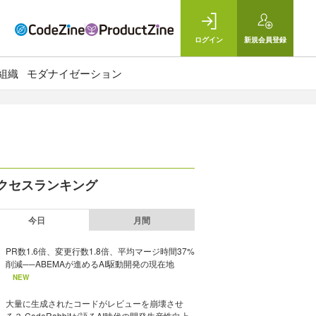
ログイン
新規
会員登録
組織
モダナイゼーション
クセスランキング
今日
月間
PR数1.6倍、変更行数1.8倍、平均マージ時間37%
削減──ABEMAが進めるAI駆動開発の現在地
NEW
大量に生成されたコードがレビューを崩壊させ
る？ CodeRabbitが語るAI時代の開発生産性向上