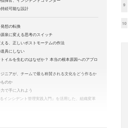
の指揮官、インシデントコマンダー
9
の持続可能な設計
10
う発想の転換
の源泉に変える思考のスイッチ
変える、正しいポストモーテムの作法
の道具にしない
トイルを生むのはなぜか？ 本当の根本原因へのアプロ
ンジニアが、チームで最も称賛される文化をどう作るか
のものか
努力で手に入れよう
yによるインシデント管理実践入門』を活用した、組織変革