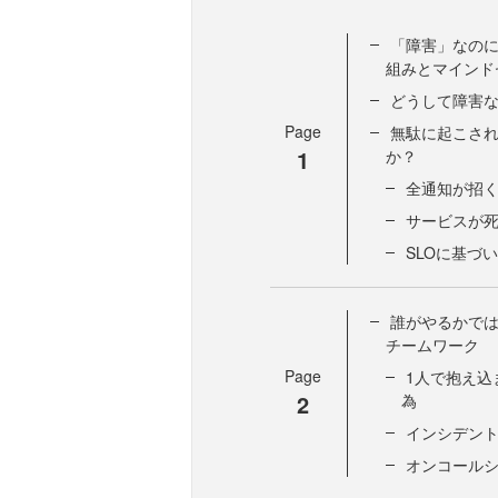
「障害」なのに
組みとマインド
どうして障害
Page
無駄に起こされ
1
か？
全通知が招
サービスが
SLOに基づ
誰がやるかでは
チームワーク
Page
1人で抱え込
2
為
インシデン
オンコール