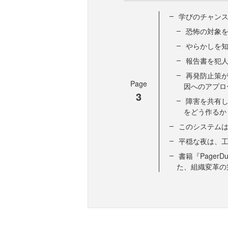
学びのチャン
恐怖の対象
やらかしを
報告書を犯
再発防止策が
Page
因へのアプロ
3
障害を共有
をどう作るか
このシステム
平穏な夜は、
書籍『Page
た、組織変革の