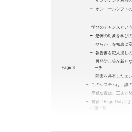
インシデント対応
オンコールシフト
学びのチャンスとい
恐怖の対象を学び
やらかしを知恵に
報告書を犯人捜し
再発防止策が新たな
Page
3
ーチ
障害を共有したエ
このシステムは、誰
平穏な夜は、工夫と
書籍『PagerDut
の第一歩