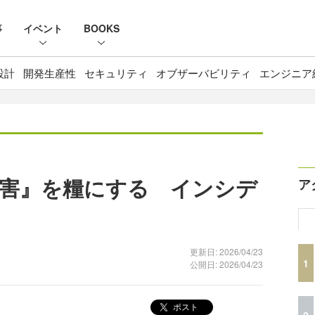
事
イベント
BOOKS
設計
開発生産性
セキュリティ
オブザーバビリティ
エンジニア
害』を糧にする インシデ
ア
更新日: 2026/04/23
1
公開日: 2026/04/23
ポスト
2