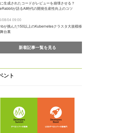
に生成されたコードがレビューを崩壊させる？
deRabbitが語るAI時代の開発生産性向上のコツ
/08/04 09:00
rbnbが挑んだ150以上のKubernetesクラスタ大規模移
舞台裏
新着記事一覧を見る
ベント