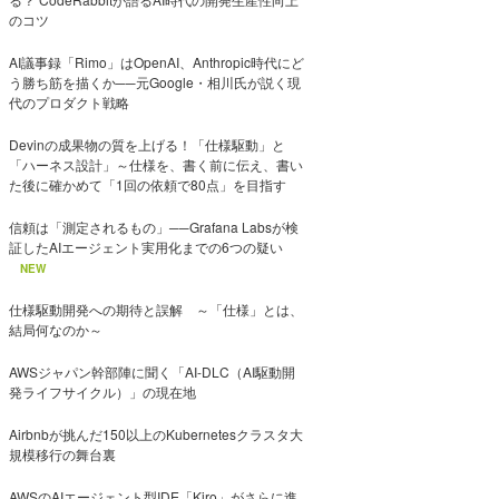
のコツ
AI議事録「Rimo」はOpenAI、Anthropic時代にど
う勝ち筋を描くか──元Google・相川氏が説く現
代のプロダクト戦略
Devinの成果物の質を上げる！「仕様駆動」と
「ハーネス設計」～仕様を、書く前に伝え、書い
た後に確かめて「1回の依頼で80点」を目指す
信頼は「測定されるもの」──Grafana Labsが検
証したAIエージェント実用化までの6つの疑い
NEW
仕様駆動開発への期待と誤解 ～「仕様」とは、
結局何なのか～
AWSジャパン幹部陣に聞く「AI-DLC（AI駆動開
発ライフサイクル）」の現在地
Airbnbが挑んだ150以上のKubernetesクラスタ大
規模移行の舞台裏
AWSのAIエージェント型IDE「Kiro」がさらに進