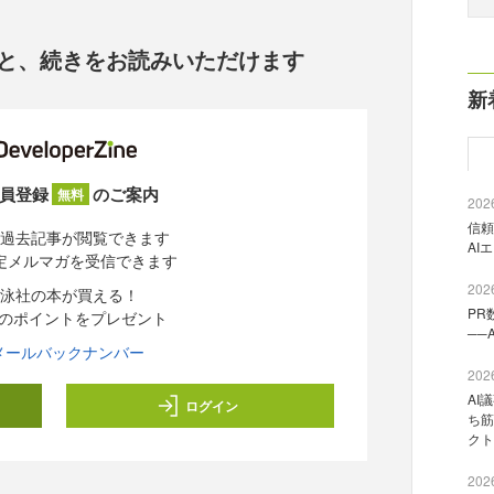
と、
続きをお読みいただけます
新
員登録
のご案内
無料
2026
信頼
過去記事が閲覧できます
AI
定メルマガを受信できます
2026
泳社の本が買える！
PR
分のポイントをプレゼント
──
メールバックナンバー
2026
AI
ログイン
ち筋
クト
2026