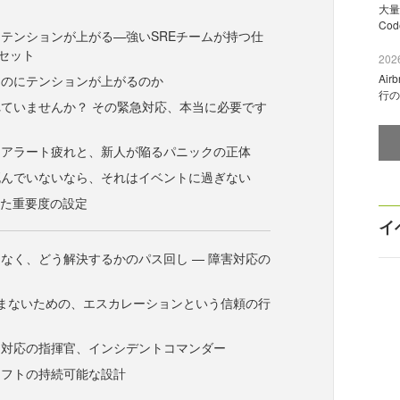
大量
Co
テンションが上がる—強いSREチームが持つ仕
セット
2026
Ai
なのにテンションが上がるのか
行の
ていませんか？ その緊急対応、本当に必要です
くアラート疲れと、新人が陥るパニックの正体
死んでいないなら、それはイベントに過ぎない
いた重要度の設定
イ
なく、どう解決するかのパス回し — 障害対応の
まないための、エスカレーションという信頼の行
ト対応の指揮官、インシデントコマンダー
シフトの持続可能な設計