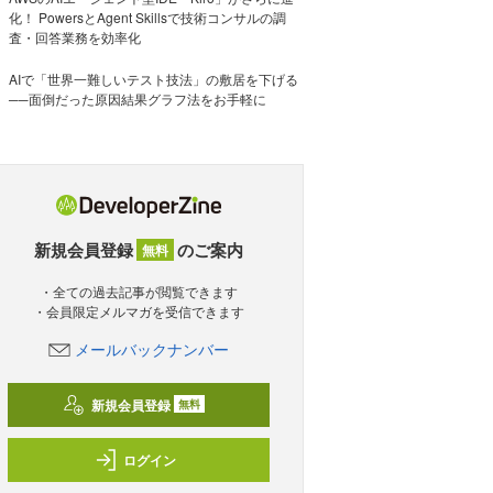
化！ PowersとAgent Skillsで技術コンサルの調
査・回答業務を効率化
AIで「世界一難しいテスト技法」の敷居を下げる
──面倒だった原因結果グラフ法をお手軽に
新規会員登録
のご案内
無料
・全ての過去記事が閲覧できます
・会員限定メルマガを受信できます
メールバックナンバー
新規会員登録
無料
ログイン