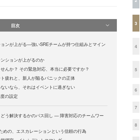
3
目次
ョンが上がる—強いSREチームが持つ仕組みとマイン
4
テンションが上がるのか
せんか？ その緊急対応、本当に必要ですか？
5
ート疲れと、新人が陥るパニックの正体
いないなら、それはイベントに過ぎない
6
要度の設定
7
どう解決するかのパス回し — 障害対応のチームワー
8
いための、エスカレーションという信頼の行為