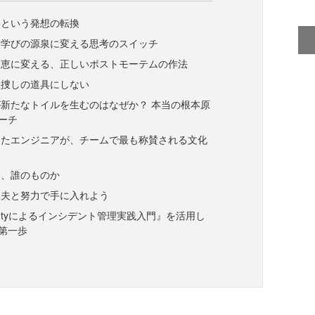
スという発想の転換
を学びの源泉に変える思考のスイッチ
知恵に変える、正しいポストモーテムの作法
人捜しの道具にしない
新たなトイルを生むのはなぜか？ 本当の根本原
ーチ
したエンジニアが、チームで最も称賛される文化
は、誰のものか
工夫と努力で手に入れよう
rDutyによるインシデント管理実践入門』を活用し
第一歩