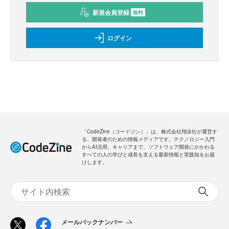
新規会員登録
無料
ログイン
「CodeZine（コードジン）」は、株式会社翔泳社が運営す
る、開発者のための情報メディアです。テクノロジー入門
からAI活用、キャリアまで、ソフトウェア開発にかかわる
すべての人の学びと成長を支える最新情報と実践知をお届
けします。
メールバックナンバー