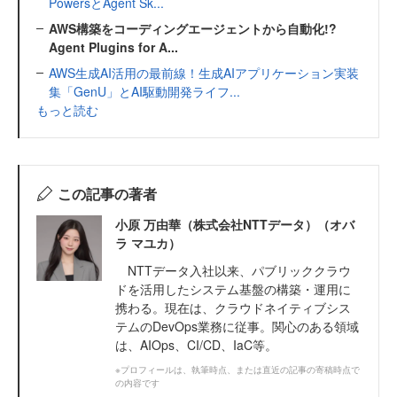
PowersとAgent Sk...
AWS構築をコーディングエージェントから自動化!?
Agent Plugins for A...
AWS生成AI活用の最前線！生成AIアプリケーション実装
集「GenU」とAI駆動開発ライフ...
もっと読む
この記事の著者
小原 万由華（株式会社NTTデータ）（オバ
ラ マユカ）
NTTデータ入社以来、パブリッククラウ
ドを活用したシステム基盤の構築・運用に
携わる。現在は、クラウドネイティブシス
テムのDevOps業務に従事。関心のある領域
は、AIOps、CI/CD、IaC等。
※プロフィールは、執筆時点、または直近の記事の寄稿時点で
の内容です