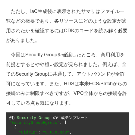
ただし、IaC生成後に表示されたサマリはファイル一
覧などの概要であり、各リソースにどのような設定が適
用されたかを確認するにはCDKのコードを読み解く必要
がありました。
今回はSecurity Groupを確認したところ、商用利用を
前提とするとやや粗い設定が見られました。例えば、全
てのSecurity Groupに共通して、アウトバウンドが全許
可になっています。また、RDSは本来ECS/Batchからの
接続のみに制限すべきですが、VPC全体からの接続を許
可している点も気になります。
例）
Security
Group
の生成テンプレート
"SecurityGroupEgress"
:
[
{
"CidrIp"
:
"0.0.0.0/0"
,