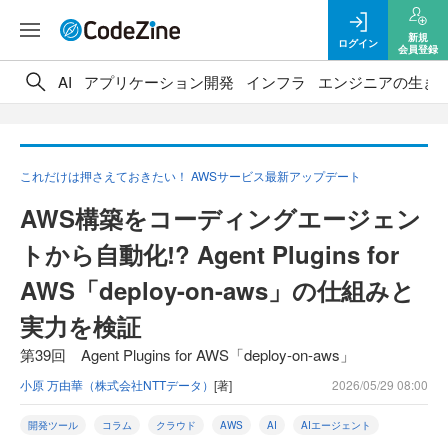
新規
ログイン
会員登録
AI
アプリケーション開発
インフラ
エンジニアの生き
これだけは押さえておきたい！ AWSサービス最新アップデート
AWS構築をコーディングエージェン
トから自動化!? Agent Plugins for
AWS「deploy-on-aws」の仕組みと
実力を検証
第39回 Agent Plugins for AWS「deploy-on-aws」
小原 万由華（株式会社NTTデータ）
[著]
2026/05/29 08:00
開発ツール
コラム
クラウド
AWS
AI
AIエージェント