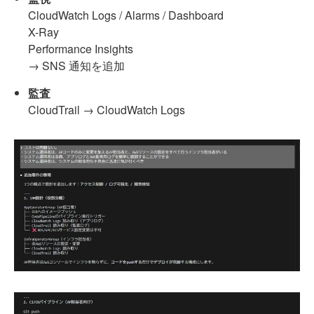
CloudWatch Logs / Alarms / Dashboard
X-Ray
Performance Insights
→ SNS 通知を追加
監査
CloudTrail → CloudWatch Logs