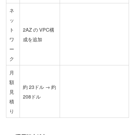
ネ
ッ
ト
2AZ の VPC構
ワ
成を追加
ー
ク
月
額
約 23ドル → 約
見
208ドル
積
り