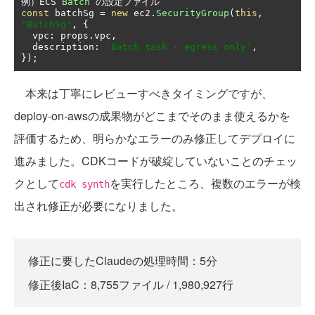
例）
ECS 
Batch
の設定ファイル
const
 batchSg 
=
new
 ec2
.
SecurityGroup
(
this
,
'BatchSg'
,
{
  vpc
:
 props
.
vpc
,
  description
:
'Batch task - egress only'
,
});
本来は丁寧にレビューすべきタイミングですが、
deploy-on-awsの成果物がどこまでそのまま使えるかを
評価するため、明らかなエラーのみ修正してデプロイに
進みました。CDKコードが破綻していないことのチェッ
クとして
を実行したところ、複数のエラーが検
cdk synth
出され修正が必要になりました。
修正に要したClaudeの処理時間：5分
修正後IaC：8,755ファイル / 1,980,927行