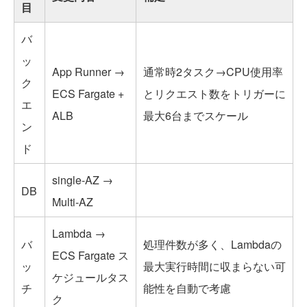
目
バ
ッ
App Runner →
通常時2タスク→CPU使用率
ク
ECS Fargate +
とリクエスト数をトリガーに
エ
ALB
最大6台までスケール
ン
ド
single-AZ →
DB
Multi-AZ
Lambda →
バ
処理件数が多く、Lambdaの
ECS Fargate ス
ッ
最大実行時間に収まらない可
ケジュールタス
チ
能性を自動で考慮
ク