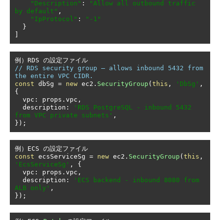
"Description"
:
"Allow all outbound traffic 
by default"
,
"IpProtocol"
:
"-1"
}
]
例）
RDS 
の設定ファイル
// RDS security group — allows inbound 5432 from 
the entire VPC CIDR.
const
 dbSg 
=
new
 ec2
.
SecurityGroup
(
this
,
'DbSg'
,
{
  vpc
:
 props
.
vpc
,
  description
:
'RDS PostgreSQL - inbound 5432 
from VPC private subnets'
,
});
例）
ECS 
の設定ファイル
const
 ecsServiceSg 
=
new
 ec2
.
SecurityGroup
(
this
,
'EcsServiceSg'
,
{
  vpc
:
 props
.
vpc
,
  description
:
'ECS backend - inbound 8080 from 
ALB only'
,
});