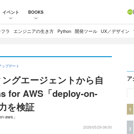
イベント
BOOKS
ンフラ
エンジニアの生き方
Python
開発ツール
UX／デザイン
アップデート
ィングエージェントから自
ア
ns for AWS「deploy-on-
実力を検証
1
-on-aws」
2026/05/29 08:00
2