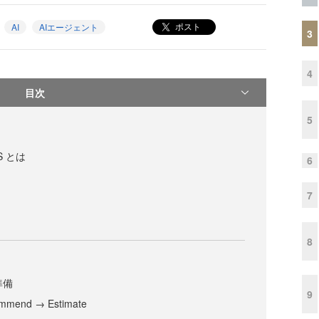
ポスト
AI
AIエージェント
3
4
目次
5
WS とは
6
7
8
準備
9
ommend → Estimate