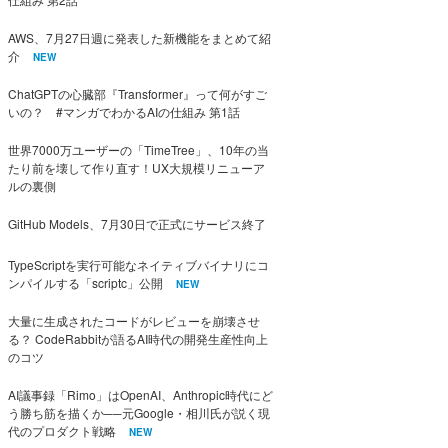
AWS、7月27日週に発表した新機能をまとめて紹
介
NEW
ChatGPTの心臓部『Transformer』って何がすご
いの？ #マンガでわかるAIの仕組み 第1話
世界7000万ユーザーの「TimeTree」、10年の当
たり前を壊して作り直す！UX大規模リニューア
ルの裏側
GitHub Models、7月30日で正式にサービス終了
TypeScriptを実行可能なネイティブバイナリにコ
ンパイルする「scriptc」公開
NEW
大量に生成されたコードがレビューを崩壊させ
る？ CodeRabbitが語るAI時代の開発生産性向上
のコツ
AI議事録「Rimo」はOpenAI、Anthropic時代にど
う勝ち筋を描くか──元Google・相川氏が説く現
代のプロダクト戦略
NEW