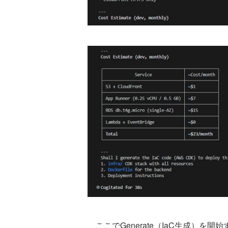
ここでGenerate（IaC生成）を