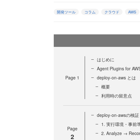
開発ツール
コラム
クラウド
AWS
はじめに
Agent Plugins for A
Page
1
deploy-on-aws とは
概要
利用時の留意点
deploy-on-awsの検証
1. 実行環境・事前
Page
2. Analyze → Rec
2