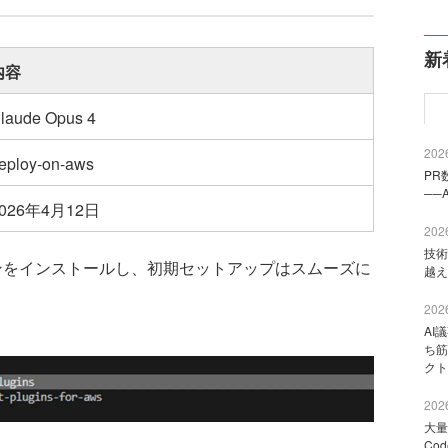
新
内容
laude Opus 4
2026
eploy-on-aws
PR
──
2026年4月12日
2026
技術
グインをインストールし、初期セットアップはスムーズに
越え
2026
AI
ち筋
クト
2026
大量
Co