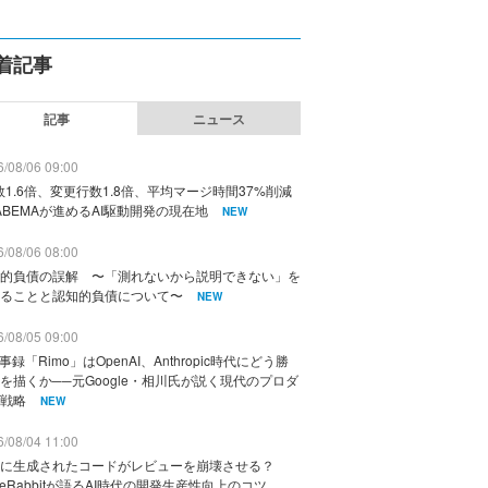
着記事
記事
ニュース
/08/06 09:00
数1.6倍、変更行数1.8倍、平均マージ時間37%削減
ABEMAが進めるAI駆動開発の現在地
NEW
/08/06 08:00
的負債の誤解 〜「測れないから説明できない」を
ることと認知的負債について〜
NEW
/08/05 09:00
議事録「Rimo」はOpenAI、Anthropic時代にどう勝
を描くか──元Google・相川氏が説く現代のプロダ
戦略
NEW
/08/04 11:00
に生成されたコードがレビューを崩壊させる？
deRabbitが語るAI時代の開発生産性向上のコツ