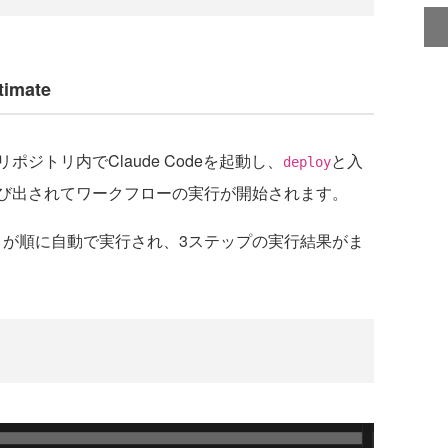
timate
トリ内でClaude Codeを起動し、
と入
deploy
illsが呼び出されてワークフローの実行が開始されます。
stimate が順に自動で実行され、3ステップの実行結果がま