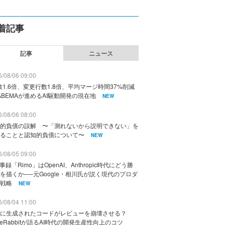
着記事
記事
ニュース
/08/06 09:00
数1.6倍、変更行数1.8倍、平均マージ時間37%削減
ABEMAが進めるAI駆動開発の現在地
NEW
/08/06 08:00
的負債の誤解 〜「測れないから説明できない」を
ることと認知的負債について〜
NEW
/08/05 09:00
議事録「Rimo」はOpenAI、Anthropic時代にどう勝
を描くか──元Google・相川氏が説く現代のプロダ
戦略
NEW
/08/04 11:00
に生成されたコードがレビューを崩壊させる？
deRabbitが語るAI時代の開発生産性向上のコツ