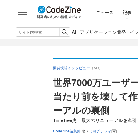
ニュース
記事
開発者のための情報メディア
AI
アプリケーション開発
イ
開発現場インタビュー
（AD）
世界7000万ユーザー
当たり前を壊して作
ーアルの裏側
TimeTree史上最大のリニューアルを牽引
CodeZine編集部
[著] /
ミヨグラフィ
[写]