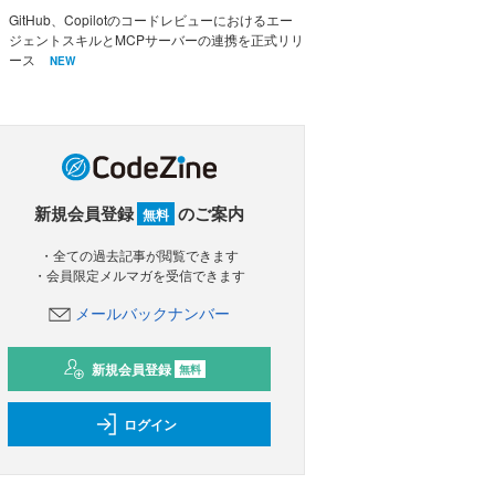
GitHub、Copilotのコードレビューにおけるエー
ジェントスキルとMCPサーバーの連携を正式リリ
ース
NEW
新規会員登録
のご案内
無料
・全ての過去記事が閲覧できます
・会員限定メルマガを受信できます
メールバックナンバー
新規会員登録
無料
ログイン