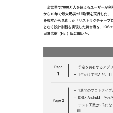
全世界で7000万人を超えるユーザーが利用
から10年で最大規模のUI刷新を実行した
を根本から見直した「リストラクチャープ
となく設計刷新を実現した舞台裏を、iOSエン
田邉広樹（Hal）氏に聞いた。
Page
予定を共有するアプ
1
1年かけて挑んだ、Tim
1週間のプロトタイプ
iOSとAndroid
Page
2
テスト工数は2倍に
由