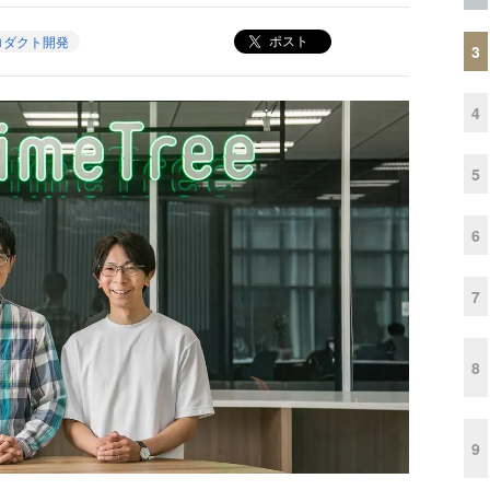
ポスト
ロダクト開発
3
4
5
6
7
8
9