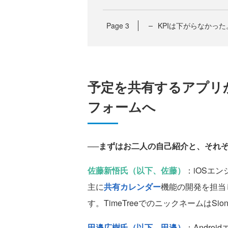
Page
3
KPIは下がらなかっ
予定を共有するアプリ
フォームへ
──まずはお二人の自己紹介と、それ
佐藤新悟氏（以下、佐藤）
：iOSエ
主に
共有カレンダー
機能の開発を担当
す。TimeTreeでのニックネームはSio
田邉広樹氏（以下、田邉）
：Andr