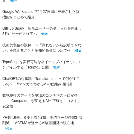
NEW
Google Workspaceで7月27日週に発表された新
機能をまとめて紹介
GitHub Spark、新規ユーザーの受け入れを停止し
8月にサービス終了へ
NEW
技術的負債の誤解 〜「測れないから説明できな
い」を越えることと認知的負債について〜
NEW
TypeScriptを実行可能なネイティブバイナリにコ
ンパイルする「scriptc」公開
NEW
ChatGPTの心臓部『Transformer』って何がすご
いの？ #マンガでわかるAIの仕組み 第1話
数兆規模のデータを現場のコンテキストに変換
──「Computer」が変えるAIの正確さ、コスト、
安全性
PR数1.6倍、変更行数1.8倍、平均マージ時間37%
削減──ABEMAが進めるAI駆動開発の現在地
NEW