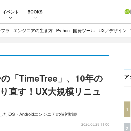
イベント
BOOKS
ンフラ
エンジニアの生き方
Python
開発ツール
UX／デザイン
の「TimeTree」、10年の
ア
り直す！UX大規模リニュ
1
したiOS・Androidエンジニアの技術戦略
2026/05/29 11:00
2