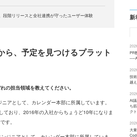
た。段階リリースと全社連携が守ったユーザー体験
新
2026
から、予定を見つけるプラット
PR
──
2026
技術
越え
ぞれの担当領域を教えてください。
2026
AI
ンジニアとして、カレンダー本部に所属しています。
ち筋
しており、2016年の入社からちょうど10年になりま
クト
nです。
2026
大量
Co
oidエンジニアとして、カレンダー本部に所属していま