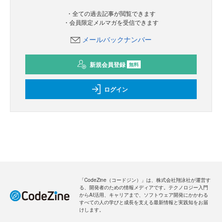
・全ての過去記事が閲覧できます
・会員限定メルマガを受信できます
メールバックナンバー
新規会員登録
無料
ログイン
「CodeZine（コードジン）」は、株式会社翔泳社が運営す
る、開発者のための情報メディアです。テクノロジー入門
からAI活用、キャリアまで、ソフトウェア開発にかかわる
すべての人の学びと成長を支える最新情報と実践知をお届
けします。