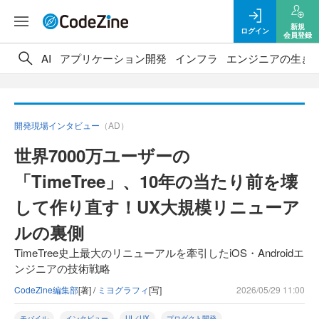
新規
ログイン
会員登録
AI
アプリケーション開発
インフラ
エンジニアの生き
開発現場インタビュー
（AD）
世界7000万ユーザーの
「TimeTree」、10年の当たり前を壊
して作り直す！UX大規模リニューア
ルの裏側
TimeTree史上最大のリニューアルを牽引したiOS・Androidエ
ンジニアの技術戦略
CodeZine編集部
[著] /
ミヨグラフィ
[写]
2026/05/29 11:00
モバイル
インタビュー
UI／UX
プロダクト開発