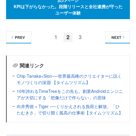
KPIは下がらなかった。段階リリースと全社連携が守った
ユーザー体験
1
2
3
PREV
NEXT
関連リンク
Chip Tanaka×Sion──世界最高峰のクリエイターに訊く
モノづくりの深淵 【タイムツリズム】
10年誇れるTimeTreeをこの先も。創業Androidエンジニ
アが大切にする「想像だけで作らない」の意味
向井秀徳 × Tiger ──くりかえされる負荷と解放。「ひ
たむきさ」で切り開く孤高の仕事術【タイムツリズム】