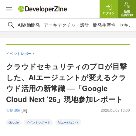
新規
ログイン
会員登録
AI駆動開発
アーキテクチャ・設計
開発生産性
セキュ
イベントレポート
クラウドセキュリティのプロが目撃
した、AIエージェントが変えるクラ
ウド活用の新常識 ―「Google
Cloud Next '26」現地参加レポート
大島 悠司
[著]
2026/05/08 10:00
Google
イベントレポート
AIエージェント