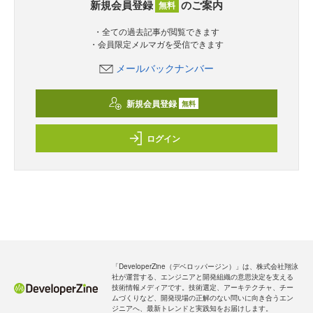
新規会員登録
のご案内
無料
・全ての過去記事が閲覧できます
・会員限定メルマガを受信できます
メールバックナンバー
新規会員登録
無料
ログイン
「DeveloperZine（デベロッパージン）」は、株式会社翔泳
社が運営する、エンジニアと開発組織の意思決定を支える
技術情報メディアです。技術選定、アーキテクチャ、チー
ムづくりなど、開発現場の正解のない問いに向き合うエン
ジニアへ、最新トレンドと実践知をお届けします。