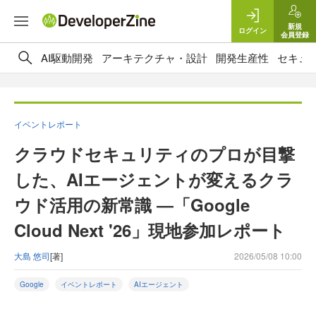
新規
ログイン
会員登録
AI駆動開発
アーキテクチャ・設計
開発生産性
セキュ
イベントレポート
クラウドセキュリティのプロが目撃
した、AIエージェントが変えるクラ
ウド活用の新常識 ―「Google
Cloud Next '26」現地参加レポート
大島 悠司
[著]
2026/05/08 10:00
Google
イベントレポート
AIエージェント