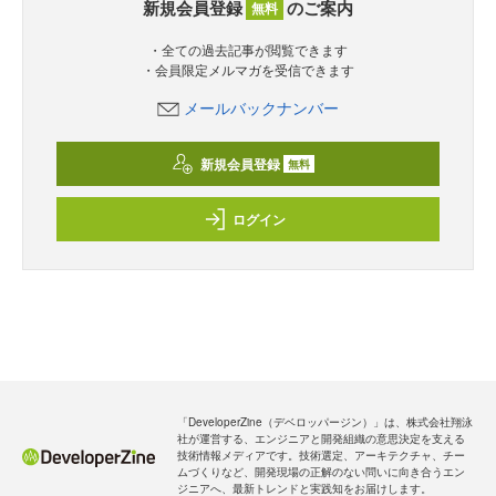
新規会員登録
のご案内
無料
・全ての過去記事が閲覧できます
・会員限定メルマガを受信できます
メールバックナンバー
新規会員登録
無料
ログイン
「DeveloperZine（デベロッパージン）」は、株式会社翔泳
社が運営する、エンジニアと開発組織の意思決定を支える
技術情報メディアです。技術選定、アーキテクチャ、チー
ムづくりなど、開発現場の正解のない問いに向き合うエン
ジニアへ、最新トレンドと実践知をお届けします。