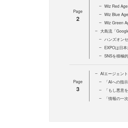
Wiz Red Age
Page
Wiz Blue Age
2
Wiz Green A
大島流「Google
ハンズオン
EXPOは日
SNSを積極
AIエージェン
Page
「AIへの指
3
「もし悪意
「情報の一