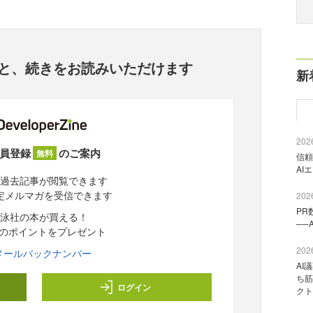
と、
続きをお読みいただけます
新
2026
員登録
のご案内
無料
信頼
AI
過去記事が閲覧できます
定メルマガを受信できます
2026
PR
泳社の本が買える！
──
分のポイントをプレゼント
2026
メールバックナンバー
AI
ち筋
ログイン
クト