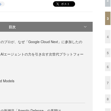
ポスト
ト
3
目次
4
ロが、なぜ「Google Cloud Next」に参加したの
5
AIエージェントの力を引き出す次世代プラットフォー
6
nd Models
7
8
潮流「Agentic Defense」の幕開け