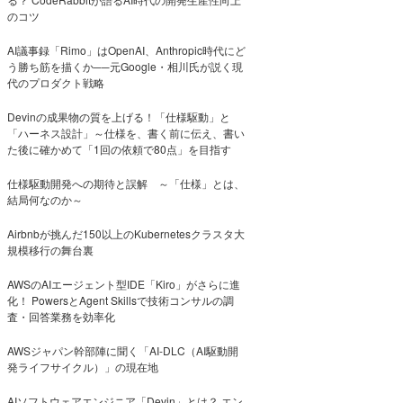
のコツ
AI議事録「Rimo」はOpenAI、Anthropic時代にど
う勝ち筋を描くか──元Google・相川氏が説く現
代のプロダクト戦略
Devinの成果物の質を上げる！「仕様駆動」と
「ハーネス設計」～仕様を、書く前に伝え、書い
た後に確かめて「1回の依頼で80点」を目指す
仕様駆動開発への期待と誤解 ～「仕様」とは、
結局何なのか～
Airbnbが挑んだ150以上のKubernetesクラスタ大
規模移行の舞台裏
AWSのAIエージェント型IDE「Kiro」がさらに進
化！ PowersとAgent Skillsで技術コンサルの調
査・回答業務を効率化
AWSジャパン幹部陣に聞く「AI-DLC（AI駆動開
発ライフサイクル）」の現在地
AIソフトウェアエンジニア「Devin」とは？ エン