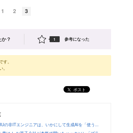
1
2
3
たか？
参考になった
1
です。
い。
ポスト
覧
RUの非ITエンジニアは、いかにして生成AIを「使う...