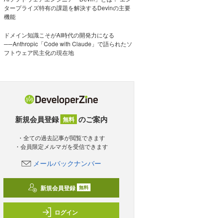
タープライズ特有の課題を解決するDevinの主要
機能
ドメイン知識こそがAI時代の開発力になる
──Anthropic「Code with Claude」で語られたソ
フトウェア民主化の現在地
新規会員登録
のご案内
無料
・全ての過去記事が閲覧できます
・会員限定メルマガを受信できます
メールバックナンバー
新規会員登録
無料
ログイン