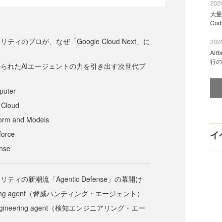
2026
大量
Co
ティのプロが、なぜ「Google Cloud Next」に
2026
Ai
行の
られたAIエージェントの力を引き出す次世代プ
puter
 Cloud
form and Models
イ
force
ense
ティの新潮流「Agentic Defense」の幕開け
unting agent（脅威ハンティング・エージェント）
 Engineering agent（検知エンジニアリング・エー