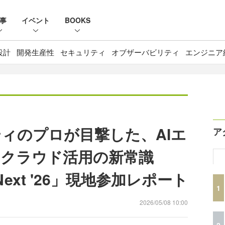
事
イベント
BOOKS
設計
開発生産性
セキュリティ
オブザーバビリティ
エンジニア
ィのプロが目撃した、AIエ
ア
クラウド活用の新常識
d Next '26」現地参加レポート
1
2026/05/08 10:00
2