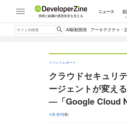
ニュース
記
技術と組織の意思決定を支える
AI駆動開発
アーキテクチャ・
イベントレポート
クラウドセキュリテ
ージェントが変える
―「Google Clou
大島 悠司
[著]