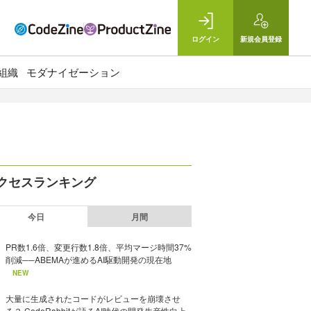
ログイン
新規
会員登録
組織
モダナイゼーション
クセスランキング
今日
月間
PR数1.6倍、変更行数1.8倍、平均マージ時間37%
削減──ABEMAが進めるAI駆動開発の現在地
NEW
大量に生成されたコードがレビューを崩壊させ
る？ CodeRabbitが語るAI時代の開発生産性向上