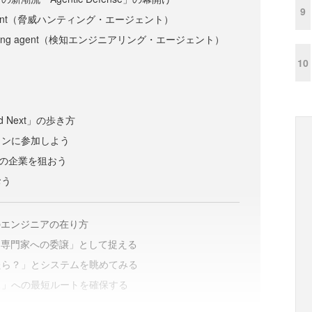
9
ng agent（脅威ハンティング・エージェント）
gineering agent（検知エンジニアリング・エージェント）
10
ud Next」の歩き方
ョンに参加しよう
陸の企業を狙おう
おう
のエンジニアの在り方
「専門家への委譲」として捉える
たら？」とシステムを眺めてみる
ス」への最短ルートを確保する