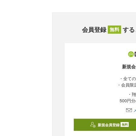
会員登録
する
無料
新規会
・全ての
・会員限
・翔
500円
新規会員登録
無料