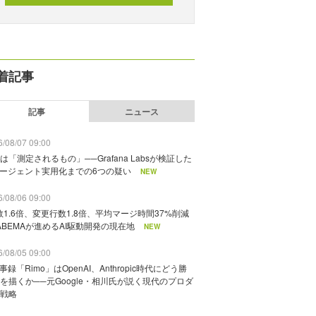
着記事
記事
ニュース
/08/07 09:00
は「測定されるもの」──Grafana Labsが検証した
エージェント実用化までの6つの疑い
NEW
/08/06 09:00
数1.6倍、変更行数1.8倍、平均マージ時間37%削減
ABEMAが進めるAI駆動開発の現在地
NEW
/08/05 09:00
議事録「Rimo」はOpenAI、Anthropic時代にどう勝
を描くか──元Google・相川氏が説く現代のプロダ
戦略