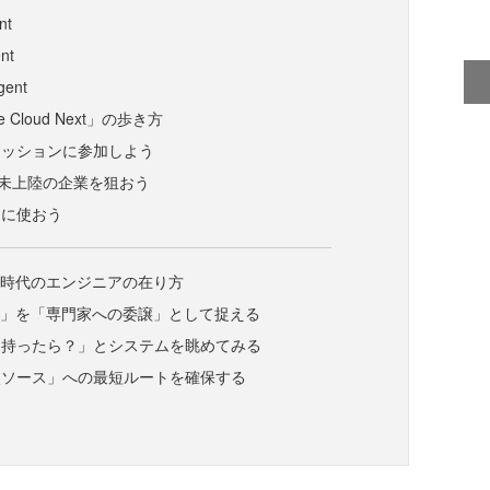
nt
nt
gent
 Cloud Next」の歩き方
セッションに参加しよう
本未上陸の企業を狙おう
的に使おう
ト時代のエンジニアの在り方
示」を「専門家への委譲」として捉える
を持ったら？」とシステムを眺めてみる
次ソース」への最短ルートを確保する