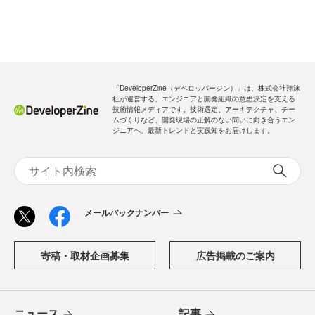
「DeveloperZine（デベロッパージン）」は、株式会社翔泳
社が運営する、エンジニアと開発組織の意思決定を支える
技術情報メディアです。技術選定、アーキテクチャ、チー
ムづくりなど、開発現場の正解のない問いに向き合うエン
ジニアへ、最新トレンドと実践知をお届けします。
メールバックナンバー
寄稿・取材企画募集
広告掲載のご案内
ニュース
記事