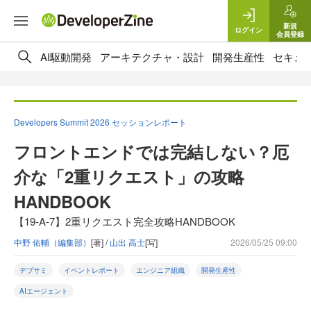
新規
ログイン
会員登録
AI駆動開発
アーキテクチャ・設計
開発生産性
セキュ
Developers Summit 2026 セッションレポート
フロントエンドでは完結しない？厄
介な「2重リクエスト」の攻略
HANDBOOK
【19-A-7】2重リクエスト完全攻略HANDBOOK
中野 佑輔（編集部）
[著] /
山出 高士
[写]
2026/05/25 09:00
デブサミ
イベントレポート
エンジニア組織
開発生産性
AIエージェント