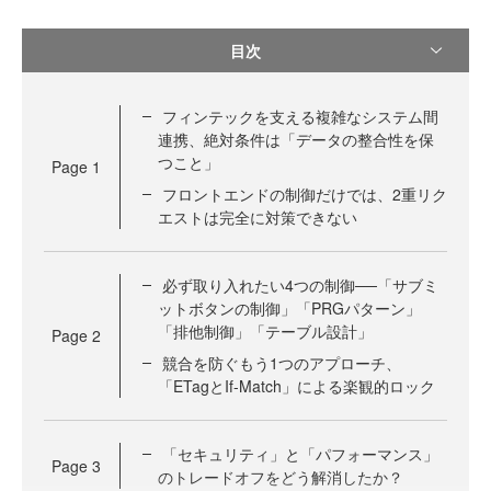
目次
フィンテックを支える複雑なシステム間
連携、絶対条件は「データの整合性を保
つこと」
Page
1
フロントエンドの制御だけでは、2重リク
エストは完全に対策できない
必ず取り入れたい4つの制御──「サブミ
ットボタンの制御」「PRGパターン」
「排他制御」「テーブル設計」
Page
2
競合を防ぐもう1つのアプローチ、
「ETagとIf-Match」による楽観的ロック
「セキュリティ」と「パフォーマンス」
Page
3
のトレードオフをどう解消したか？