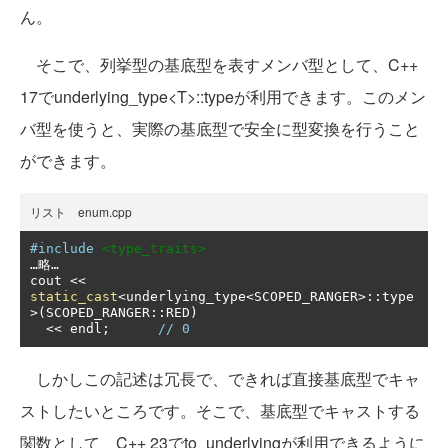
ん。
そこで、列挙型の基底型を表すメンバ型として、C++
17でunderlying_type<T>::typeが利用できます。このメン
バ型を使うと、実際の基底型で安全に型変換を行うこと
ができます。
リスト enum.cpp
#include
<type_traits>
…略…
cout 
<<
static_cast
<
underlying_type
<
SCOPED_RANGER
>::
type
>(
SCOPED_RANGER
::
RED
)
<<
 endl
;
// 0
しかしこの記述は冗長で、できれば直接基底型でキャ
ストしたいところです。そこで、基底型でキャストする
関数として、C++ 23でto_underlyingが利用できるように