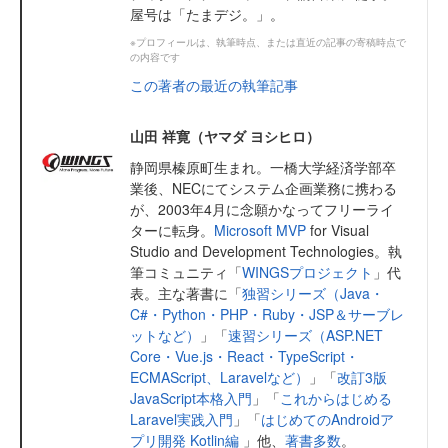
屋号は「たまデジ。」。
※プロフィールは、執筆時点、または直近の記事の寄稿時点で
の内容です
この著者の最近の執筆記事
山田 祥寛（ヤマダ ヨシヒロ）
静岡県榛原町生まれ。一橋大学経済学部卒
業後、NECにてシステム企画業務に携わる
が、2003年4月に念願かなってフリーライ
ターに転身。
Microsoft MVP
for Visual
Studio and Development Technologies。執
筆コミュニティ「
WINGSプロジェクト
」代
表。主な著書に「
独習シリーズ（Java・
C#・Python・PHP・Ruby・JSP＆サーブレ
ットなど）
」「
速習シリーズ（ASP.NET
Core・Vue.js・React・TypeScript・
ECMAScript、Laravelなど）
」「
改訂3版
JavaScript本格入門
」「
これからはじめる
Laravel実践入門
」「
はじめてのAndroidア
プリ開発 Kotlin編
」他、
著書多数
。