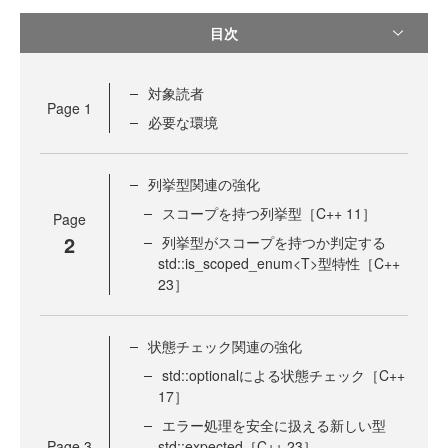
目次
対象読者
Page
1
必要な環境
列挙型関連の強化
スコープを持つ列挙型［C++ 11］
Page
2
列挙型がスコープを持つか判定する
std::is_scoped_enum<T>型特性［C++
23］
状態チェック関連の強化
std::optionalによる状態チェック［C++
17］
エラー処理を安全に扱える新しい型
Page
3
std::expected［C++ 23］