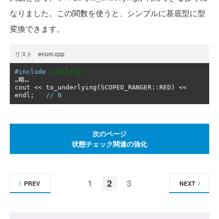
なりました。この関数を使うと、シンプルに基底型に型
変換できます。
リスト enum.cpp
#include
<utility>
…略…
cout 
<<
 to_underlying
(
SCOPED_RANGER
::
RED
)
<<
endl
;
// 0
次のページ
状態チェック関連の強化
1
2
3
PREV
NEXT