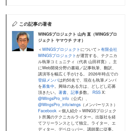
この記事の著者
WINGSプロジェクト 山内 直（WINGSプロ
ジェクト ヤマウチ ナオ）
＜
WINGSプロジェクト
について＞
有限会社
WINGSプロジェクト
が運営する、テクニカ
ル執筆コミュニティ（代表 山田祥寛）。主
にWeb開発分野の書籍／記事執筆、翻訳、
講演等を幅広く手がける。 2026年時点での
登録メンバ
は約50名で、現在も執筆メンバ
を
募集中
。興味のある方は、どしどし応募
頂きたい。
著書
、
記事
多数。
RSS
X:
@WingsPro_info
（公式）、
@WingsPro_info/wings
（メンバーリスト）
Facebook
＜個人紹介＞WINGSプロジェク
ト所属のテクニカルライター。出版社を経
てフリーランスとして独立。ライター、エ
ディター、デベロッパー、講師業に従事。