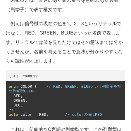
（列挙子）で表す構文です。
例えば信号機の現在の色を1、2、3というリテラルで
はなく、RED、GREEN、BLUEといった名前で表しま
す。リテラルでは値を見ただけではその意味までは分か
りませんが、名前を与えることで意味が分かりやすくな
り可読性が向上します。
リスト enum.cpp
enum
 COLOR 
{
// RED, GREEN, BLUEという列挙子を持
つ列挙型COLOR
  RED
,
  GREEN
,
};
auto
 color 
=
 RED
;
// colorの値はRED
これは、伝統的なC言語の列挙型です。この列挙型は