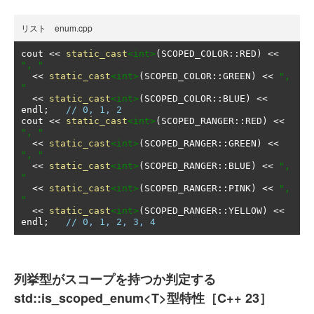
リスト enum.cpp
cout 
<<
static_cast
<int>
(
SCOPED_COLOR
::
RED
)
<<
", "
<<
static_cast
<int>
(
SCOPED_COLOR
::
GREEN
)
<<
", 
"
<<
static_cast
<int>
(
SCOPED_COLOR
::
BLUE
)
<<
endl
;
// 0, 1, 2
cout 
<<
static_cast
<int>
(
SCOPED_RANGER
::
RED
)
<<
", "
<<
static_cast
<int>
(
SCOPED_RANGER
::
GREEN
)
<<
", "
<<
static_cast
<int>
(
SCOPED_RANGER
::
BLUE
)
<<
", 
"
<<
static_cast
<int>
(
SCOPED_RANGER
::
PINK
)
<<
", 
"
<<
static_cast
<int>
(
SCOPED_RANGER
::
YELLOW
)
<<
endl
;
// 0, 1, 2, 3, 4
列挙型がスコープを持つか判定する
std::is_scoped_enum<T>型特性［C++ 23］