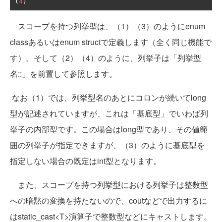
(
4
)
スコープを持つ列挙型は、（1）（3）のようにenum
classあるいはenum structで定義します（全く同じ機能で
す）。そして（2）（4）のように、列挙子は「列挙型
名::」を前置して参照します。
なお（1）では、列挙型名のあとにコロンが続いてlong
型が記述されていますが、これは「基底型」でいわば列
挙子の内部型です。この場合はlong型であり、その値範
囲の列挙子が指定できますが、（3）のように基底型を
指定しない場合の既定はint型となります。
また、スコープを持つ列挙型における列挙子は整数型
への暗黙の変換を持たないので、coutなどで出力するに
はstatic_cast<T>演算子で整数型などにキャストします。