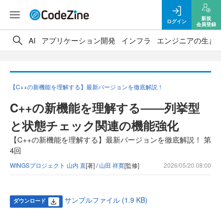
新規
ログイン
会員登録
AI
アプリケーション開発
インフラ
エンジニアの生き
【C++の新機能を理解する】最新バージョンを徹底解説！
C++の新機能を理解する――列挙型
と状態チェック関連の機能強化
【C++の新機能を理解する】最新バージョンを徹底解説！ 第
4回
WINGSプロジェクト 山内 直
[著] /
山田 祥寛
[監修]
2026/05/20 08:00
サンプルファイル (1.9 KB)
ダウンロード