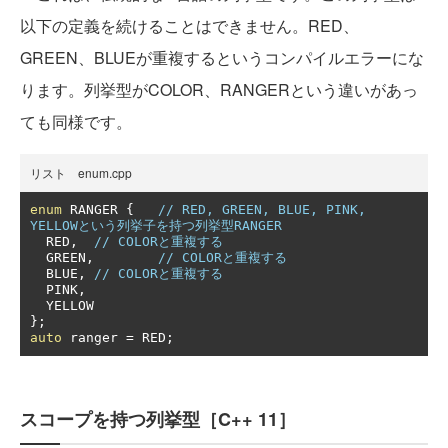
以下の定義を続けることはできません。RED、
GREEN、BLUEが重複するというコンパイルエラーにな
ります。列挙型がCOLOR、RANGERという違いがあっ
ても同様です。
リスト enum.cpp
enum
 RANGER 
{
// RED, GREEN, BLUE, PINK, 
YELLOWという列挙子を持つ列挙型RANGER
  RED
,
// COLORと重複する
  GREEN
,
// COLORと重複する
  BLUE
,
// COLORと重複する
  PINK
,
};
auto
 ranger 
=
 RED
;
スコープを持つ列挙型［C++ 11］