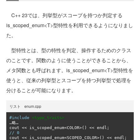
C++ 23では、列挙型がスコープを持つか判定する
is_scoped_enum<T>型特性を利用できるようになりまし
た。
型特性とは、型の特性を判定、操作するためのクラス
のことです。関数のように使うことができることから、
メタ関数とも呼ばれます。is_scoped_enum<T>型特性を
使うと、従来の列挙型とスコープを持つ列挙型で処理を
分けることが可能になります。
リスト enum.cpp
#include
<type_traits>
…略…
cout 
<<
 is_scoped_enum
<
COLOR
>()
<<
 endl
;
// 0
cout 
<<
 is_scoped_enum
<
SCOPED_COLOR
>()
<<
 endl
;