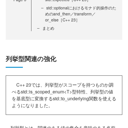
std::optionalにおけるモナド的操作のた
めのand_then／transform／
or_else［C++ 23］
まとめ
列挙型関連の強化
C++ 23では、列挙型がスコープを持つものか調
べるstd::is_scoped_enum<T>型特性、列挙型の値
を基底型に変換するstd::to_underlying関数を使える
ようになりました。
列挙型とは、関連のある値の集合を意味のある名前