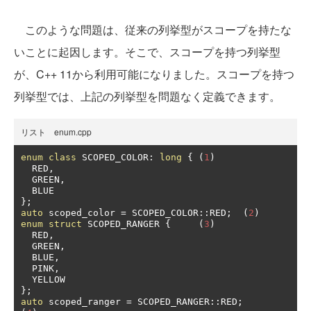
このような問題は、従来の列挙型がスコープを持たな
いことに起因します。そこで、スコープを持つ列挙型
が、C++ 11から利用可能になりました。スコープを持つ
列挙型では、上記の列挙型を問題なく定義できます。
リスト enum.cpp
enum
class
 SCOPED_COLOR
:
long
{
(
1
)
  RED
,
  GREEN
,
};
auto
 scoped_color 
=
 SCOPED_COLOR
::
RED
;
(
2
)
enum
struct
 SCOPED_RANGER 
{
(
3
)
  RED
,
  GREEN
,
  BLUE
,
  PINK
,
};
auto
 scoped_ranger 
=
 SCOPED_RANGER
::
RED
;