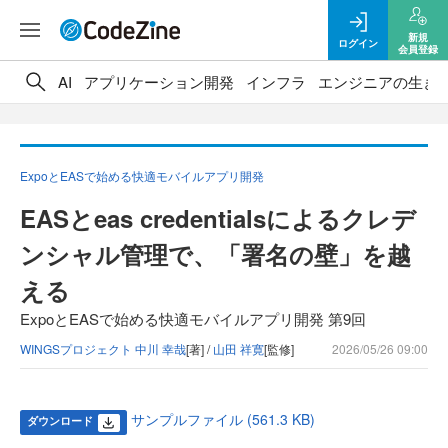
新規
ログイン
会員登録
AI
アプリケーション開発
インフラ
エンジニアの生き
ExpoとEASで始める快適モバイルアプリ開発
EASとeas credentialsによるクレデ
ンシャル管理で、「署名の壁」を越
える
ExpoとEASで始める快適モバイルアプリ開発 第9回
WINGSプロジェクト 中川 幸哉
[著] /
山田 祥寛
[監修]
2026/05/26 09:00
サンプルファイル (561.3 KB)
ダウンロード