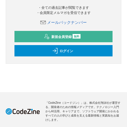
・全ての過去記事が閲覧できます
・会員限定メルマガを受信できます
メールバックナンバー
新規会員登録
無料
ログイン
「CodeZine（コードジン）」は、株式会社翔泳社が運営す
る、開発者のための情報メディアです。テクノロジー入門
からAI活用、キャリアまで、ソフトウェア開発にかかわる
すべての人の学びと成長を支える最新情報と実践知をお届
けします。