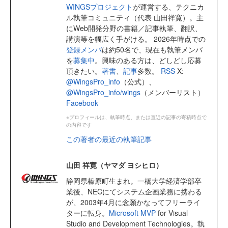
WINGSプロジェクト
が運営する、テクニカ
ル執筆コミュニティ（代表 山田祥寛）。主
にWeb開発分野の書籍／記事執筆、翻訳、
講演等を幅広く手がける。 2026年時点での
登録メンバ
は約50名で、現在も執筆メンバ
を
募集中
。興味のある方は、どしどし応募
頂きたい。
著書
、
記事
多数。
RSS
X:
@WingsPro_info
（公式）、
@WingsPro_info/wings
（メンバーリスト）
Facebook
※プロフィールは、執筆時点、または直近の記事の寄稿時点で
の内容です
この著者の最近の執筆記事
山田 祥寛（ヤマダ ヨシヒロ）
静岡県榛原町生まれ。一橋大学経済学部卒
業後、NECにてシステム企画業務に携わる
が、2003年4月に念願かなってフリーライ
ターに転身。
Microsoft MVP
for Visual
Studio and Development Technologies。執