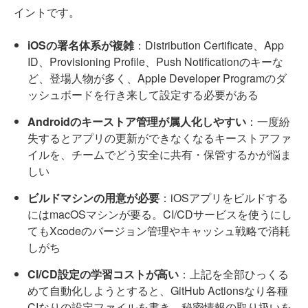
イントです。
iOSの署名体系が複雑
：Distribution Certificate、App
ID、Provisioning Profile、Push Notificationのキーな
ど、登場人物が多く、Apple Developer Programのダ
ッシュボードを行き来して設定する必要がある
Androidのキーストア管理が属人化しやすい
：一度紛
失するとアプリの更新ができなくなるキーストアファ
イルを、チームでどう安全に共有・保管するかが悩ま
しい
ビルドマシンの用意が必要
：iOSアプリをビルドする
にはmacOSマシンが要る。CI/CDサービスを使うにし
てもXcodeのバージョン管理やキャッシュ戦略で消耗
しがち
CI/CD設定の学習コストが高い
：上記を全部ひっくる
めて自動化しようとすると、GitHub Actionsなり各種
CIなりの設定ファイルを書き、秘密情報の取り扱いを