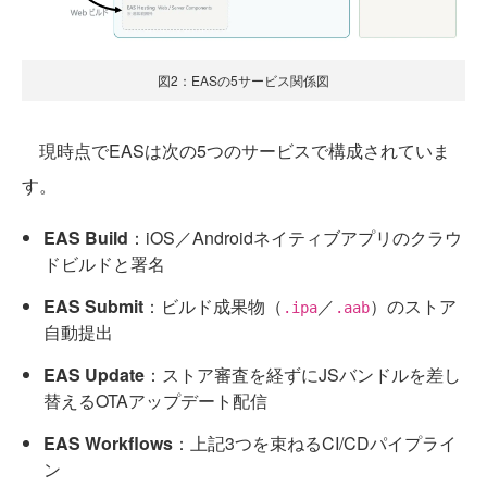
図2：EASの5サービス関係図
現時点でEASは次の5つのサービスで構成されていま
す。
EAS Build
：iOS／Androidネイティブアプリのクラウ
ドビルドと署名
EAS Submit
：ビルド成果物（
／
）のストア
.ipa
.aab
自動提出
EAS Update
：ストア審査を経ずにJSバンドルを差し
替えるOTAアップデート配信
EAS Workflows
：上記3つを束ねるCI/CDパイプライ
ン