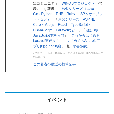
筆コミュニティ「
WINGSプロジェクト
」代
表。主な著書に「
独習シリーズ（Java・
C#・Python・PHP・Ruby・JSP＆サーブレ
ットなど）
」「
速習シリーズ（ASP.NET
Core・Vue.js・React・TypeScript・
ECMAScript、Laravelなど）
」「
改訂3版
JavaScript本格入門
」「
これからはじめる
Laravel実践入門
」「
はじめてのAndroidア
プリ開発 Kotlin編
」他、
著書多数
。
※プロフィールは、執筆時点、または直近の記事の寄稿時点で
の内容です
この著者の最近の執筆記事
イベント