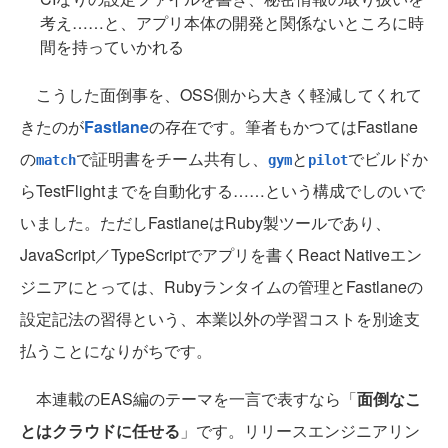
考え……と、アプリ本体の開発と関係ないところに時
間を持っていかれる
こうした面倒事を、OSS側から大きく軽減してくれて
きたのが
Fastlane
の存在です。筆者もかつてはFastlane
の
で証明書をチーム共有し、
と
でビルドか
match
gym
pilot
らTestFlightまでを自動化する……という構成でしのいで
いました。ただしFastlaneはRuby製ツールであり、
JavaScript／TypeScriptでアプリを書くReact Nativeエン
ジニアにとっては、Rubyランタイムの管理とFastlaneの
設定記法の習得という、本業以外の学習コストを別途支
払うことになりがちです。
本連載のEAS編のテーマを一言で表すなら「
面倒なこ
とはクラウドに任せる
」です。リリースエンジニアリン