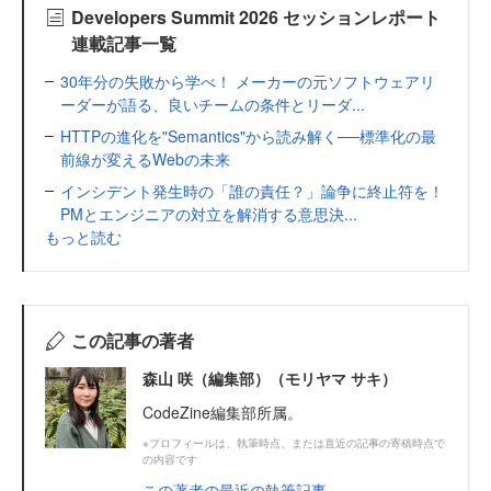
Developers Summit 2026 セッションレポート
連載記事一覧
30年分の失敗から学べ！ メーカーの元ソフトウェアリ
ーダーが語る、良いチームの条件とリーダ...
HTTPの進化を"Semantics"から読み解く──標準化の最
前線が変えるWebの未来
インシデント発生時の「誰の責任？」論争に終止符を！
PMとエンジニアの対立を解消する意思決...
もっと読む
この記事の著者
森山 咲（編集部）（モリヤマ サキ）
CodeZine編集部所属。
※プロフィールは、執筆時点、または直近の記事の寄稿時点で
の内容です
この著者の最近の執筆記事