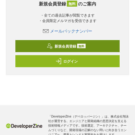
新規会員登録
のご案内
無料
・全ての過去記事が閲覧できます
・会員限定メルマガを受信できます
メールバックナンバー
新規会員登録
無料
ログイン
「DeveloperZine（デベロッパージン）」は、株式会社翔泳
社が運営する、エンジニアと開発組織の意思決定を支える
技術情報メディアです。技術選定、アーキテクチャ、チー
ムづくりなど、開発現場の正解のない問いに向き合うエン
ジニアへ、最新トレンドと実践知をお届けします。