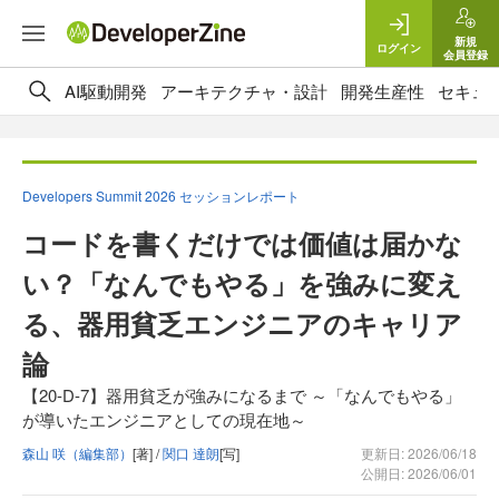
新規
ログイン
会員登録
AI駆動開発
アーキテクチャ・設計
開発生産性
セキュ
Developers Summit 2026 セッションレポート
コードを書くだけでは価値は届かな
い？「なんでもやる」を強みに変え
る、器用貧乏エンジニアのキャリア
論
【20-D-7】器用貧乏が強みになるまで ～「なんでもやる」
が導いたエンジニアとしての現在地～
森山 咲（編集部）
[著] /
関口 達朗
[写]
更新日: 2026/06/18
公開日: 2026/06/01