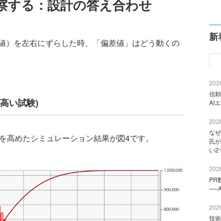
察する：設計の答え合わせ
新
値）を左右にずらした時、「偏差値」はどう動くの
2026
信頼
高い試験)
AI
2026
なぜ
を高めたシミュレーション結果が図4です。
氏が
い2
2026
PR
──
2026
技術