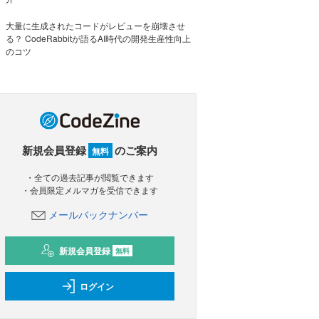
大量に生成されたコードがレビューを崩壊させ
る？ CodeRabbitが語るAI時代の開発生産性向上
のコツ
新規会員登録
のご案内
無料
・全ての過去記事が閲覧できます
・会員限定メルマガを受信できます
メールバックナンバー
新規会員登録
無料
ログイン