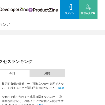
ログイン
新規
会員登録
マンガ
クセスランキング
今日
月間
技術的負債の誤解 〜「測れないから説明できな
い」を越えることと認知的負債について〜
NEW
なぜAIで速く作れても成果は増えないのか──及
川卓也氏が説く、AIネイティブ時代に人間が手放
してはいけない2つの仕事