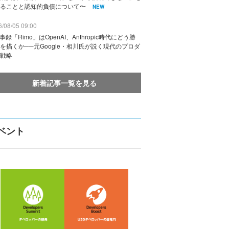
ることと認知的負債について〜
NEW
/08/05 09:00
議事録「Rimo」はOpenAI、Anthropic時代にどう勝
を描くか──元Google・相川氏が説く現代のプロダ
戦略
新着記事一覧を見る
ベント