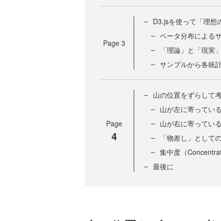
D3.jsを使って「理
ベータ分布による
Page
3
「理論」と「現実
サンプルから各統
山の位置をずらして
山が左に寄っている
Page
山が右に寄ってい
4
「物差し」として
集中度（Concent
最後に