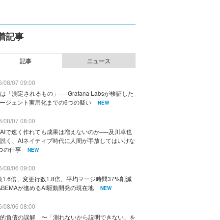
着記事
記事
ニュース
/08/07 09:00
は「測定されるもの」──Grafana Labsが検証した
エージェント実用化までの6つの疑い
NEW
/08/07 08:00
AIで速く作れても成果は増えないのか──及川卓也
説く、AIネイティブ時代に人間が手放してはいけな
つの仕事
NEW
/08/06 09:00
数1.6倍、変更行数1.8倍、平均マージ時間37%削減
ABEMAが進めるAI駆動開発の現在地
NEW
/08/06 08:00
的負債の誤解 〜「測れないから説明できない」を