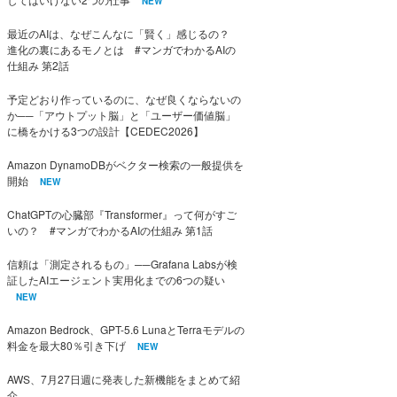
NEW
最近のAIは、なぜこんなに「賢く」感じるの？
進化の裏にあるモノとは #マンガでわかるAIの
仕組み 第2話
予定どおり作っているのに、なぜ良くならないの
か──「アウトプット脳」と「ユーザー価値脳」
に橋をかける3つの設計【CEDEC2026】
Amazon DynamoDBがベクター検索の一般提供を
開始
NEW
ChatGPTの心臓部『Transformer』って何がすご
いの？ #マンガでわかるAIの仕組み 第1話
信頼は「測定されるもの」──Grafana Labsが検
証したAIエージェント実用化までの6つの疑い
NEW
Amazon Bedrock、GPT-5.6 LunaとTerraモデルの
料金を最大80％引き下げ
NEW
AWS、7月27日週に発表した新機能をまとめて紹
介