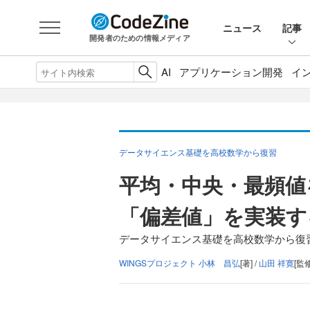
ニュース
記事
開発者のための情報メディア
AI
アプリケーション開発
イ
データサイエンス基礎を高校数学から復習
平均・中央・最頻値
「偏差値」を実装す
データサイエンス基礎を高校数学から復習
WINGSプロジェクト 小林 昌弘
[著] /
山田 祥寛
[監修