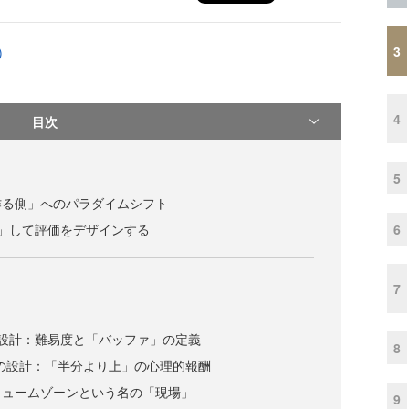
3
)
4
目次
5
作る側」へのパラダイムシフト
6
」して評価をデザインする
7
の設計：難易度と「バッファ」の定義
8
n）の設計：「半分より上」の心理的報酬
リュームゾーンという名の「現場」
9