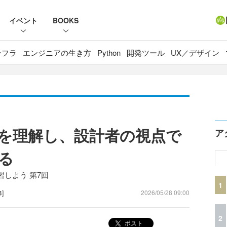
イベント
BOOKS
ンフラ
エンジニアの生き方
Python
開発ツール
UX／デザイン
を理解し、設計者の視点で
ア
る
しよう 第7回
1
]
2026/05/28 09:00
2
ポスト