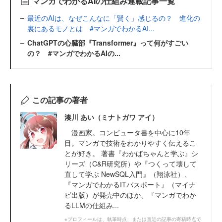
マンガでわかるAIの仕組み連載記事一覧
最近のAIは、なぜこんなに「賢く」感じるの？ 進化の
裏にあるモノとは #マンガでわかるAI...
ChatGPTの心臓部『Transformer』って何がすごい
の？ #マンガでわかるAIの...
この記事の著者
湊川 あい（ミナトガワ アイ）
漫画家。コンピュータ書を中心に10年
目。マンガで技術をわかりやすく伝えるこ
とが好き。 著書『わかばちゃんと学ぶ』シ
リーズ（C&R研究所）や『つくって壊して
直して学ぶ NewSQL入門』（翔泳社）、
『マンガでわかるITパスポート』（マイナ
ビ出版）が発売中のほか、『マンガでわか
るLLMの仕組み...
※プロフィールは、執筆時点、または直近の記事の寄稿時点で