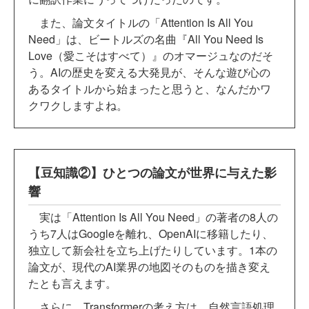
また、論文タイトルの「Attention Is All You
Need」は、ビートルズの名曲『All You Need Is
Love（愛こそはすべて）』のオマージュなのだそ
う。AIの歴史を変える大発見が、そんな遊び心の
あるタイトルから始まったと思うと、なんだかワ
クワクしますよね。
【豆知識②】ひとつの論文が世界に与えた影
響
実は「Attention Is All You Need」の著者の8人の
うち7人はGoogleを離れ、OpenAIに移籍したり、
独立して新会社を立ち上げたりしています。1本の
論文が、現代のAI業界の地図そのものを描き変え
たとも言えます。
さらに、Transformerの考え方は、自然言語処理