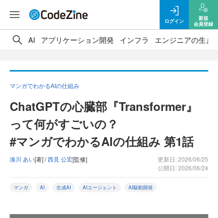
新規
ログイン
会員登録
AI
アプリケーション開発
インフラ
エンジニアの生き
マンガでわかるAIの仕組み
ChatGPTの心臓部『Transformer』
って何がすごいの？
#マンガでわかるAIの仕組み 第1話
湊川 あい
[著] /
西見 公宏
[監修]
更新日: 2026/06/25
公開日: 2026/06/24
マンガ
AI
生成AI
AIエージェント
AI駆動開発