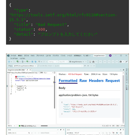
{
"type"
:
"https://tools.ietf.org/html/rfc9110#section-
15.5.1"
,
"title"
:
"Bad Request"
,
"status"
:
400
,
"detail"
:
"プロンプトを入力してください"
}