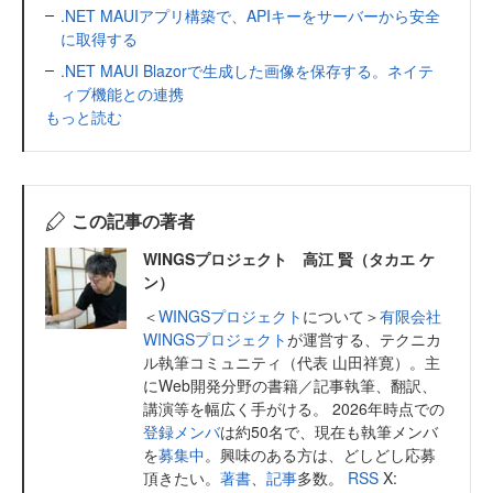
.NET MAUIアプリ構築で、APIキーをサーバーから安全
に取得する
.NET MAUI Blazorで生成した画像を保存する。ネイテ
ィブ機能との連携
もっと読む
この記事の著者
WINGSプロジェクト 高江 賢（タカエ ケ
ン）
＜
WINGSプロジェクト
について＞
有限会社
WINGSプロジェクト
が運営する、テクニカ
ル執筆コミュニティ（代表 山田祥寛）。主
にWeb開発分野の書籍／記事執筆、翻訳、
講演等を幅広く手がける。 2026年時点での
登録メンバ
は約50名で、現在も執筆メンバ
を
募集中
。興味のある方は、どしどし応募
頂きたい。
著書
、
記事
多数。
RSS
X: