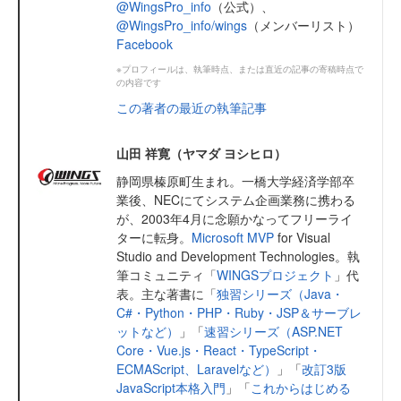
@WingsPro_info
（公式）、
@WingsPro_info/wings
（メンバーリスト）
Facebook
※プロフィールは、執筆時点、または直近の記事の寄稿時点で
の内容です
この著者の最近の執筆記事
山田 祥寛（ヤマダ ヨシヒロ）
静岡県榛原町生まれ。一橋大学経済学部卒
業後、NECにてシステム企画業務に携わる
が、2003年4月に念願かなってフリーライ
ターに転身。
Microsoft MVP
for Visual
Studio and Development Technologies。執
筆コミュニティ「
WINGSプロジェクト
」代
表。主な著書に「
独習シリーズ（Java・
C#・Python・PHP・Ruby・JSP＆サーブレ
ットなど）
」「
速習シリーズ（ASP.NET
Core・Vue.js・React・TypeScript・
ECMAScript、Laravelなど）
」「
改訂3版
JavaScript本格入門
」「
これからはじめる