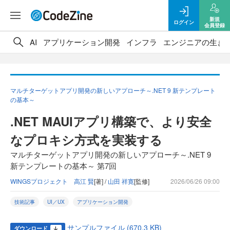
新規
ログイン
会員登録
AI
アプリケーション開発
インフラ
エンジニアの生き
マルチターゲットアプリ開発の新しいアプローチ～.NET 9 新テンプレート
の基本～
.NET MAUIアプリ構築で、より安全
なプロキシ方式を実装する
マルチターゲットアプリ開発の新しいアプローチ～.NET 9
新テンプレートの基本～ 第7回
WINGSプロジェクト 高江 賢
[著] /
山田 祥寛
[監修]
2026/06/26 09:00
技術記事
UI／UX
アプリケーション開発
サンプルファイル (670.3 KB)
ダウンロード