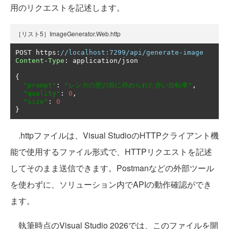
用のリクエストを記述します。
［リスト5］ImageGenerator.Web.http
POST https
:
//localhost:7299/api/generate-image
Content
-
Type
:
 application
/
json

{
"prompt"
:
"レンガの壁の前に停められた赤い自転車"
,
"quality"
:
0
,
"size"
:
0
}
.httpファイルは、Visual StudioのHTTPクライアント機
能で使用するファイル形式で、HTTPリクエストを記述
してそのまま送信できます。Postmanなどの外部ツール
を使わずに、ソリューション内でAPIの動作確認ができ
ます。
執筆時点のVisual Studio 2026では、このファイルを開