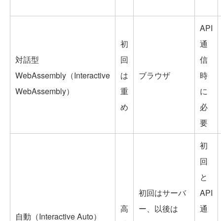
API
初
通
対話型
回
信
WebAssembly（Interactive
は
ブラウザ
時
WebAssembly）
重
に
め
必
要
初
回
と
初回はサーバ
API
高
ー、以後は
通
自動（Interactive Auto）