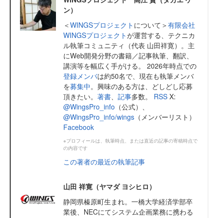
ン）
＜
WINGSプロジェクト
について＞
有限会社
WINGSプロジェクト
が運営する、テクニカ
ル執筆コミュニティ（代表 山田祥寛）。主
にWeb開発分野の書籍／記事執筆、翻訳、
講演等を幅広く手がける。 2026年時点での
登録メンバ
は約50名で、現在も執筆メンバ
を
募集中
。興味のある方は、どしどし応募
頂きたい。
著書
、
記事
多数。
RSS
X:
@WingsPro_info
（公式）、
@WingsPro_info/wings
（メンバーリスト）
Facebook
※プロフィールは、執筆時点、または直近の記事の寄稿時点で
の内容です
この著者の最近の執筆記事
山田 祥寛（ヤマダ ヨシヒロ）
静岡県榛原町生まれ。一橋大学経済学部卒
業後、NECにてシステム企画業務に携わる