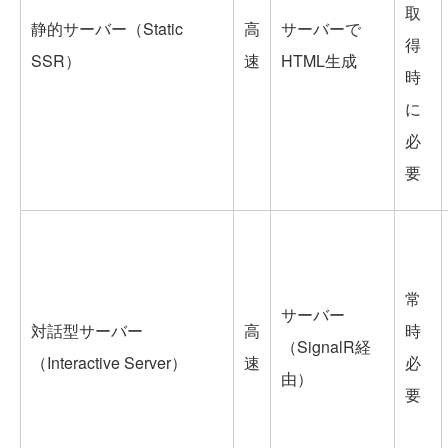
取
静的サーバー（Static
高
サーバーで
得
SSR）
速
HTML生成
時
に
必
要
常
サーバー
対話型サーバー
高
時
（SignalR経
（Interactive Server）
速
必
由）
要