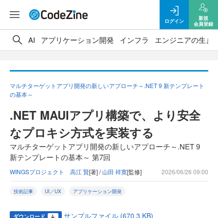
新規
ログイン
会員登録
AI
アプリケーション開発
インフラ
エンジニアの生き
マルチターゲットアプリ開発の新しいアプローチ～.NET 9 新テンプレート
の基本～
.NET MAUIアプリ構築で、より安全
なプロキシ方式を実装する
マルチターゲットアプリ開発の新しいアプローチ～.NET 9
新テンプレートの基本～ 第7回
WINGSプロジェクト 高江 賢
[著] /
山田 祥寛
[監修]
2026/06/26 09:00
技術記事
UI／UX
アプリケーション開発
サンプルファイル (670.3 KB)
ダウンロード