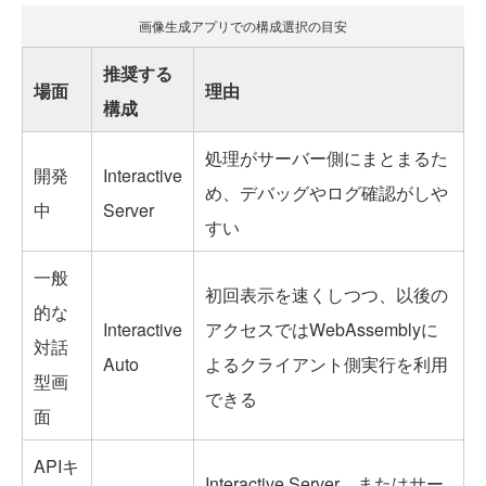
画像生成アプリでの構成選択の目安
推奨する
場面
理由
構成
処理がサーバー側にまとまるた
開発
Interactive
め、デバッグやログ確認がしや
中
Server
すい
一般
初回表示を速くしつつ、以後の
的な
Interactive
アクセスではWebAssemblyに
対話
Auto
よるクライアント側実行を利用
型画
できる
面
APIキ
Interactive Server、またはサー