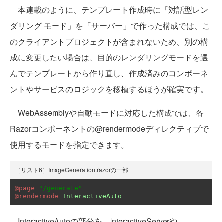
本連載のように、テンプレート作成時に「対話型レン
ダリング モード」を「サーバー」で作った構成では、こ
のクライアントプロジェクトが含まれないため、別の構
成に変更したい場合は、目的のレンダリングモードを選
んでテンプレートから作り直し、作成済みのコンポーネ
ントやサービスのロジックを移植するほうが確実です。
WebAssemblyや自動モードに対応した構成では、各
Razorコンポーネントの@rendermodeディレクティブで
使用するモードを指定できます。
［リスト6］ImageGeneration.razorの一部
@page
"/generate"
@rendermode
InteractiveAuto
InteractiveAutoの部分を、InteractiveServerや