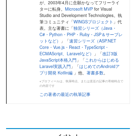
が、2003年4月に念願かなってフリーライ
ターに転身。
Microsoft MVP
for Visual
Studio and Development Technologies。執
筆コミュニティ「
WINGSプロジェクト
」代
表。主な著書に「
独習シリーズ（Java・
C#・Python・PHP・Ruby・JSP＆サーブレ
ットなど）
」「
速習シリーズ（ASP.NET
Core・Vue.js・React・TypeScript・
ECMAScript、Laravelなど）
」「
改訂3版
JavaScript本格入門
」「
これからはじめる
Laravel実践入門
」「
はじめてのAndroidア
プリ開発 Kotlin編
」他、
著書多数
。
※プロフィールは、執筆時点、または直近の記事の寄稿時点で
の内容です
この著者の最近の執筆記事