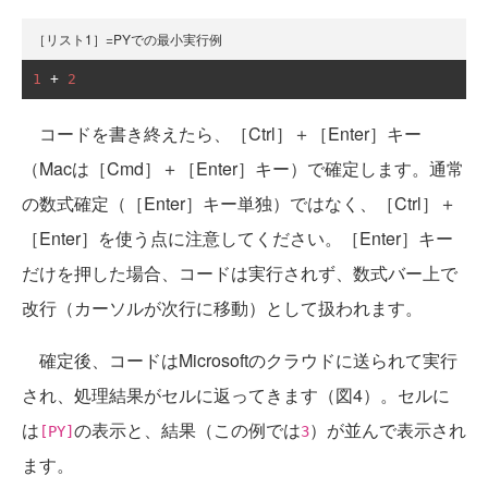
［リスト1］=PYでの最小実行例
1
+
2
コードを書き終えたら、［Ctrl］＋［Enter］キー
（Macは［Cmd］＋［Enter］キー）で確定します。通常
の数式確定（［Enter］キー単独）ではなく、［Ctrl］＋
［Enter］を使う点に注意してください。［Enter］キー
だけを押した場合、コードは実行されず、数式バー上で
改行（カーソルが次行に移動）として扱われます。
確定後、コードはMicrosoftのクラウドに送られて実行
され、処理結果がセルに返ってきます（図4）。セルに
は
の表示と、結果（この例では
）が並んで表示され
[PY]
3
ます。