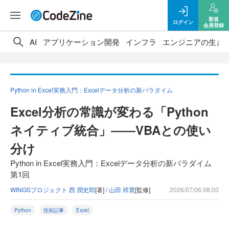
新規
ログイン
会員登録
AI
アプリケーション開発
インフラ
エンジニアの生き
Python in Excel実務入門：Excelデータ分析の新パラダイム
Excel分析の常識が変わる「Python
ネイティブ統合」――VBAとの使い
分け
Python in Excel実務入門：Excelデータ分析の新パラダイム
第1回
WINGSプロジェクト 西 潤史郎
[著] /
山田 祥寛
[監修]
2026/07/06 08:00
Python
技術記事
Excel