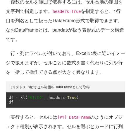
複数のセルを範囲で取得するには、セル番地の範囲を
文字列で指定します。
を指定すると、1行
headers=True
目を列名として扱ったDataFrame形式で取得できます。
なおDataFrameとは、pandasが扱う表形式のデータ構造
です。
行・列にラベルが付いており、Excelの表に近いイメー
ジで扱えますが、セルごとに数式を書く代わりに列や行
を一括して操作できる点が大きく異なります。
［リスト3］xl()でセル範囲をDataFrameとして取得
df 
=
 xl
(
"A1:C4"
,
 headers
=
True
)
df
実行すると、セルには
のようにオブジ
[PY] DataFrame
ェクト種別が表示されます。セルを選ぶとカードに行列