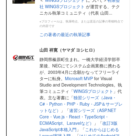
＜
WINGSプロジェクト
について＞
有限会
社 WINGSプロジェクト
が運営する、テク
ニカル執筆コミュニティ（代表 山田...
※プロフィールは、執筆時点、または直近の記事の寄稿時点で
の内容です
この著者の最近の執筆記事
山田 祥寛（ヤマダ ヨシヒロ）
静岡県榛原町生まれ。一橋大学経済学部卒
業後、NECにてシステム企画業務に携わる
が、2003年4月に念願かなってフリーライ
ターに転身。
Microsoft MVP
for Visual
Studio and Development Technologies。執
筆コミュニティ「
WINGSプロジェクト
」代
表。主な著書に「
独習シリーズ（Java・
C#・Python・PHP・Ruby・JSP＆サーブレ
ットなど）
」「
速習シリーズ（ASP.NET
Core・Vue.js・React・TypeScript・
ECMAScript、Laravelなど）
」「
改訂3版
JavaScript本格入門
」「
これからはじめる
Laravel実践入門
」「
はじめてのAndroidア