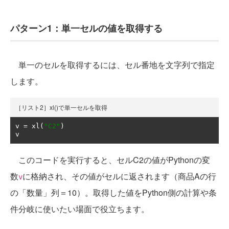
パターン1：単一セルの値を取得する
単一のセルを取得するには、セル番地を文字列で指定
します。
［リスト2］xl()で単一セルを取得
v 
=
 xl
(
"C2"
)
v
このコードを実行すると、セルC2の値がPythonの変
数
に格納され、その値がセルに返されます（商品Aの行
v
の「数量」列＝10）。取得した値をPython側の計算や条
件分岐に使いたい場面で役立ちます。