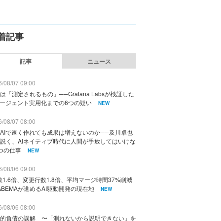
着記事
記事
ニュース
/08/07 09:00
は「測定されるもの」──Grafana Labsが検証した
エージェント実用化までの6つの疑い
NEW
/08/07 08:00
AIで速く作れても成果は増えないのか──及川卓也
説く、AIネイティブ時代に人間が手放してはいけな
つの仕事
NEW
/08/06 09:00
数1.6倍、変更行数1.8倍、平均マージ時間37%削減
ABEMAが進めるAI駆動開発の現在地
NEW
/08/06 08:00
的負債の誤解 〜「測れないから説明できない」を