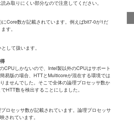
は読み取りにくい部分なので注意してください。
it 7-0)にCore数が記載されています。例えばbit7-0が1だ
ります。
いないとして扱います。
取得
製のCPUしかないので、Intel製以外のCPUはサポート
版の場合、HTTとMulticoreが混在する環境では
りませんでした。そこで全体の論理プロセッサ数か
引くことでHTT数を検出することにしました。
-16)に論理プロセッサ数が記載されています。論理プロセッサ
が反映されています。