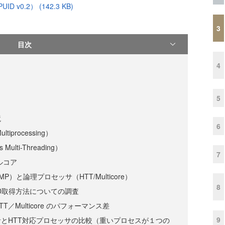
D v0.2） (142.3 KB)
3
目次
4
5
境
6
ltiprocessing）
 Multi-Threading）
7
ルコア
）と論理プロセッサ（HTT/Multicore）
8
ID取得方法についての調査
／Multicore のパフォーマンス差
9
とHTT対応プロセッサの比較（重いプロセスが１つの