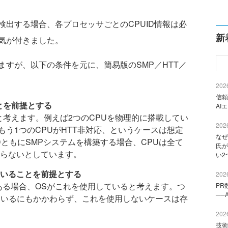
出する場合、各プロセッサごとのCPUID情報は必
新
気が付きました。
すが、以下の条件を元に、簡易版のSMP／HTT／
2026
信頼
とを前提とする
AI
と考えます。例えば2つのCPUを物理的に搭載してい
2026
、もう1つのCPUがHTT非対応、というケースは想定
なぜ
MDともにSMPシステムを構築する場合、CPUは全て
氏が
らないとしています。
い2
いることを前提とする
2026
が有効である場合、OSがこれを使用していると考えます。つ
PR
──
になっているにもかかわらず、これを使用しないケースは存
2026
技術