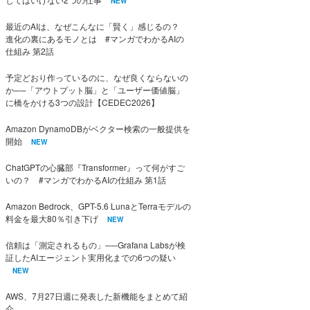
NEW
最近のAIは、なぜこんなに「賢く」感じるの？
進化の裏にあるモノとは #マンガでわかるAIの
仕組み 第2話
予定どおり作っているのに、なぜ良くならないの
か──「アウトプット脳」と「ユーザー価値脳」
に橋をかける3つの設計【CEDEC2026】
Amazon DynamoDBがベクター検索の一般提供を
開始
NEW
ChatGPTの心臓部『Transformer』って何がすご
いの？ #マンガでわかるAIの仕組み 第1話
Amazon Bedrock、GPT-5.6 LunaとTerraモデルの
料金を最大80％引き下げ
NEW
信頼は「測定されるもの」──Grafana Labsが検
証したAIエージェント実用化までの6つの疑い
NEW
AWS、7月27日週に発表した新機能をまとめて紹
介