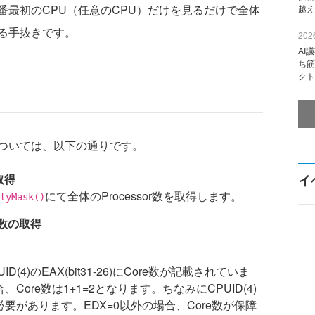
最初のCPU（任意のCPU）だけを見るだけで全体
越え
る手抜きです。
2026
AI
ち筋
クト
ついては、以下の通りです。
取得
イ
にて全体のProcessor数を取得します。
tyMask()
e数の取得
ID(4)のEAX(bit31-26)にCore数が記載されていま
合、Core数は1+1=2となります。ちなみにCPUID(4)
必要があります。EDX=0以外の場合、Core数が保障