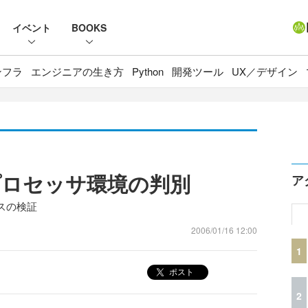
イベント
BOOKS
ンフラ
エンジニアの生き方
Python
開発ツール
UX／デザイン
るプロセッサ環境の判別
ア
スの検証
2006/01/16 12:00
1
ポスト
2