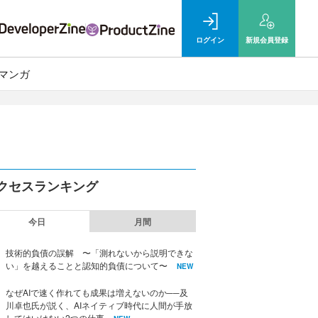
ログイン
新規
会員登録
マンガ
クセスランキング
今日
月間
技術的負債の誤解 〜「測れないから説明できな
い」を越えることと認知的負債について〜
NEW
なぜAIで速く作れても成果は増えないのか──及
川卓也氏が説く、AIネイティブ時代に人間が手放
してはいけない2つの仕事