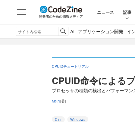
ニュース
記事
開発者のための情報メディア
AI
アプリケーション開発
イ
CPUIDチュートリアル
CPUID命令によ
プロセッサの種類の検出とパフォーマン
Mc.N
[著]
C++
Windows