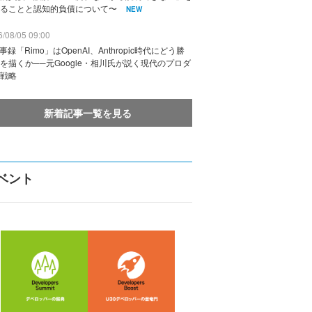
ることと認知的負債について〜
NEW
/08/05 09:00
議事録「Rimo」はOpenAI、Anthropic時代にどう勝
を描くか──元Google・相川氏が説く現代のプロダ
戦略
新着記事一覧を見る
ベント