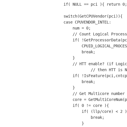
if
( 
NULL
 == pci ){ 
return
 0;
switch
(GetCPUVendor(pci)){

case
 CPUVENDOR_INTEL:

        num = 0;

// Count Logical Process
if
( !GetProcessorData(pc
            CPUID_LOGICAL_PROCESSOR_NUM, &llp) ){

break
;

        }

// HTT enable? (if Logic
// then HTT is N
if
( !IsFeature(pci,cntcp
break
;

        }

// Get Multicore number
        core = GetMultiCoreNum(pci,cntcpu);

if
( 0 != core ){

if
( (llp/core) < 2 )
break
;

            }
