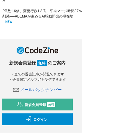
PR数1.6倍、変更行数1.8倍、平均マージ時間37%
削減──ABEMAが進めるAI駆動開発の現在地
NEW
新規会員登録
のご案内
無料
・全ての過去記事が閲覧できます
・会員限定メルマガを受信できます
メールバックナンバー
新規会員登録
無料
ログイン