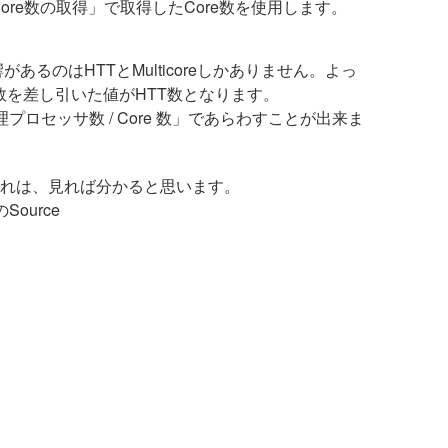
、Core数の取得」で取得したCore数を使用します。
るのはHTTとMulticoreしかありません。よっ
数を差し引いた値がHTT数となります。
論理プロセッサ数 / Core 数」であらわすことが出来ま
流れは、見れば分かると思います。
のSource