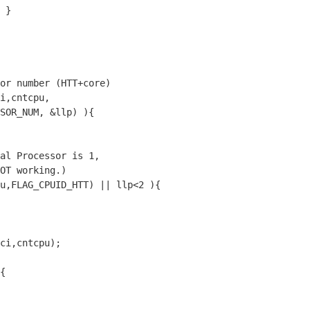
 }

or number (HTT+core)
i,cntcpu,

al Processor is 1,
OT working.)
u,FLAG_CPUID_HTT) || llp<2 ){

{
