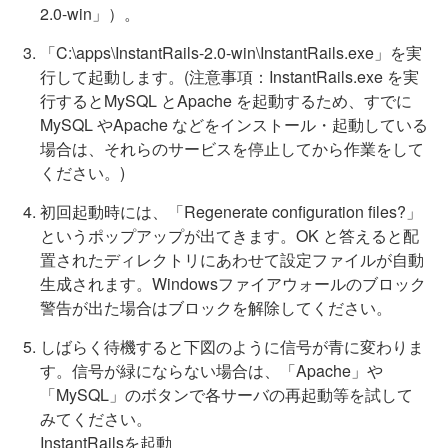
2.0-win」）。
「C:\apps\InstantRails-2.0-win\InstantRails.exe」を実
行して起動します。(注意事項：InstantRails.exe を実
行するとMySQL とApache を起動するため、すでに
MySQL やApache などをインストール・起動している
場合は、それらのサービスを停止してから作業をして
ください。)
初回起動時には、「Regenerate configuration files?」
というポップアップが出てきます。OK と答えると配
置されたディレクトリにあわせて設定ファイルが自動
生成されます。Windowsファイアウォールのブロック
警告が出た場合はブロックを解除してください。
しばらく待機すると下図のように信号が青に変わりま
す。信号が緑にならない場合は、「Apache」や
「MySQL」のボタンで各サーバの再起動等を試して
みてください。
InstantRailsを起動