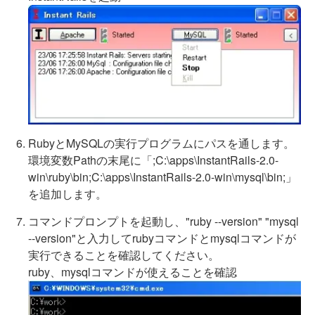
RubyとMySQLの実行プログラムにパスを通します。
環境変数Pathの末尾に「;C:\apps\InstantRails-2.0-
win\ruby\bin;C:\apps\InstantRails-2.0-win\mysql\bin;」
を追加します。
コマンドプロンプトを起動し、"ruby --version" "mysql
--version"と入力してrubyコマンドとmysqlコマンドが
実行できることを確認してください。
ruby、mysqlコマンドが使えることを確認