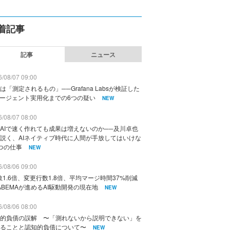
着記事
記事
ニュース
/08/07 09:00
は「測定されるもの」──Grafana Labsが検証した
エージェント実用化までの6つの疑い
NEW
/08/07 08:00
AIで速く作れても成果は増えないのか──及川卓也
説く、AIネイティブ時代に人間が手放してはいけな
つの仕事
NEW
/08/06 09:00
数1.6倍、変更行数1.8倍、平均マージ時間37%削減
ABEMAが進めるAI駆動開発の現在地
NEW
/08/06 08:00
的負債の誤解 〜「測れないから説明できない」を
ることと認知的負債について〜
NEW