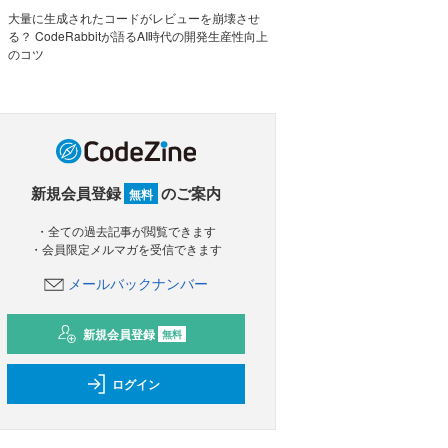
大量に生成されたコードがレビューを崩壊させ
る？ CodeRabbitが語るAI時代の開発生産性向上
のコツ
新規会員登録
のご案内
無料
・全ての過去記事が閲覧できます
・会員限定メルマガを受信できます
メールバックナンバー
新規会員登録
無料
ログイン