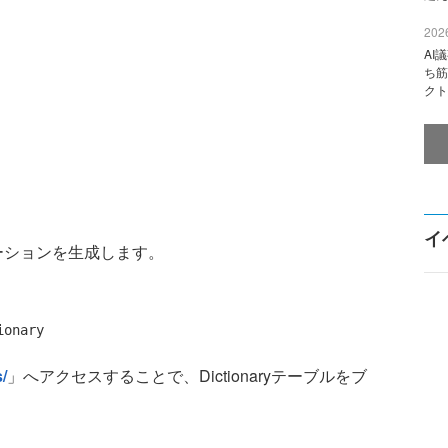
2026
AI
ち筋
クト
イ
ケーションを生成します。
/
」へアクセスすることで、Dictionaryテーブルをブ