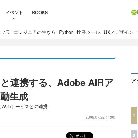
イベント
BOOKS
ンフラ
エンジニアの生き方
Python
開発ツール
UX／デザイン
と連携する、Adobe AIRア
ア
動生成
成とWebサービスとの連携
1
2008/07/22 14:00
2
ポスト