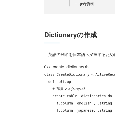
参考資料
Dictionaryの作成
英語の列名を日本語へ変換するため
0xx_create_dictionary.rb
class
 CreateDictionary < ActiveReco
def
self
.up

# 辞書マスタの作成
    create_table :dictionaries 
do
 
      t.column :english , :string

      t.column :japanese, :string
