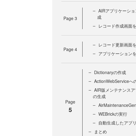
AIRアプリケーション
成
Page
3
レコード作成画面を構成
レコード更新画面を構成
Page
4
アプリケーションを
Dictionaryの作成
ActionWebService
AIR版メンテナンス
の生成
Page
AirMaintenanceG
5
WEBrickの実行
自動生成したアプ
まとめ