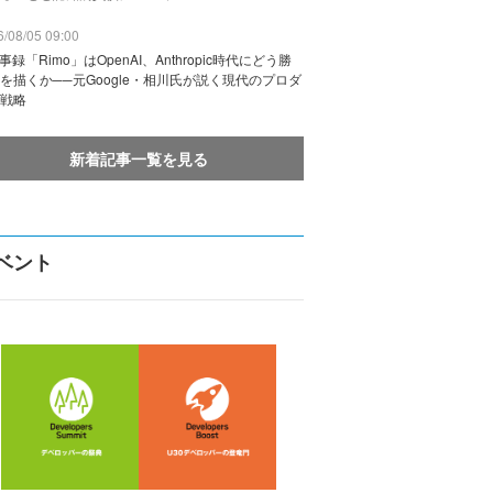
/08/05 09:00
議事録「Rimo」はOpenAI、Anthropic時代にどう勝
を描くか──元Google・相川氏が説く現代のプロダ
戦略
新着記事一覧を見る
ベント