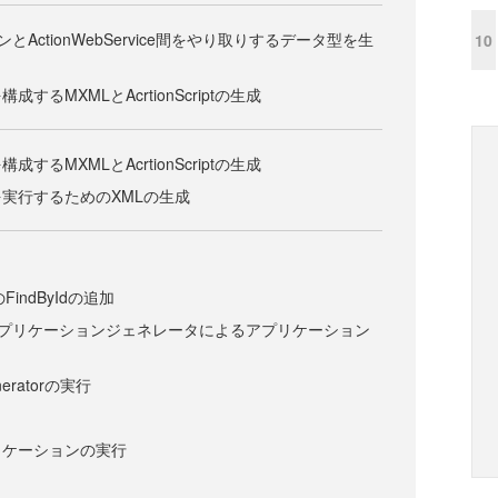
とActionWebService間をやり取りするデータ型を生
10
するMXMLとAcrtionScriptの生成
するMXMLとAcrtionScriptの生成
実行するためのXMLの生成
へのFindByIdの追加
アプリケーションジェネレータによるアプリケーション
eneratorの実行
リケーションの実行