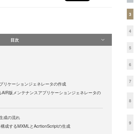
3
4
目次
5
6
7
アプリケーションジェネレータの作成
lsによるAIR版メンテナンスアプリケーションジェネレータの
8
ン生成の流れ
9
するMXMLとAcrtionScriptの生成