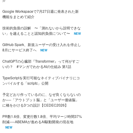
Google Workspaceで7月27日週に発表された新
機能をまとめて紹介
技術的負債の誤解 〜「測れないから説明できな
い」を越えることと認知的負債について〜
NEW
GitHub Spark、新規ユーザーの受け入れを停止し
8月にサービス終了へ
NEW
ChatGPTの心臓部『Transformer』って何がすご
いの？ #マンガでわかるAIの仕組み 第1話
TypeScriptを実行可能なネイティブバイナリにコ
ンパイルする「scriptc」公開
予定どおり作っているのに、なぜ良くならないの
か──「アウトプット脳」と「ユーザー価値脳」
に橋をかける3つの設計【CEDEC2026】
PR数1.6倍、変更行数1.8倍、平均マージ時間37%
削減──ABEMAが進めるAI駆動開発の現在地
NEW