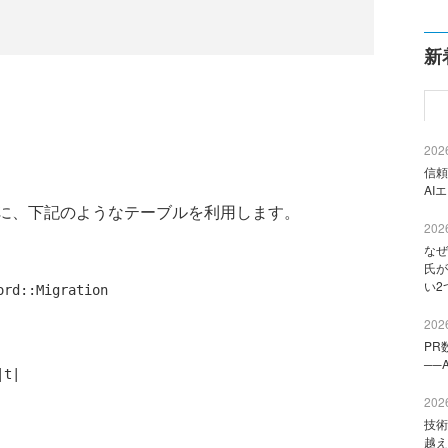
新
2026
信頼
AI
に、下記のようなテーブルを利用します。
2026
なぜ
氏が
い2
rd::Migration

2026
PR
──
|t|

2026
技術
越え