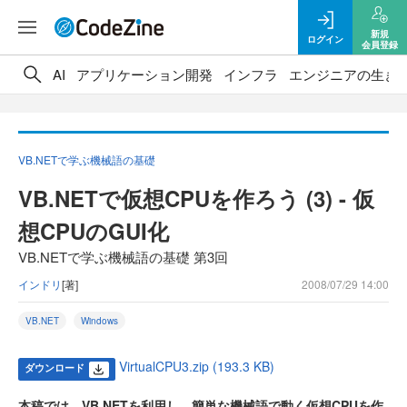
新規
ログイン
会員登録
AI
アプリケーション開発
インフラ
エンジニアの生き
VB.NETで学ぶ機械語の基礎
VB.NETで仮想CPUを作ろう (3) - 仮
想CPUのGUI化
VB.NETで学ぶ機械語の基礎 第3回
インドリ
[著]
2008/07/29 14:00
VB.NET
Windows
VirtualCPU3.zip (193.3 KB)
ダウンロード
本稿では、VB.NETを利用し、簡単な機械語で動く仮想CPUを作