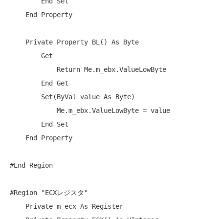
End
Set
End
Property
Private
Property
 BL() 
As
Byte
Get
Return
Me
.m_ebx.ValueLowByte

End
Get
Set
(
ByVal
 value 
As
Byte
)

Me
.m_ebx.ValueLowByte = value

End
Set
End
Property
#End Region

#Region 
"ECXレジスタ"
Private
 m_ecx 
As
 Register
