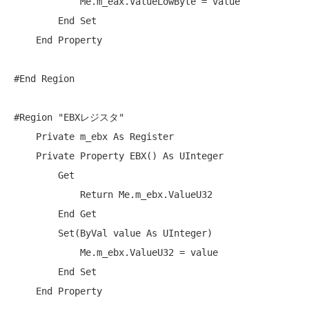
Me
.m_eax.ValueLowByte = value

End
Set
End
Property
#End Region

#Region 
"EBXレジスタ"
Private
 m_ebx 
As
 Register

Private
Property
 EBX() 
As
 UInteger

Get
Return
Me
.m_ebx.ValueU32

End
Get
Set
(
ByVal
 value 
As
 UInteger)

Me
.m_ebx.ValueU32 = value

End
Set
End
Property