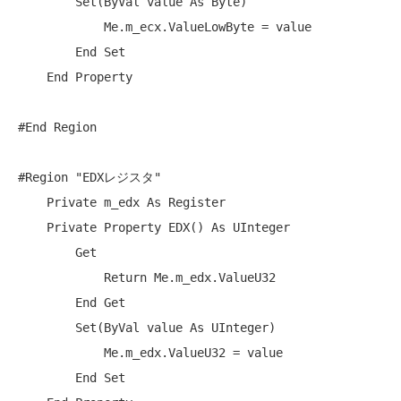
Set
(
ByVal
 value 
As
Byte
)

Me
.m_ecx.ValueLowByte = value

End
Set
End
Property
#End Region

#Region 
"EDXレジスタ"
Private
 m_edx 
As
 Register

Private
Property
 EDX() 
As
 UInteger

Get
Return
Me
.m_edx.ValueU32

End
Get
Set
(
ByVal
 value 
As
 UInteger)

Me
.m_edx.ValueU32 = value

End
Set