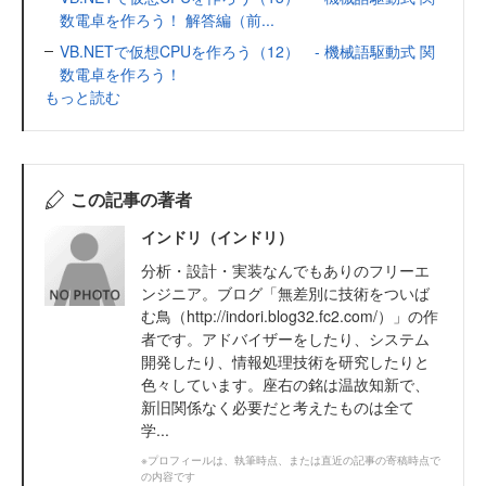
数電卓を作ろう！ 解答編（前...
VB.NETで仮想CPUを作ろう（12） - 機械語駆動式 関
数電卓を作ろう！
もっと読む
この記事の著者
インドリ（インドリ）
分析・設計・実装なんでもありのフリーエ
ンジニア。ブログ「無差別に技術をついば
む鳥（http://indori.blog32.fc2.com/）」の作
者です。アドバイザーをしたり、システム
開発したり、情報処理技術を研究したりと
色々しています。座右の銘は温故知新で、
新旧関係なく必要だと考えたものは全て
学...
※プロフィールは、執筆時点、または直近の記事の寄稿時点で
の内容です