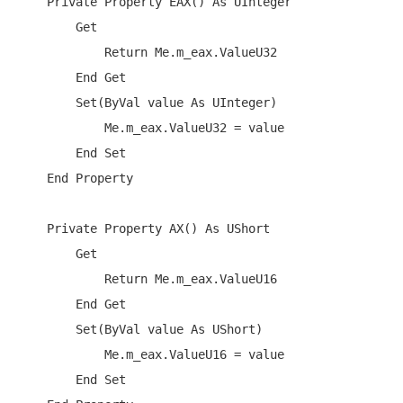
Private
Property
 EAX() 
As
 UInteger

Get
Return
Me
.m_eax.ValueU32

End
Get
Set
(
ByVal
 value 
As
 UInteger)

Me
.m_eax.ValueU32 = value

End
Set
End
Property
Private
Property
 AX() 
As
 UShort

Get
Return
Me
.m_eax.ValueU16

End
Get
Set
(
ByVal
 value 
As
 UShort)

Me
.m_eax.ValueU16 = value

End
Set