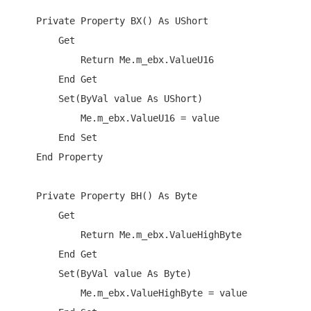
Private
Property
 BX() 
As
 UShort

Get
Return
Me
.m_ebx.ValueU16

End
Get
Set
(
ByVal
 value 
As
 UShort)

Me
.m_ebx.ValueU16 = value

End
Set
End
Property
Private
Property
 BH() 
As
Byte
Get
Return
Me
.m_ebx.ValueHighByte

End
Get
Set
(
ByVal
 value 
As
Byte
)

Me
.m_ebx.ValueHighByte = value
