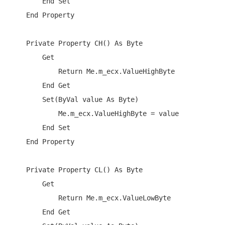
End
Set
End
Property
Private
Property
 CH() 
As
Byte
Get
Return
Me
.m_ecx.ValueHighByte

End
Get
Set
(
ByVal
 value 
As
Byte
)

Me
.m_ecx.ValueHighByte = value

End
Set
End
Property
Private
Property
 CL() 
As
Byte
Get
Return
Me
.m_ecx.ValueLowByte

End
Get