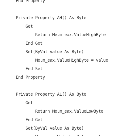
End
Property
Private
Property
 AH() 
As
Byte
Get
Return
Me
.m_eax.ValueHighByte

End
Get
Set
(
ByVal
 value 
As
Byte
)

Me
.m_eax.ValueHighByte = value

End
Set
End
Property
Private
Property
 AL() 
As
Byte
Get
Return
Me
.m_eax.ValueLowByte

End
Get
Set
(
ByVal
 value 
As
Byte
)
