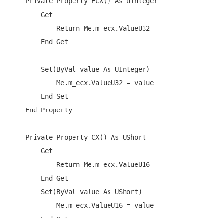
Private
Property
 ECX() 
As
 UInteger

Get
Return
Me
.m_ecx.ValueU32

End
Get
Set
(
ByVal
 value 
As
 UInteger)

Me
.m_ecx.ValueU32 = value

End
Set
End
Property
Private
Property
 CX() 
As
 UShort

Get
Return
Me
.m_ecx.ValueU16

End
Get
Set
(
ByVal
 value 
As
 UShort)

Me
.m_ecx.ValueU16 = value
