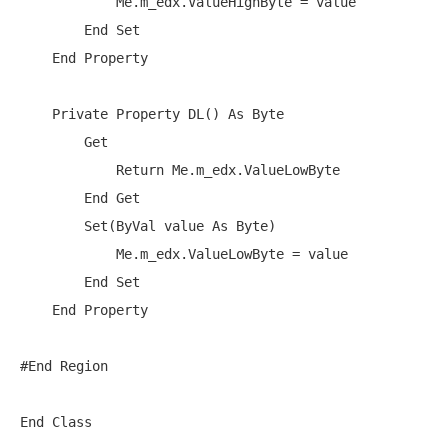
Me
.m_edx.ValueHighByte = value

End
Set
End
Property
Private
Property
 DL() 
As
Byte
Get
Return
Me
.m_edx.ValueLowByte

End
Get
Set
(
ByVal
 value 
As
Byte
)

Me
.m_edx.ValueLowByte = value

End
Set
End
Property
#End Region

End
Class