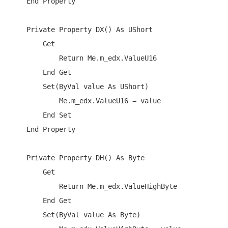
End
Property
Private
Property
 DX() 
As
 UShort

Get
Return
Me
.m_edx.ValueU16

End
Get
Set
(
ByVal
 value 
As
 UShort)

Me
.m_edx.ValueU16 = value

End
Set
End
Property
Private
Property
 DH() 
As
Byte
Get
Return
Me
.m_edx.ValueHighByte

End
Get
Set
(
ByVal
 value 
As
Byte
)
