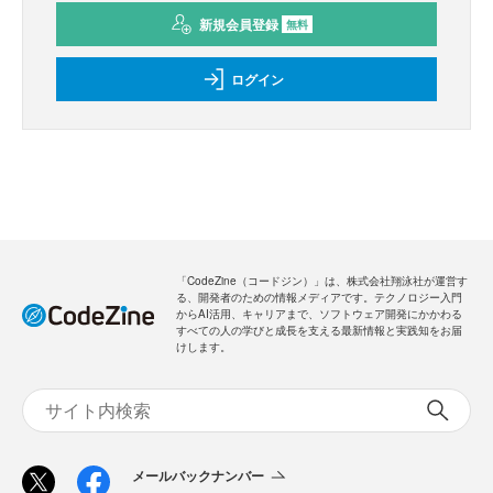
新規会員登録
無料
ログイン
「CodeZine（コードジン）」は、株式会社翔泳社が運営す
る、開発者のための情報メディアです。テクノロジー入門
からAI活用、キャリアまで、ソフトウェア開発にかかわる
すべての人の学びと成長を支える最新情報と実践知をお届
けします。
メールバックナンバー