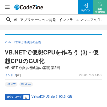
新規
ログイン
会員登録
AI
アプリケーション開発
インフラ
エンジニアの生き
VB.NETで学ぶ機械語の基礎
VB.NETで仮想CPUを作ろう (3) - 仮
想CPUのGUI化
VB.NETで学ぶ機械語の基礎 第3回
インドリ
[著]
2008/07/29 14:00
VB.NET
Windows
VirtualCPU3.zip (193.3 KB)
ダウンロード