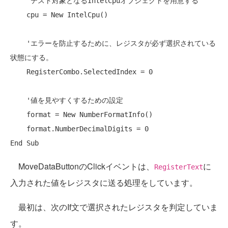
'テスト対象となるIntelCpuオブジェクトを用意する
    cpu = 
New
 IntelCpu()

'エラーを防止するために、レジスタが必ず選択されている
状態にする。
    RegisterCombo.SelectedIndex = 0

'値を見やすくするための設定
    format = 
New
 NumberFormatInfo()

End
Sub
MoveDataButtonのClickイベントは、
に
RegisterText
入力された値をレジスタに送る処理をしています。
最初は、次のIf文で選択されたレジスタを判定していま
す。