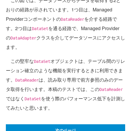
この図では、データソースからデータを取得する2と
おりの経路が示されています。1つ目は、Managed
Providerコンポーネントの
を介する経路で
DataReader
す。2つ目は
を通る経路で、Managed Provider
DataSet
の
クラスを介してデータソースにアクセスし
DataAdapter
ます。
この堅牢な
オブジェクトは、テーブル間のリレ
DataSet
ーション確立のような機能を実行するときに利用できま
す。
は、読み取り専用で前方参照のみのデー
DataReader
タ取得を行います。本稿のテストでは、この
DataReader
ではなく
を使う際のパフォーマンス低下を計測し
DataSet
てみたいと思います。
次のページ