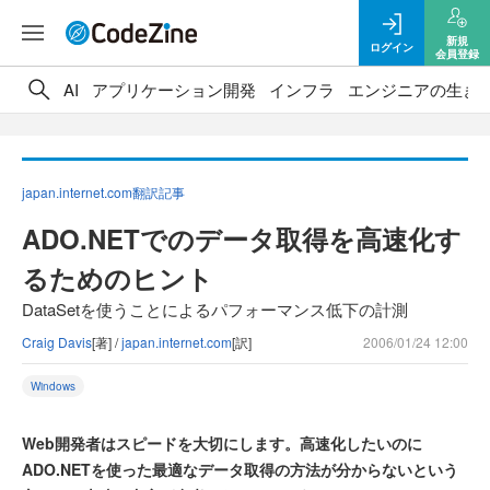
新規
ログイン
会員登録
AI
アプリケーション開発
インフラ
エンジニアの生き
japan.internet.com翻訳記事
ADO.NETでのデータ取得を高速化す
るためのヒント
DataSetを使うことによるパフォーマンス低下の計測
Craig Davis
[著] /
japan.internet.com
[訳]
2006/01/24 12:00
Windows
Web開発者はスピードを大切にします。高速化したいのに
ADO.NETを使った最適なデータ取得の方法が分からないという