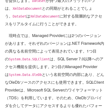
を提供します。
が持つ最大のメリットの1つ
DataSet
は、
との同期がとれることでしょ
XmlDataDocument
う。
は
に対する階層的なアクセ
DataSet
XmlDataDocument
スをリアルタイムに行うことができます。
現時点では、Managed Providerには2つのバージョン
があります。それぞれのバージョンは.NET Framework内
の異なる名前空間によって表現されています。1つ目
の
は、SQL Server 7.0以降へのア
System.Data.SQLClient
クセス機能を提供します。2つ目のManaged Provider
は
という名前空間の内部にあり、どん
System.Data.OleDb
なOleDbソースのアクセスにも使用できます。SQLClient
Providerは、Microsoft SQL Serverのワイヤフォーマット
（TDS）を利用しています。そのため、OleDbプロバイ
ダを介してデータにアクセスするよりも優れたパフォー