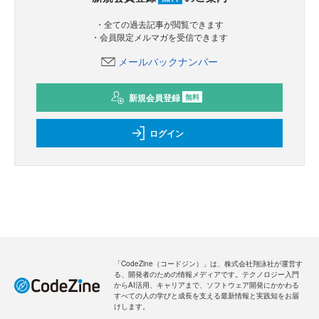
・全ての過去記事が閲覧できます
・会員限定メルマガを受信できます
メールバックナンバー
新規会員登録
無料
ログイン
「CodeZine（コードジン）」は、株式会社翔泳社が運営す
る、開発者のための情報メディアです。テクノロジー入門
からAI活用、キャリアまで、ソフトウェア開発にかかわる
すべての人の学びと成長を支える最新情報と実践知をお届
けします。