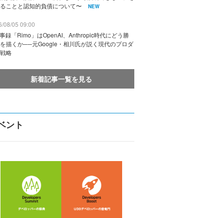
ることと認知的負債について〜
NEW
/08/05 09:00
議事録「Rimo」はOpenAI、Anthropic時代にどう勝
を描くか──元Google・相川氏が説く現代のプロダ
戦略
新着記事一覧を見る
ベント