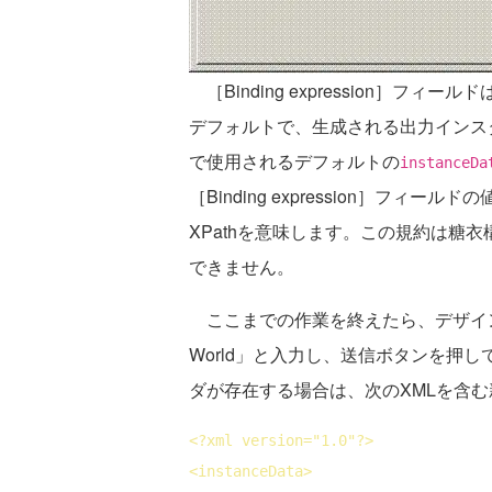
［Binding expression］フィー
デフォルトで、生成される出力インスタン
で使用されるデフォルトの
instanceDa
［Binding expression］フィール
XPathを意味します。この規約は糖
できません。
ここまでの作業を終えたら、デザイン
World」と入力し、送信ボタンを押
ダが存在する場合は、次のXMLを含
<?
xml
version
="1.0"?>
<
instanceData
>