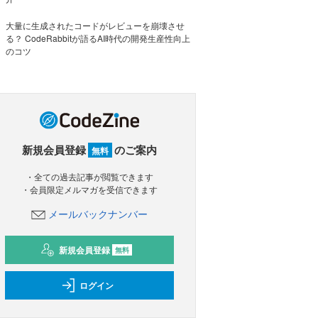
大量に生成されたコードがレビューを崩壊させ
る？ CodeRabbitが語るAI時代の開発生産性向上
のコツ
新規会員登録
のご案内
無料
・全ての過去記事が閲覧できます
・会員限定メルマガを受信できます
メールバックナンバー
新規会員登録
無料
ログイン