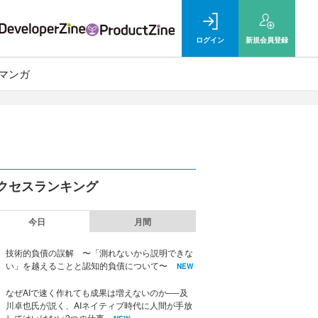
ログイン
新規
会員登録
マンガ
クセスランキング
今日
月間
技術的負債の誤解 〜「測れないから説明できな
い」を越えることと認知的負債について〜
NEW
なぜAIで速く作れても成果は増えないのか──及
川卓也氏が説く、AIネイティブ時代に人間が手放
してはいけない2つの仕事