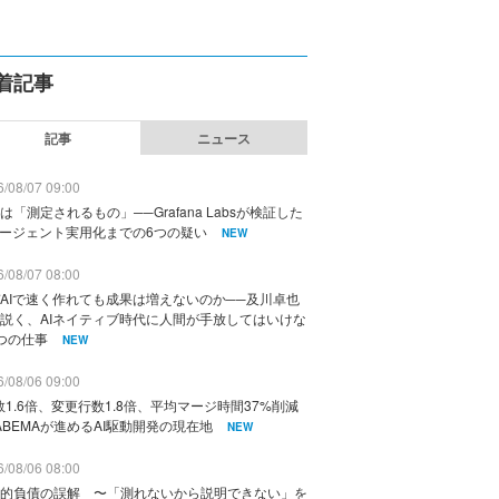
着記事
記事
ニュース
/08/07 09:00
は「測定されるもの」──Grafana Labsが検証した
エージェント実用化までの6つの疑い
NEW
/08/07 08:00
AIで速く作れても成果は増えないのか──及川卓也
説く、AIネイティブ時代に人間が手放してはいけな
つの仕事
NEW
/08/06 09:00
数1.6倍、変更行数1.8倍、平均マージ時間37%削減
ABEMAが進めるAI駆動開発の現在地
NEW
/08/06 08:00
的負債の誤解 〜「測れないから説明できない」を