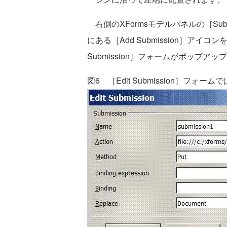
右側のXFormsモデルパネルの［Sub
にある［Add Submission］アイ
Submission］フォームがポップアッ
図6 ［Edit Submission］