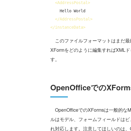
<
AddressPostal
>
    Hello World

</
AddressPostal
>
</
instanceData
>
このファイルフォーマットはまだ最終
XFormをどのように編集すればXM
す。
OpenOfficeでのXFor
OpenOfficeでのXFormsは一般
ルはモデル、フォームフィールドはビュー
れ対応します。注意してほしいのは、Op