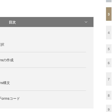
3
目次
4
選択
5
rmsの作成
6
7
rms構文
8
ormsコード
9