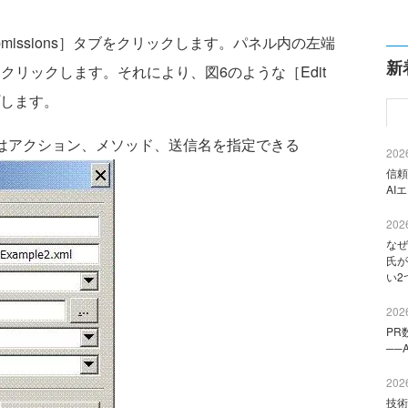
missions］タブをクリックします。パネル内の左端
新
コンをクリックします。それにより、図6のような［Edit
プします。
フォームではアクション、メソッド、送信名を指定できる
2026
信頼
AI
2026
なぜ
氏が
い2
2026
PR
──
2026
技術