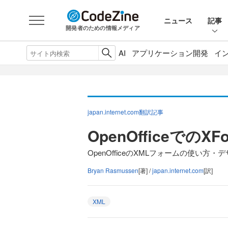
ニュース
記事
開発者のための情報メディア
AI
アプリケーション開発
イ
japan.internet.com翻訳記事
OpenOfficeでのX
OpenOfficeのXMLフォームの使い方・
Bryan Rasmussen
[著] /
japan.internet.com
[訳]
XML