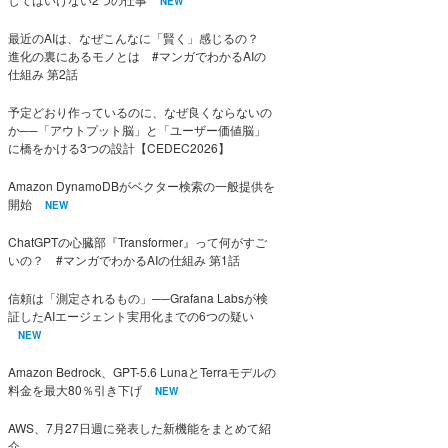
NEW
最近のAIは、なぜこんなに「賢く」感じるの？
進化の裏にあるモノとは #マンガでわかるAIの
仕組み 第2話
予定どおり作っているのに、なぜ良くならないの
か──「アウトプット脳」と「ユーザー価値脳」
に橋をかける3つの設計【CEDEC2026】
Amazon DynamoDBがベクター検索の一般提供を
開始
NEW
ChatGPTの心臓部『Transformer』って何がすご
いの？ #マンガでわかるAIの仕組み 第1話
信頼は「測定されるもの」──Grafana Labsが検
証したAIエージェント実用化までの6つの疑い
NEW
Amazon Bedrock、GPT-5.6 LunaとTerraモデルの
料金を最大80％引き下げ
NEW
AWS、7月27日週に発表した新機能をまとめて紹
介