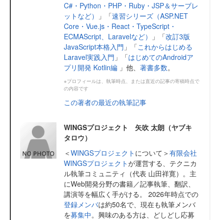
C#・Python・PHP・Ruby・JSP＆サーブレ
ットなど）
」「
速習シリーズ（ASP.NET
Core・Vue.js・React・TypeScript・
ECMAScript、Laravelなど）
」「
改訂3版
JavaScript本格入門
」「
これからはじめる
Laravel実践入門
」「
はじめてのAndroidア
プリ開発 Kotlin編
」他、
著書多数
。
※プロフィールは、執筆時点、または直近の記事の寄稿時点で
の内容です
この著者の最近の執筆記事
WINGSプロジェクト 矢吹 太朗（ヤブキ
タロウ）
＜
WINGSプロジェクト
について＞
有限会社
WINGSプロジェクト
が運営する、テクニカ
ル執筆コミュニティ（代表 山田祥寛）。主
にWeb開発分野の書籍／記事執筆、翻訳、
講演等を幅広く手がける。 2026年時点での
登録メンバ
は約50名で、現在も執筆メンバ
を
募集中
。興味のある方は、どしどし応募