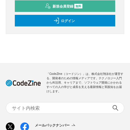
新規会員登録
無料
ログイン
「CodeZine（コードジン）」は、株式会社翔泳社が運営す
る、開発者のための情報メディアです。テクノロジー入門
からAI活用、キャリアまで、ソフトウェア開発にかかわる
すべての人の学びと成長を支える最新情報と実践知をお届
けします。
メールバックナンバー