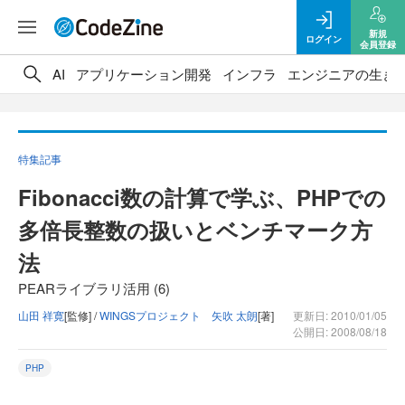
新規
ログイン
会員登録
AI
アプリケーション開発
インフラ
エンジニアの生き
特集記事
Fibonacci数の計算で学ぶ、PHPでの
多倍長整数の扱いとベンチマーク方
法
PEARライブラリ活用 (6)
山田 祥寛
[監修] /
WINGSプロジェクト 矢吹 太朗
[著]
更新日: 2010/01/05
公開日: 2008/08/18
PHP