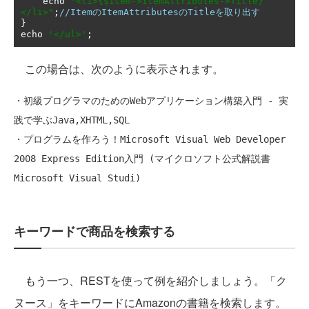
    echo 
"
<
li
>
{$item-
>
ItemAttributes-
>
Title}
</
li
>
"
;
//ItemのItemAttributesのTitleを取り出す
}
echo 
'
</
ul
>
'
;
この場合は、次のように表示されます。
・初級プログラマのためのWebアプリケーション構築入門 - 実
践で学ぶJava,XHTML,SQL

・プログラムを作ろう！Microsoft Visual Web Developer 
2008 Express Edition入門 (マイクロソフト公式解説書 
キーワードで商品を検索する
もう一つ、RESTを使って例を紹介しましょう。「ク
ヌース」をキーワードにAmazonの書籍を検索します。