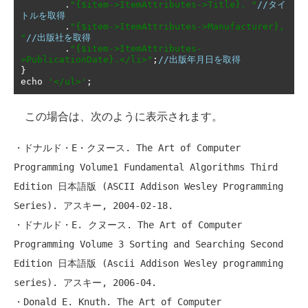
.
"{$item->ItemAttributes->Title}. "
//タイ
トルを取得
.
"{$item->ItemAttributes->Manufacturer}, 
"
//出版社を取得
.
"{$item->ItemAttributes-
>PublicationDate}.</li>"
;
//出版年月日を取得
}
echo 
'</ul>'
;
この場合は、次のように表示されます。
・ドナルド・E・クヌース. The Art of Computer 
Programming Volume1 Fundamental Algorithms Third 
Edition 日本語版 (ASCII Addison Wesley Programming 
Series). アスキー, 2004-02-18.

・ドナルド・E. クヌース. The Art of Computer 
Programming Volume 3 Sorting and Searching Second 
Edition 日本語版 (Ascii Addison Wesley programming 
series). アスキー, 2006-04.

・Donald E. Knuth. The Art of Computer 