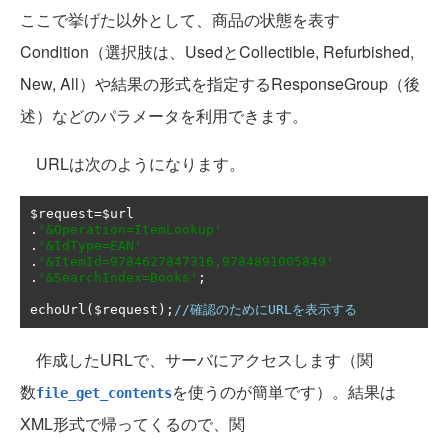
ここで挙げた以外として、商品の状態を表す
Condition（選択肢は、UsedとCollectible, Refurbished,
New, All）や結果の形式を指定するResponseGroup（後
述）などのパラメータを利用できます。
URLは次のようになります。
$request
=
.
'&Operation=ItemLookup'
.
'&IdType=EAN'
.
'&ItemId=9784627847316,9784891005849'
.
'&SearchIndex=Books'
;
echoUrl
(
$request
);
//確認のためにURLを表示する
作成したURLで、サーバにアクセスします（関
数
を使うのが簡単です）。結果は
file_get_contents
XML形式で帰ってくるので、関