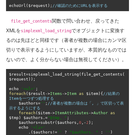
echoUrl
(
$request
);
//確認のためにURLを表示する
関数で問い合わせ、戻ってきた
file_get_contents
XMLを
でオブジェクトに変換す
simplexml_load_string
るのは先ほどと同様です（著者が複数の場合にカンマ区
切りで表示するようにしていますが、本質的なものでは
ないので、よく分からない場合は無視してください）。
$result
=
simplexml_load_string
(
file_get_contents
(
$request
));
echo 
'<ul>'
;
foreach
(
$result
->
Items
->
Item
as
 $item
){
//結果の
Itemを一つずつ処理する
    $authors
=
''
;
//著者が複数の場合は「, 」で区切って表
示するようにする
foreach
(
$item
->
ItemAttributes
->
Author
as
$tmp
)
 $authors
.=
"$tmp, "
;
    $authors
=
substr
(
$authors
,
0
,-
2
);
    echo 
'<li>'
.(
$authors
!=
''
?
"$authors. "
:
''
)