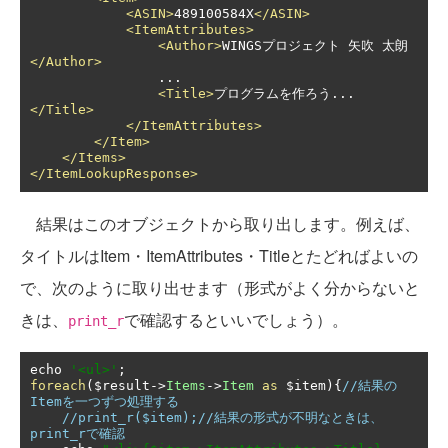
<ASIN>
489100584X
</ASIN>
<ItemAttributes>
<Author>
WINGSプロジェクト 矢吹 太朗
</Author>
                ...

<Title>
プログラムを作ろう...
</Title>
</ItemAttributes>
</Item>
</Items>
</ItemLookupResponse>
結果はこのオブジェクトから取り出します。例えば、
タイトルはItem・ItemAttributes・Titleとたどればよいの
で、次のように取り出せます（形式がよく分からないと
きは、
で確認するといいでしょう）。
print_r
echo 
'
<
ul
>
'
;
foreach
(
$result
-
>
Items
-
>
Item
as
 $item
){
//結果の
Itemを一つずつ処理する
//print_r($item);//結果の形式が不明なときは、
print_rで確認