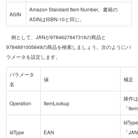
Amazon Standard Item Number。書籍の
ASIN
ASINはISBN-10と同じ。
例として、JANが9784627847316の商品と
9784891005849の商品を検索しましょう。次のようにパ
ラメータを設定します。
パラメータ
値
補足
名
操作
Operation
ItemLookup
「Ite
IdTyp
IdType
EAN
「JA