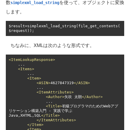
数
を使って、オブジェクトに変換
simplexml_load_string
します。
$result
=
simplexml_load_string
(
file_get_contents
(
$request
));
ちなみに、XMLは次のような形式です。
<ItemLookupResponse>
    ...

<Items>
        ...

<Item>
<ASIN>
4627847319
</ASIN>
            ...

<ItemAttributes>
<Author>
矢吹 太朗
</Author>
                ...

<Title>
初級プログラマのためのWebアプ
リケーション構築入門 - 実践で学ぶ
Java,XHTML,SQL
</Title>
</ItemAttributes>
</Item>
<Item>