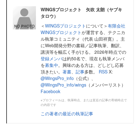
WINGSプロジェクト 矢吹 太朗（ヤブキ
タロウ）
＜
WINGSプロジェクト
について＞
有限会社
WINGSプロジェクト
が運営する、テクニカ
ル執筆コミュニティ（代表 山田祥寛）。主
にWeb開発分野の書籍／記事執筆、翻訳、
講演等を幅広く手がける。 2026年時点での
登録メンバ
は約50名で、現在も執筆メンバ
を
募集中
。興味のある方は、どしどし応募
頂きたい。
著書
、
記事
多数。
RSS
X:
@WingsPro_info
（公式）、
@WingsPro_info/wings
（メンバーリスト）
Facebook
※プロフィールは、執筆時点、または直近の記事の寄稿時点で
の内容です
この著者の最近の執筆記事