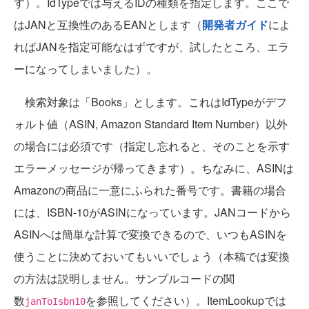
す）。IdTypeでは与えるIDの種類を指定します。ここで
はJANと互換性のあるEANとします（
開発者ガイド
によ
ればJANを指定可能なはずですが、試したところ、エラ
ーになってしまいました）。
検索対象は「Books」とします。これはIdTypeがデフ
ォルト値（ASIN, Amazon Standard Item Number）以外
の場合には必須です（指定し忘れると、そのことを示す
エラーメッセージが帰ってきます）。ちなみに、ASINは
Amazonの商品に一意にふられた番号です。書籍の場合
には、ISBN-10がASINになっています。JANコードから
ASINへは簡単な計算で変換できるので、いつもASINを
使うことに決めておいてもいいでしょう（本稿では変換
の方法は説明しません。サンプルコードの関
数
を参照してください）。ItemLookupでは
janToIsbn10