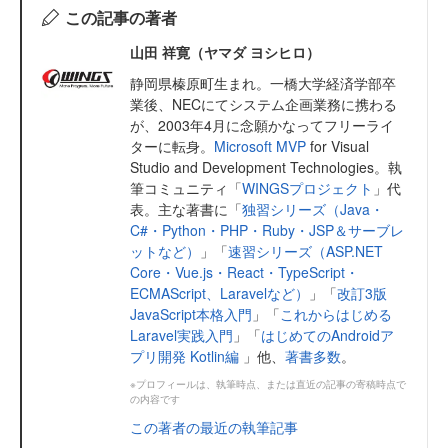
この記事の著者
山田 祥寛（ヤマダ ヨシヒロ）
静岡県榛原町生まれ。一橋大学経済学部卒
業後、NECにてシステム企画業務に携わる
が、2003年4月に念願かなってフリーライ
ターに転身。
Microsoft MVP
for Visual
Studio and Development Technologies。執
筆コミュニティ「
WINGSプロジェクト
」代
表。主な著書に「
独習シリーズ（Java・
C#・Python・PHP・Ruby・JSP＆サーブレ
ットなど）
」「
速習シリーズ（ASP.NET
Core・Vue.js・React・TypeScript・
ECMAScript、Laravelなど）
」「
改訂3版
JavaScript本格入門
」「
これからはじめる
Laravel実践入門
」「
はじめてのAndroidア
プリ開発 Kotlin編
」他、
著書多数
。
※プロフィールは、執筆時点、または直近の記事の寄稿時点で
の内容です
この著者の最近の執筆記事