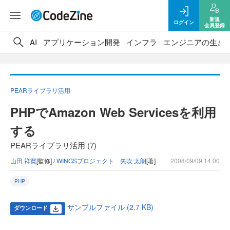
新規
ログイン
会員登録
AI
アプリケーション開発
インフラ
エンジニアの生き
PEARライブラリ活用
PHPでAmazon Web Servicesを利用
する
PEARライブラリ活用 (7)
山田 祥寛
[監修] /
WINGSプロジェクト 矢吹 太朗
[著]
2008/09/09 14:00
PHP
サンプルファイル (2.7 KB)
ダウンロード