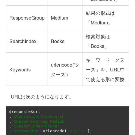
結果の形式は
ResponseGroup
Medium
「Medium」
検索対象は
SearchIndex
Books
「Books」
キーワード「クヌ
urlencode('ク
Keywords
ース」を、URL中
ヌース')
で使える形に変換
URLは次のようになります。
$request
=
.
'&Operation=ItemSearch'
.
'&ResponseGroup=Medium'
.
'&SearchIndex=Books'
.
'&Keywords='
.
urlencode
(
'クヌース'
);