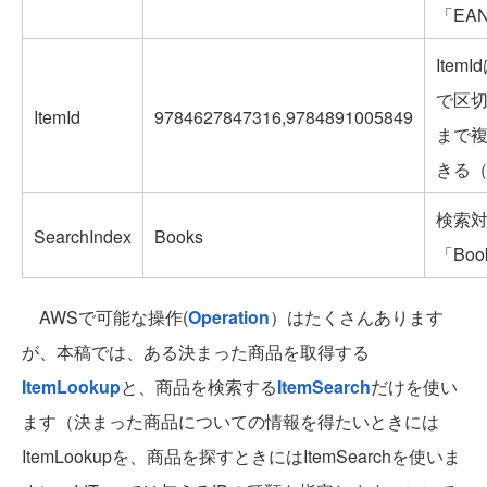
「EA
Item
で区切
ItemId
9784627847316,9784891005849
まで
きる
検索
SearchIndex
Books
「Boo
AWSで可能な操作(
Operation
）はたくさんあります
が、本稿では、ある決まった商品を取得する
ItemLookup
と、商品を検索する
ItemSearch
だけを使い
ます（決まった商品についての情報を得たいときには
ItemLookupを、商品を探すときにはItemSearchを使いま