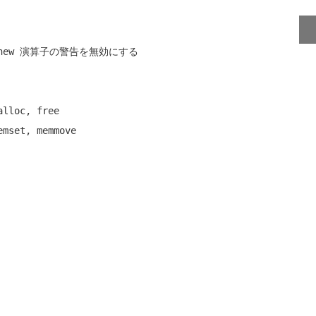
 new 演算子の警告を無効にする
alloc, free
emset, memmove