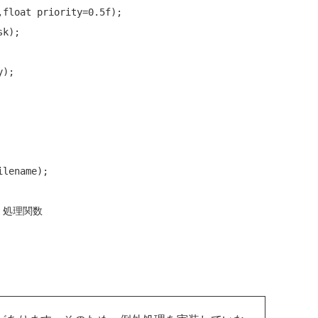
,float priority=0.5f);

k);

);

ilename);

/ 処理関数