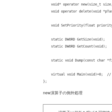
void
* 
operator
new
(
size_t
 size
void
operator
delete
(
void
 *pTas
void
 SetPriority(
float
 priority
static
 DWORD GetSize(
void
);

static
 DWORD GetCount(
void
);

static
void
 Dump(
const
char
 *f
virtual
void
 Main(
void
)=0;  
/
new演算子の例外処理