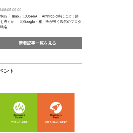
/08/05 09:00
議事録「Rimo」はOpenAI、Anthropic時代にどう勝
を描くか──元Google・相川氏が説く現代のプロダ
戦略
新着記事一覧を見る
ベント