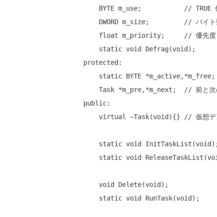
    BYTE m_use;           
// TRUE
    DWORD m_size;         
// バイ
float
 m_priority;     
// 優先度
static
void
 Defrag(
void
protected
:

static
 BYTE *m_active,*m_free;

    Task *m_pre,*m_next;  
// 前と
public
:

virtual
 ~Task(
void
){} 
// 仮想
static
void
 InitTaskList(
void
);
static
void
 ReleaseTaskList(
vo
void
 Delete(
void
);

static
void
 RunTask(
void
);
