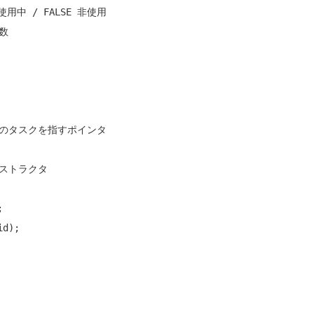
 使用中 / FALSE 非使用
ト数
次のタスクを指すポインタ
デストラクタ


id
);
