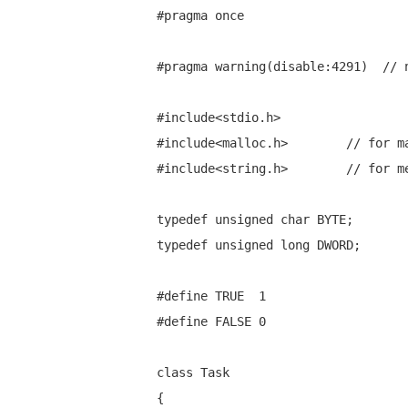
#pragma
 once

#pragma
 warning(disable:4291)  
//
#include
#include
<malloc.h>        
// for m
#include
<string.h>        
// for m
typedef
unsigned
char
typedef
unsigned
long
 DWORD;

#define
#define
 FALSE 0

class
 Task

{
