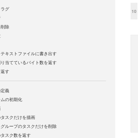
フラグ
10
行
を削除
放
をテキストファイルに書き出す
割り当てているバイト数を返す
を返す
の定義
ームの初期化
画
のタスクだけを描画
たグループのタスクだけを削除
のタスク数を返す