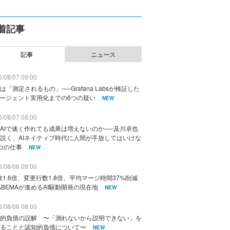
着記事
記事
ニュース
/08/07 09:00
は「測定されるもの」──Grafana Labsが検証した
エージェント実用化までの6つの疑い
NEW
/08/07 08:00
AIで速く作れても成果は増えないのか──及川卓也
説く、AIネイティブ時代に人間が手放してはいけな
つの仕事
NEW
/08/06 09:00
数1.6倍、変更行数1.8倍、平均マージ時間37%削減
ABEMAが進めるAI駆動開発の現在地
NEW
/08/06 08:00
的負債の誤解 〜「測れないから説明できない」を
ることと認知的負債について〜
NEW