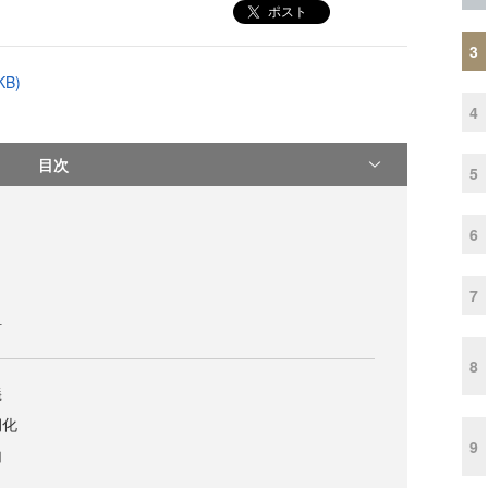
ポスト
3
B)
4
目次
5
6
7
計
8
義
期化
9
加