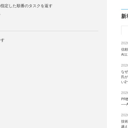
の指定した順番のタスクを返す
得
新
かす
2026
信頼
AI
2026
なぜ
氏が
い2
2026
PR
──
2026
技術
越え