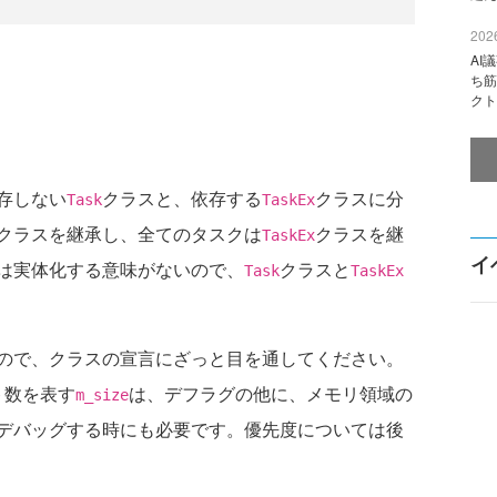
2026
AI
ち筋
クト
存しない
クラスと、依存する
クラスに分
Task
TaskEx
クラスを継承し、全てのタスクは
クラスを継
TaskEx
イ
は実体化する意味がないので、
クラスと
Task
TaskEx
ので、クラスの宣言にざっと目を通してください。
ト数を表す
は、デフラグの他に、メモリ領域の
m_size
デバッグする時にも必要です。優先度については後