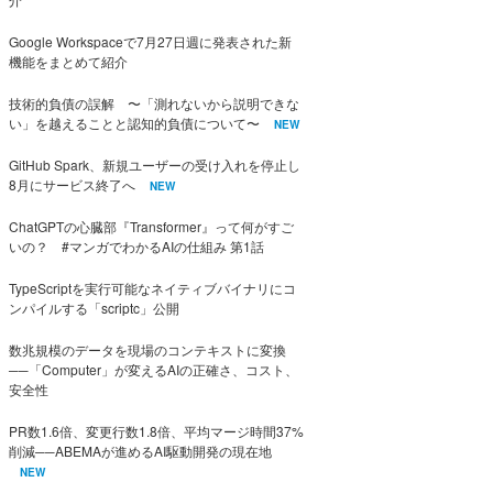
Google Workspaceで7月27日週に発表された新
機能をまとめて紹介
技術的負債の誤解 〜「測れないから説明できな
い」を越えることと認知的負債について〜
NEW
GitHub Spark、新規ユーザーの受け入れを停止し
8月にサービス終了へ
NEW
ChatGPTの心臓部『Transformer』って何がすご
いの？ #マンガでわかるAIの仕組み 第1話
TypeScriptを実行可能なネイティブバイナリにコ
ンパイルする「scriptc」公開
数兆規模のデータを現場のコンテキストに変換
──「Computer」が変えるAIの正確さ、コスト、
安全性
PR数1.6倍、変更行数1.8倍、平均マージ時間37%
削減──ABEMAが進めるAI駆動開発の現在地
NEW