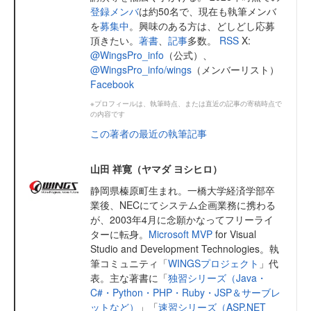
登録メンバ
は約50名で、現在も執筆メンバ
を
募集中
。興味のある方は、どしどし応募
頂きたい。
著書
、
記事
多数。
RSS
X:
@WingsPro_info
（公式）、
@WingsPro_info/wings
（メンバーリスト）
Facebook
※プロフィールは、執筆時点、または直近の記事の寄稿時点で
の内容です
この著者の最近の執筆記事
山田 祥寛（ヤマダ ヨシヒロ）
静岡県榛原町生まれ。一橋大学経済学部卒
業後、NECにてシステム企画業務に携わる
が、2003年4月に念願かなってフリーライ
ターに転身。
Microsoft MVP
for Visual
Studio and Development Technologies。執
筆コミュニティ「
WINGSプロジェクト
」代
表。主な著書に「
独習シリーズ（Java・
C#・Python・PHP・Ruby・JSP＆サーブレ
ットなど）
」「
速習シリーズ（ASP.NET