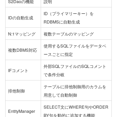
S2Daoの機能
説明
ID（プライマリーキー）を
IDの自動生成
RDBMSに自動生成
N:1マッピング
複数テーブルのマッピング
使用するSQLファイルをデータベ
複数DBMS対応
ースごとに指定
外部SQLファイルのSQLコメント
IFコメント
で条件分岐
テーブルに排他制御用のカラムを
排他制御
用意して自動制御
SELECT文にWHERE句やORDER
EntityManager
BY句を動的に追加する機能