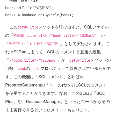
book.setTitle(
"%応用%"
);

この
メソッドを呼び出すと、SQLファイル
getByTitle
の「
」が
WHERE title LIKE /*book.title*/'%S2Dao%'
「
」として実行されます。こ
WHERE title LIKE '%応用%'
れはS2Daoによって、SQLのコメントと直後の定数
「
」が、
メソッドの
/*book.title*/'%S2Dao%'
getByTitle
引数「
の
プロパティ」で置換されているためで
book
title
す。この機能は「SQLコメント」と呼ばれ、
PreparedStatementの「？」の代わりにSQLのコメント
を使用することができます。なお、このSQLは「SQL
Plus」や「DatabaseManager」といったツールからその
まま実行できるといったメリットもあります。