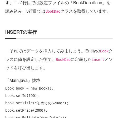
す。1～2行目では設定ファイルの「BookDao.dicon」を
読み込み、3行目では
クラスを取得しています。
BookDao
INSERTの実行
それではデータを挿入してみましょう。Entityの
ク
Book
ラスに値を設定した後で、
に定義した
メソ
BookDao
insert
ッドを呼び出します。
「Main.java」抜粋
Book book = 
new
 Book();

book.setId(100);

book.setTitle(
"初めてのS2Dao"
);

book.setPrice(2000);

book.setEditdate(
new
 Date());
