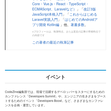
Core・Vue.js・React・TypeScript・
ECMAScript、Laravelなど）
」「
改訂3版
JavaScript本格入門
」「
これからはじめる
Laravel実践入門
」「
はじめてのAndroidア
プリ開発 Kotlin編
」他、
著書多数
。
※プロフィールは、執筆時点、または直近の記事の寄稿時点で
の内容です
この著者の最近の執筆記事
イベント
CodeZine編集部では、現場で活躍するデベロッパーをスターにするための
カンファレンス「Developers Summit」や、エンジニアの生きざまをブース
トするためのイベント「Developers Boost」など、さまざまなカンファレ
ンスを企画・運営しています。