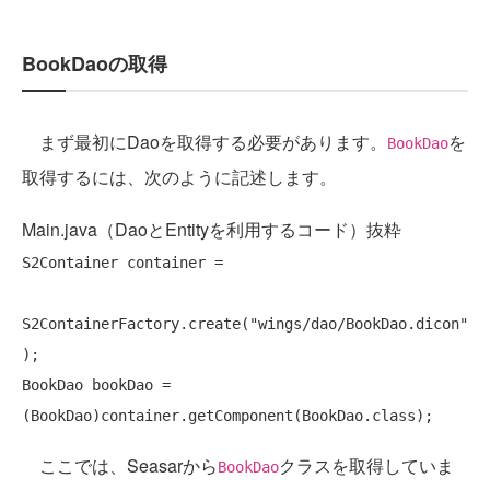
BookDaoの取得
まず最初にDaoを取得する必要があります。
を
BookDao
取得するには、次のように記述します。
Main.java（DaoとEntityを利用するコード）抜粋
S2Container container =

S2ContainerFactory.create(
"wings/dao/BookDao.dicon"
);

BookDao bookDao = 
ここでは、Seasarから
クラスを取得していま
BookDao