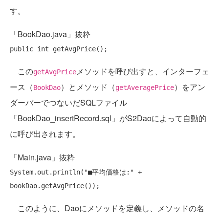
す。
「BookDao.java」抜粋
public
int
この
メソッドを呼び出すと、インターフェ
getAvgPrice
ース（
）とメソッド（
）をアン
BookDao
getAveragePrice
ダーバーでつないだSQLファイル
「BookDao_insertRecord.sql」がS2Daoによって自動的
に呼び出されます。
「Main.java」抜粋
System.out.println(
"■平均価格は:"
 +  
このように、Daoにメソッドを定義し、メソッドの名