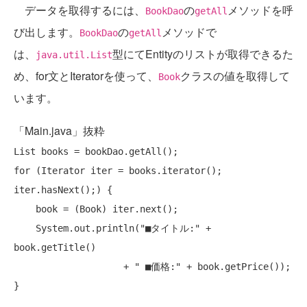
データを取得するには、
の
メソッドを呼
BookDao
getAll
び出します。
の
メソッドで
BookDao
getAll
は、
型にてEntityのリストが取得できるた
java.util.List
め、for文とIteratorを使って、
クラスの値を取得して
Book
います。
「Main.java」抜粋
for
 (Iterator iter = books.iterator(); 
iter.hasNext();) {

    book = (Book) iter.next();

    System.out.println(
"■タイトル:"
 +  
book.getTitle() 

                    + 
" ■価格:"
 + book.getPrice());
