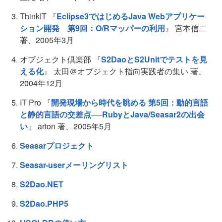
ThinkIT 『
Eclipse3ではじめるJava Webアプリケー
ション開発 第9回：O/Rマッパーの利用
』 宮本信二
著、2005年3月
オブジェクト倶楽部 『
S2DaoとS2Unitでテストを見
える化
』 太田＠オブジェクト指向実践者の集い 著、
2004年12月
IT Pro 『
開発現場から時代を眺める 第5回：動的言語
と静的言語の交差点──RubyとJava/Seasar2の出会
い
』 arton 著、2005年5月
Seasarプロジェクト
Seasar-userメーリングリスト
S2Dao.NET
S2Dao.PHP5