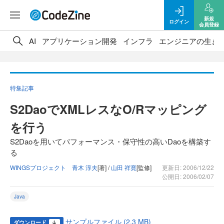
新規
ログイン
会員登録
AI
アプリケーション開発
インフラ
エンジニアの生き
特集記事
S2DaoでXMLレスなO/Rマッピング
を行う
S2Daoを用いてパフォーマンス・保守性の高いDaoを構築す
る
WINGSプロジェクト 青木 淳夫
[著] /
山田 祥寛
[監修]
更新日: 2006/12/22
公開日: 2006/02/07
Java
サンプルファイル (2.3 MB)
ダウンロード