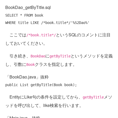
BookDao_getByTitle.sql
SELECT
 * 
FROM
WHERE
 title 
LIKE
/*book.title*/
'%S2Dao%'
ここでは
というSQLのコメントに注目
/*book.title*/
しておいてください。
引き続き、
に
というメソッドを定義
BookDao
getByTitle
し、引数に
クラスを指定します。
Book
「BookDao.java」抜粋
public
EntityにLike句の条件を設定してから、
メソ
getByTitle
ッドを呼び出して、like検索を行います。
「Main.java」抜粋