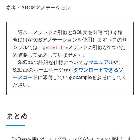
参考：ARGSアノテーション
通常、メソッドの引数とSQL文を関連づける場
合にはARGSアノテーションを使用します（このサ
ンプルでは、
メソッドの引数が1つのた
getByTitle
め省略して記述していません）。
S2Daoの詳細な仕様については
マニュアル
や、
S2Daoのホームページから
ダウンロードできるソ
ースコード
に添付しているexampleを参考にしてく
ださい。
まとめ
S2Daoを用いたプログラミング方法について整理しま