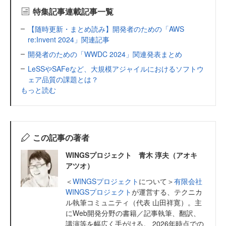
特集記事連載記事一覧
【随時更新・まとめ読み】開発者のための「AWS
re:Invent 2024」関連記事
開発者のための「WWDC 2024」関連発表まとめ
LeSSやSAFeなど、大規模アジャイルにおけるソフトウ
ェア品質の課題とは？
もっと読む
この記事の著者
WINGSプロジェクト 青木 淳夫（アオキ
アツオ）
＜
WINGSプロジェクト
について＞
有限会社
WINGSプロジェクト
が運営する、テクニカ
ル執筆コミュニティ（代表 山田祥寛）。主
にWeb開発分野の書籍／記事執筆、翻訳、
講演等を幅広く手がける。 2026年時点での