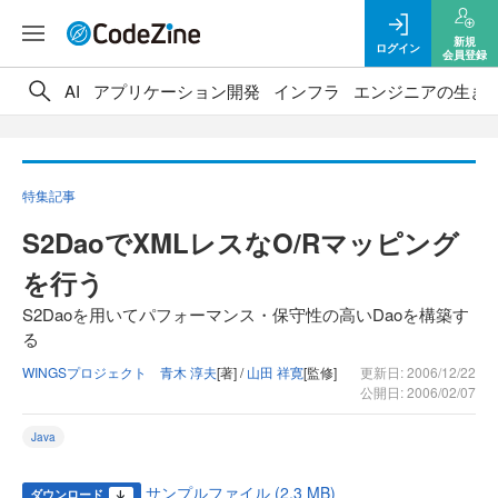
新規
ログイン
会員登録
AI
アプリケーション開発
インフラ
エンジニアの生き
特集記事
S2DaoでXMLレスなO/Rマッピング
を行う
S2Daoを用いてパフォーマンス・保守性の高いDaoを構築す
る
WINGSプロジェクト 青木 淳夫
[著] /
山田 祥寛
[監修]
更新日: 2006/12/22
公開日: 2006/02/07
Java
サンプルファイル (2.3 MB)
ダウンロード