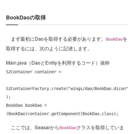
BookDaoの取得
まず最初にDaoを取得する必要があります。
を
BookDao
取得するには、次のように記述します。
Main.java（DaoとEntityを利用するコード）抜粋
S2Container container =

S2ContainerFactory.create(
"wings/dao/BookDao.dicon"
);

BookDao bookDao = 
ここでは、Seasarから
クラスを取得していま
BookDao