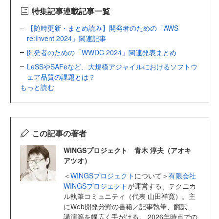
特集記事連載記事一覧
【随時更新・まとめ読み】開発者のための「AWS
re:Invent 2024」関連記事
開発者のための「WWDC 2024」関連発表まとめ
LeSSやSAFeなど、大規模アジャイルにおけるソフトウ
ェア品質の課題とは？
もっと読む
この記事の著者
WINGSプロジェクト 青木 淳夫（アオキ
アツオ）
＜
WINGSプロジェクト
について＞
有限会社
WINGSプロジェクト
が運営する、テクニカ
ル執筆コミュニティ（代表 山田祥寛）。主
にWeb開発分野の書籍／記事執筆、翻訳、
講演等を幅広く手がける。 2026年時点での