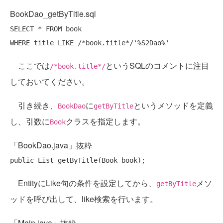
BookDao_getByTitle.sql
SELECT
 * 
FROM
WHERE
 title 
LIKE
/*book.title*/
'%S2Dao%'
ここでは
というSQLのコメントに注目
/*book.title*/
しておいてください。
引き続き、
に
というメソッドを定義
BookDao
getByTitle
し、引数に
クラスを指定します。
Book
「BookDao.java」抜粋
public
EntityにLike句の条件を設定してから、
メソ
getByTitle
ッドを呼び出して、like検索を行います。
「Main.java」抜粋