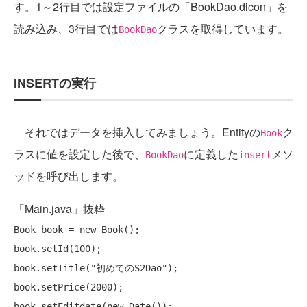
す。1～2行目では設定ファイルの「BookDao.dicon」を
読み込み、3行目では
クラスを取得しています。
BookDao
INSERTの実行
それではデータを挿入してみましょう。Entityの
ク
Book
ラスに値を設定した後で、
に定義した
メソ
BookDao
insert
ッドを呼び出します。
「Main.java」抜粋
Book book = 
new
 Book();

book.setId(100);

book.setTitle(
"初めてのS2Dao"
);

book.setPrice(2000);

book.setEditdate(
new
 Date());
