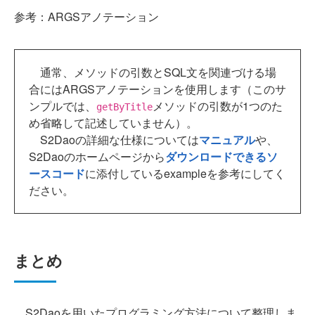
参考：ARGSアノテーション
通常、メソッドの引数とSQL文を関連づける場
合にはARGSアノテーションを使用します（このサ
ンプルでは、
メソッドの引数が1つのた
getByTitle
め省略して記述していません）。
S2Daoの詳細な仕様については
マニュアル
や、
S2Daoのホームページから
ダウンロードできるソ
ースコード
に添付しているexampleを参考にしてく
ださい。
まとめ
S2Daoを用いたプログラミング方法について整理しま