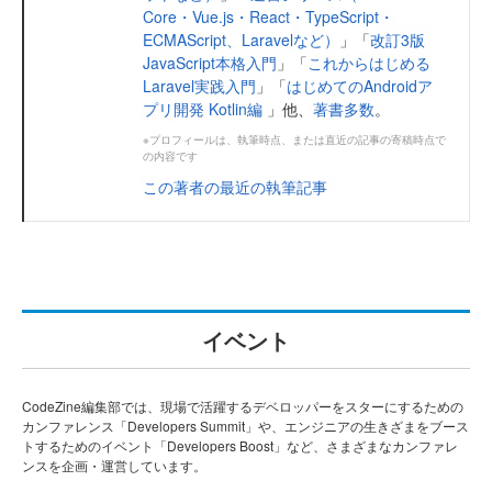
Core・Vue.js・React・TypeScript・
ECMAScript、Laravelなど）
」「
改訂3版
JavaScript本格入門
」「
これからはじめる
Laravel実践入門
」「
はじめてのAndroidア
プリ開発 Kotlin編
」他、
著書多数
。
※プロフィールは、執筆時点、または直近の記事の寄稿時点で
の内容です
この著者の最近の執筆記事
イベント
CodeZine編集部では、現場で活躍するデベロッパーをスターにするための
カンファレンス「Developers Summit」や、エンジニアの生きざまをブース
トするためのイベント「Developers Boost」など、さまざまなカンファレ
ンスを企画・運営しています。