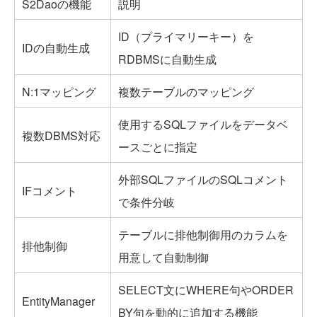
S2Daoの機能
説明
ID（プライマリーキー）を
IDの自動生成
RDBMSに自動生成
N:1マッピング
複数テーブルのマッピング
使用するSQLファイルをデータベ
複数DBMS対応
ースごとに指定
外部SQLファイルのSQLコメント
IFコメント
で条件分岐
テーブルに排他制御用のカラムを
排他制御
用意して自動制御
SELECT文にWHERE句やORDER
EntityManager
BY句を動的に追加する機能