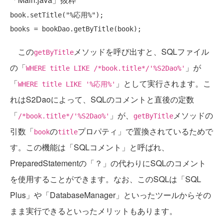
book.setTitle(
"%応用%"
);

この
メソッドを呼び出すと、SQLファイル
getByTitle
の「
」が
WHERE title LIKE /*book.title*/'%S2Dao%'
「
」として実行されます。こ
WHERE title LIKE '%応用%'
れはS2Daoによって、SQLのコメントと直後の定数
「
」が、
メソッドの
/*book.title*/'%S2Dao%'
getByTitle
引数「
の
プロパティ」で置換されているためで
book
title
す。この機能は「SQLコメント」と呼ばれ、
PreparedStatementの「？」の代わりにSQLのコメント
を使用することができます。なお、このSQLは「SQL
Plus」や「DatabaseManager」といったツールからその
まま実行できるといったメリットもあります。