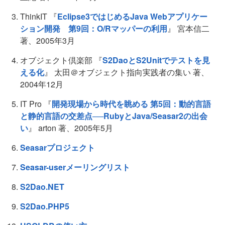
ThinkIT 『
Eclipse3ではじめるJava Webアプリケー
ション開発 第9回：O/Rマッパーの利用
』 宮本信二
著、2005年3月
オブジェクト倶楽部 『
S2DaoとS2Unitでテストを見
える化
』 太田＠オブジェクト指向実践者の集い 著、
2004年12月
IT Pro 『
開発現場から時代を眺める 第5回：動的言語
と静的言語の交差点──RubyとJava/Seasar2の出会
い
』 arton 著、2005年5月
Seasarプロジェクト
Seasar-userメーリングリスト
S2Dao.NET
S2Dao.PHP5