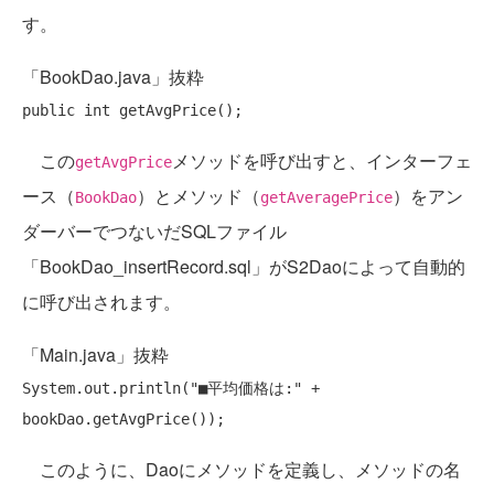
す。
「BookDao.java」抜粋
public
int
この
メソッドを呼び出すと、インターフェ
getAvgPrice
ース（
）とメソッド（
）をアン
BookDao
getAveragePrice
ダーバーでつないだSQLファイル
「BookDao_insertRecord.sql」がS2Daoによって自動的
に呼び出されます。
「Main.java」抜粋
System.out.println(
"■平均価格は:"
 +  
このように、Daoにメソッドを定義し、メソッドの名