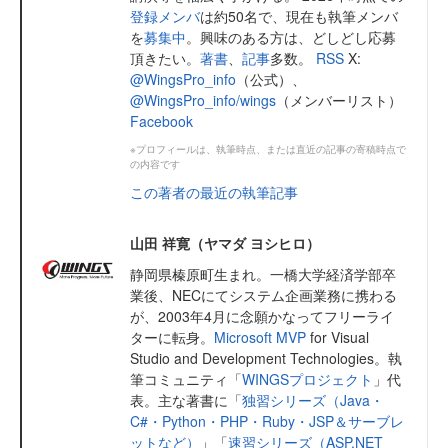
登録メンバ
は約50名で、現在も執筆メンバ
を
募集中
。興味のある方は、どしどし応募
頂きたい。
著書
、
記事
多数。
RSS
X:
@WingsPro_info
（公式）、
@WingsPro_info/wings
（メンバーリスト）
Facebook
※プロフィールは、執筆時点、または直近の記事の寄稿時点で
の内容です
この著者の最近の執筆記事
山田 祥寛（ヤマダ ヨシヒロ）
静岡県榛原町生まれ。一橋大学経済学部卒
業後、NECにてシステム企画業務に携わる
が、2003年4月に念願かなってフリーライ
ターに転身。
Microsoft MVP
for Visual
Studio and Development Technologies。執
筆コミュニティ「
WINGSプロジェクト
」代
表。主な著書に「
独習シリーズ（Java・
C#・Python・PHP・Ruby・JSP＆サーブレ
ットなど）
」「
速習シリーズ（ASP.NET