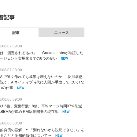
着記事
記事
ニュース
/08/07 09:00
は「測定されるもの」──Grafana Labsが検証した
エージェント実用化までの6つの疑い
NEW
/08/07 08:00
AIで速く作れても成果は増えないのか──及川卓也
説く、AIネイティブ時代に人間が手放してはいけな
つの仕事
NEW
/08/06 09:00
数1.6倍、変更行数1.8倍、平均マージ時間37%削減
ABEMAが進めるAI駆動開発の現在地
NEW
/08/06 08:00
的負債の誤解 〜「測れないから説明できない」を
ることと認知的負債について〜
NEW