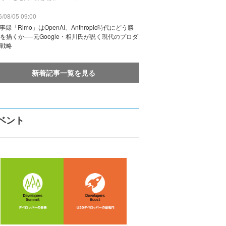
/08/05 09:00
議事録「Rimo」はOpenAI、Anthropic時代にどう勝
を描くか──元Google・相川氏が説く現代のプロダ
戦略
新着記事一覧を見る
ベント