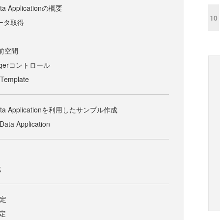
ta Applicationの概要
10
のデータ取得
s名前空間
nagerコントロール
dTemplate
 Data Applicationを利用したサンプル作成
a Application
成
設定
設定