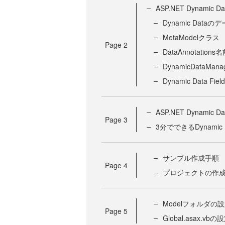
ASP.NET Dynamic Da
Dynamic Data
MetaModelクラス
Page
2
DataAnnotation
DynamicDataMa
Dynamic Data Fiel
ASP.NET Dynamic
Page
3
3分でできるDynamic Dat
サンプル作成手順
Page
4
プロジェクトの作
Modelフォルダの
Page
5
Global.asax.vbの