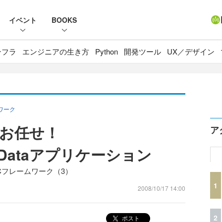
イベント
BOOKS
ンフラ
エンジニアの生き方
Python
開発ツール
UX／デザイン
ームワーク
お任せ！
ア
ic Dataアプリケーション
ET MVCフレームワーク（3）
1
2008/10/17 14:00
2
ポスト