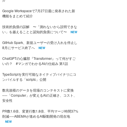
Google Workspaceで7月27日週に発表された新
機能をまとめて紹介
技術的負債の誤解 〜「測れないから説明できな
い」を越えることと認知的負債について〜
NEW
GitHub Spark、新規ユーザーの受け入れを停止し
8月にサービス終了へ
NEW
ChatGPTの心臓部『Transformer』って何がすご
いの？ #マンガでわかるAIの仕組み 第1話
TypeScriptを実行可能なネイティブバイナリにコ
ンパイルする「scriptc」公開
数兆規模のデータを現場のコンテキストに変換
──「Computer」が変えるAIの正確さ、コスト、
安全性
PR数1.6倍、変更行数1.8倍、平均マージ時間37%
削減──ABEMAが進めるAI駆動開発の現在地
NEW