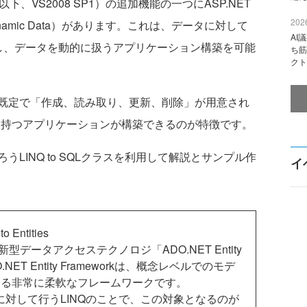
Pack1（以下、VS2008 SP1）の追加機能の一つにASP.NET
2026
以下、Dynamic Data）があります。これは、データに対して
AI
itiesを利用し、データを動的に扱うアプリケーション構築を可能
ち筋
クト
既定で「作成、読み取り、更新、削除」が用意され
Iを持つアプリケーションが構築できるのが特徴です。
INQ to SQLクラスを利用して解説とサンプル作
イ
 Entities
型データアクセステクノロジ「ADO.NET Entity
NET Entity Frameworkは、概念レベルでのモデ
する非常に柔軟なフレームワークです。
ityモデルに対して行うLINQのことで、この対象となるのが