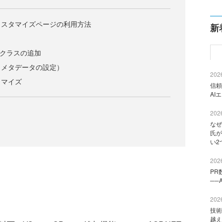
カスタマイズページの利用方法
新
のクラスの追加
（メタデータの設定）
2026
タマイズ
信頼
AI
2026
なぜ
氏が
い2
2026
PR
──
2026
技術
越え