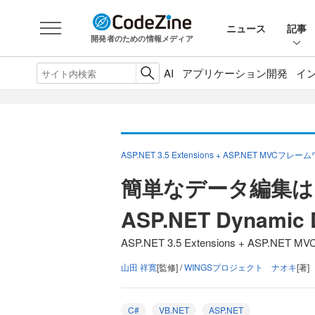
ニュース
記事
開発者のための情報メディア
AI
アプリケーション開発
イ
ASP.NET 3.5 Extensions + ASP.NET MVCフレ
簡単なデータ編集は
ASP.NET Dynam
ASP.NET 3.5 Extensions + ASP.N
山田 祥寛
[監修] /
WINGSプロジェクト ナオキ
[著]
C#
VB.NET
ASP.NET