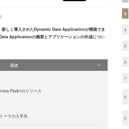
3
)
1から、新しく導入されたDynamic Data Applicationが構築でき
4
ata Applicationの概要とアプリケーションの作成につい
5
6
目次
7
 Service Pack1のリリース
8
ンストーラの入手先
9