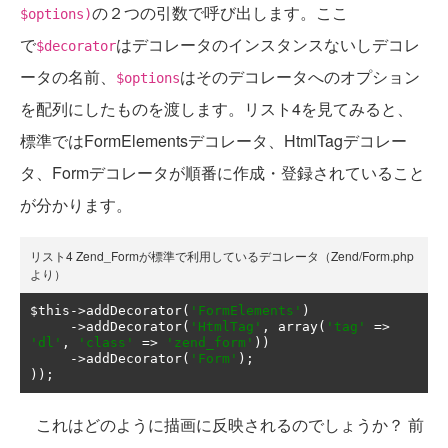
の２つの引数で呼び出します。ここ
$options)
で
はデコレータのインスタンスないしデコレ
$decorator
ータの名前、
はそのデコレータへのオプション
$options
を配列にしたものを渡します。リスト4を見てみると、
標準ではFormElementsデコレータ、HtmlTagデコレー
タ、Formデコレータが順番に作成・登録されていること
が分かります。
リスト4 Zend_Formが標準で利用しているデコレータ（Zend/Form.php
より）
$this
->
addDecorator
(
'FormElements'
)
->
addDecorator
(
'HtmlTag'
,
 array
(
'tag'
=>
'dl'
,
'class'
=>
'zend_form'
))
->
addDecorator
(
'Form'
);
));
これはどのように描画に反映されるのでしょうか？ 前