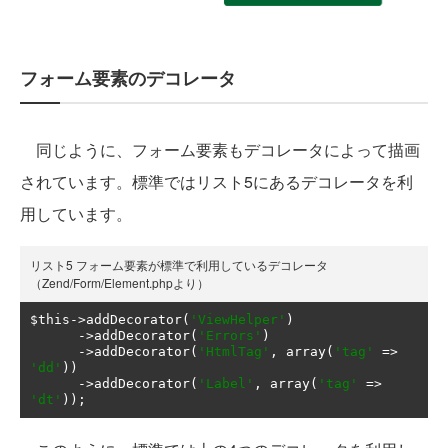
フォーム要素のデコレータ
同じように、フォーム要素もデコレータによって描画
されています。標準ではリスト5にあるデコレータを利
用しています。
リスト5 フォーム要素が標準で利用しているデコレータ
（Zend/Form/Element.phpより）
$this
->
addDecorator
(
'ViewHelper'
)
->
addDecorator
(
'Errors'
)
->
addDecorator
(
'HtmlTag'
,
 array
(
'tag'
=>
'dd'
))
->
addDecorator
(
'Label'
,
 array
(
'tag'
=>
'dt'
));