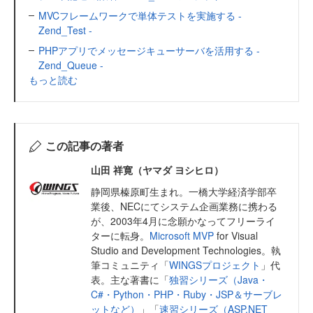
MVCフレームワークで単体テストを実施する -
Zend_Test -
PHPアプリでメッセージキューサーバを活用する -
Zend_Queue -
もっと読む
この記事の著者
山田 祥寛（ヤマダ ヨシヒロ）
静岡県榛原町生まれ。一橋大学経済学部卒
業後、NECにてシステム企画業務に携わる
が、2003年4月に念願かなってフリーライ
ターに転身。
Microsoft MVP
for Visual
Studio and Development Technologies。執
筆コミュニティ「
WINGSプロジェクト
」代
表。主な著書に「
独習シリーズ（Java・
C#・Python・PHP・Ruby・JSP＆サーブレ
ットなど）
」「
速習シリーズ（ASP.NET