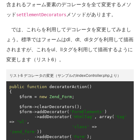
含まれるフォーム要素のデコレータを全て変更するメソ
ッド
メソッドがあります。
setElementDecorators
では、これらを利用してデコレータを変更してみまし
ょう。標準ではフォームはdl、dt、dlタグを利用して描画
されますが、これをul、liタグを利用して描画するように
変更します（リスト6）。
リスト6 デコレータの変更（サンプルのIndexController.phpより）
public
function
 decoratorAction
()
{
    $form 
=
new
Zend_Form
;
    $form
->
clearDecorators
();
    $form
->
addDecorator
(
'FormElements'
)
->
addDecorator
(
'HtmlTag'
,
 array
(
'tag'
=>
'ul'
,
'class'
=>
'zend_form'
))
->
addDecorator
(
'Form'
);