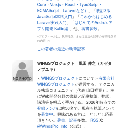
Core・Vue.js・React・TypeScript・
ECMAScript、Laravelなど）
」「
改訂3版
JavaScript本格入門
」「
これからはじめる
Laravel実践入門
」「
はじめてのAndroidア
プリ開発 Kotlin編
」他、
著書多数
。
※プロフィールは、執筆時点、または直近の記事の寄稿時点で
の内容です
この著者の最近の執筆記事
WINGSプロジェクト 風田 伸之（カゼタ
ノブユキ）
＜
WINGSプロジェクト
について＞
有限会社
WINGSプロジェクト
が運営する、テクニカ
ル執筆コミュニティ（代表 山田祥寛）。主
にWeb開発分野の書籍／記事執筆、翻訳、
講演等を幅広く手がける。 2026年時点での
登録メンバ
は約50名で、現在も執筆メンバ
を
募集中
。興味のある方は、どしどし応募
頂きたい。
著書
、
記事
多数。
RSS
X:
@WingsPro_info
（公式）、