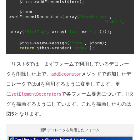
    $this
->
addElements
(
$form
);
    $form
-
>
setElementDecorators
(
array
(
'ViewHelper'
,
'Label'
,
array
(
'HtmlTag'
,
 array
(
'tag'
=>
'li'
))));
    $this
->
view
->
assign
(
'form'
,
 $form
);
return
 $this
->
render
(
'index'
);
リスト6では、まずフォームで利用しているデコレー
タを削除した上で、
メソッドで追加したデ
addDecorator
コレータではulを利用するように変更してます。更
に
で各フォーム要素について、liタ
setElementDecorators
グを描画するようにしています。これを描画したものは
図5となります。
図5 デコレータを利用したフォーム