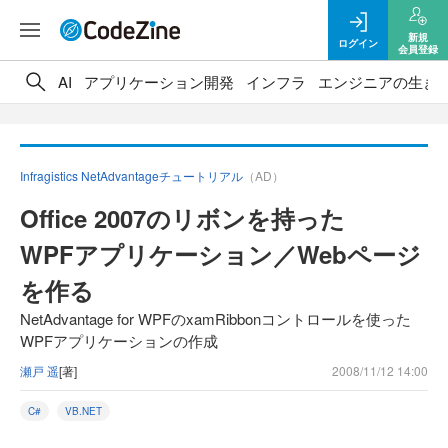
新規
ログイン
会員登録
AI
アプリケーション開発
インフラ
エンジニアの生き
Infragistics NetAdvantageチュートリアル
（AD）
Office 2007のリボンを持った
WPFアプリケーション／Webページ
を作る
NetAdvantage for WPFのxamRibbonコントロールを使った
WPFアプリケーションの作成
瀬戸 遥
[著]
2008/11/12 14:00
C#
VB.NET