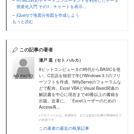
HTML5対応チャートコンポーネントを利用したデータ
視覚化入門 その1 - チャートを表示...
jQueryで地震分布図を作成しよう
もっと読む
この記事の著者
瀬戸 遥（セト ハルカ）
8ビットコンピュータの時代からBASICを使
い、C言語を独習で学びWindows 3.1のフリ
ーソフトを作成、NiftyServeのフォーラムな
どで配布。Excel VBAとVisual Basic関連の
解説書を中心に現在まで40冊以上の書籍を
出版。近著に、「Excelユーザーのための
Access再...
※プロフィールは、執筆時点、または直近の記事の寄稿時点で
の内容です
この著者の最近の執筆記事