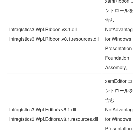
xamRibbon 
ントロール
含む
Infragistics3.Wpf.Ribbon.v8.1.dll
NetAdvantag
Infragistics3.Wpf.Ribbon.v8.1.resources.dll
for Windows
Presentation
Foundation
Assembly。
xamEditor コ
ントロール
含む
Infragistics3.Wpf.Editors.v8.1.dll
NetAdvantag
Infragistics3.Wpf.Editors.v8.1.resources.dll
for Windows
Presentation