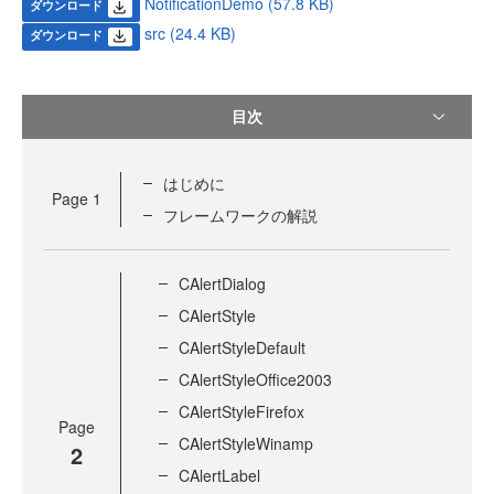
NotificationDemo (57.8 KB)
ダウンロード
src (24.4 KB)
ダウンロード
目次
はじめに
Page
1
フレームワークの解説
CAlertDialog
CAlertStyle
CAlertStyleDefault
CAlertStyleOffice2003
CAlertStyleFirefox
Page
CAlertStyleWinamp
2
CAlertLabel