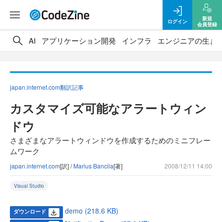
新規
ログイン
会員登録
AI
アプリケーション開発
インフラ
エンジニアの生き
japan.internet.com翻訳記事
カスタマイズ可能なアラートウィン
ドウ
さまざまなアラートウィンドウを作成するためのミニフレー
ムワーク
japan.internet.com
[訳] /
Marius Bancila
[著]
2008/12/11 14:00
Visual Studio
demo (218.6 KB)
ダウンロード