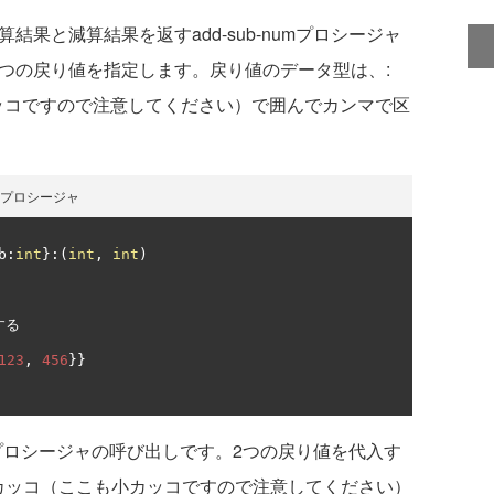
果と減算結果を返すadd-sub-numプロシージャ
て2つの戻り値を指定します。戻り値のデータ型は、:
こは小カッコですので注意してください）で囲んでカンマで区
すプロシージャ
b
:
int
}:(
int
,
int
)
する
123
,
456
}}
umプロシージャの呼び出しです。2つの戻り値を代入す
 のようにカッコ（ここも小カッコですので注意してください）