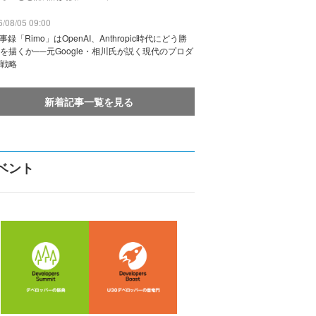
/08/05 09:00
議事録「Rimo」はOpenAI、Anthropic時代にどう勝
を描くか──元Google・相川氏が説く現代のプロダ
戦略
新着記事一覧を見る
ベント