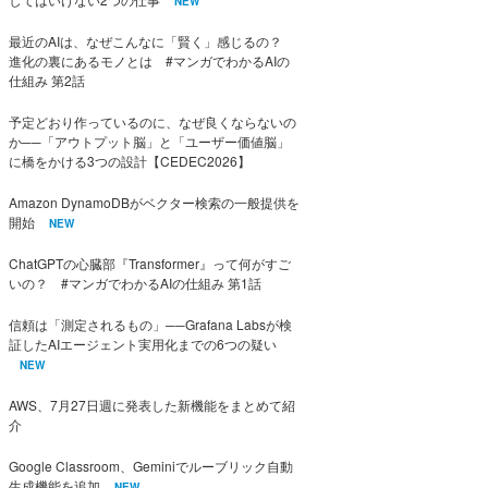
NEW
最近のAIは、なぜこんなに「賢く」感じるの？
進化の裏にあるモノとは #マンガでわかるAIの
仕組み 第2話
予定どおり作っているのに、なぜ良くならないの
か──「アウトプット脳」と「ユーザー価値脳」
に橋をかける3つの設計【CEDEC2026】
Amazon DynamoDBがベクター検索の一般提供を
開始
NEW
ChatGPTの心臓部『Transformer』って何がすご
いの？ #マンガでわかるAIの仕組み 第1話
信頼は「測定されるもの」──Grafana Labsが検
証したAIエージェント実用化までの6つの疑い
NEW
AWS、7月27日週に発表した新機能をまとめて紹
介
Google Classroom、Geminiでルーブリック自動
生成機能を追加
NEW