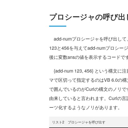
プロシージャの呼び出
add-numプロシージャを呼び出し
123と456を与えてadd-numプロ
後に変数ansの値を表示するコードで
{add-num 123, 456} とい
マで区切って指定するのはVB 6.0の
で囲んでいるのがCurlの構文のノリです。C
由来していると言われます。Curlの言
ーツ化するようなノリがあります。
リスト2 プロシージャを呼び出す