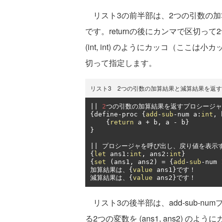
リスト3の前半部は、2つの引数の加算結
です。returnの後にカンマで区切っ
(int, int) のようにカッコ（こ
切って指定します。
リスト3 2つの引数の加算結果と減算結果を返
||
2
つの引数の加算結果を返すプロシージャ
{
define
-
proc 
{
add
-
sub
-
num a
:
int
,
 
{
return
 a 
+
 b
,
 a 
-
 b
}
}
||
プロシージャを呼び出し、戻り値を表示
{
let
 ans1
:
int
,
 ans2
:
int
}
{
set
(
ans1
,
 ans2
)
=
{
add
-
sub
-
num 
加算結果は、{
value
 ans1
}です！
減算結果は、{
value
 ans2
}です！
リスト3の後半部は、add-sub-n
る2つの変数を (ans1, ans2)