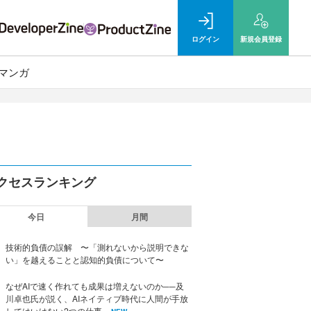
ログイン
新規
会員登録
マンガ
クセスランキング
今日
月間
技術的負債の誤解 〜「測れないから説明できな
い」を越えることと認知的負債について〜
なぜAIで速く作れても成果は増えないのか──及
川卓也氏が説く、AIネイティブ時代に人間が手放
してはいけない2つの仕事