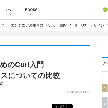
イベント
BOOKS
ンフラ
エンジニアの生き方
Python
開発ツール
UX／デザイン
めのCurl入門
ア
ラスについての比較
2）
1
2008/12/02 14:00
2
ポスト