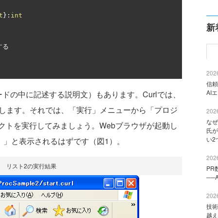
t
}:
int
新
する
2026
信頼
AI
ドの中に記述する説明文）もあります。Curlでは、
述します。それでは、「実行」メニューから「プロジ
2026
なぜ
クトを実行してみましょう。Webブラウザが起動し
氏が
い2
！」と表示されるはずです（図1）。
2026
1 リスト2の実行結果
PR
──
2026
技術
越え