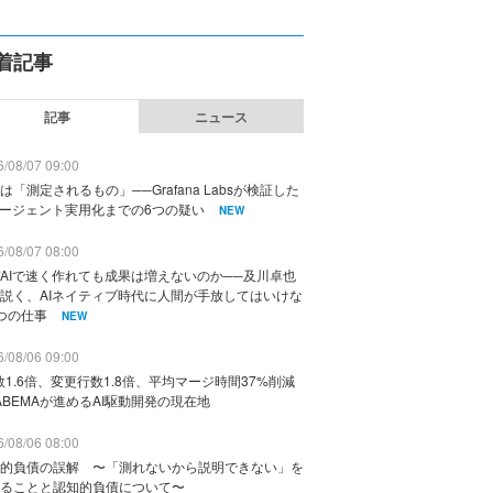
着記事
記事
ニュース
/08/07 09:00
は「測定されるもの」──Grafana Labsが検証した
エージェント実用化までの6つの疑い
NEW
/08/07 08:00
AIで速く作れても成果は増えないのか──及川卓也
説く、AIネイティブ時代に人間が手放してはいけな
つの仕事
NEW
/08/06 09:00
数1.6倍、変更行数1.8倍、平均マージ時間37%削減
ABEMAが進めるAI駆動開発の現在地
/08/06 08:00
的負債の誤解 〜「測れないから説明できない」を
ることと認知的負債について〜