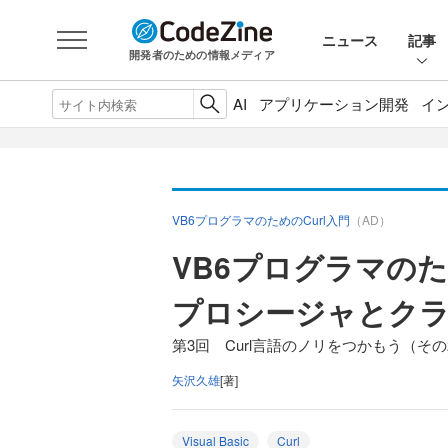
ニュース
記事
開発者のための情報メディア
AI
アプリケーション開発
イ
VB6プログラマのためのCurl入門
（AD）
VB6プログラマのた
プロシージャとク
第3回 Curl言語のノリをつかもう（その
矢沢久雄
[著]
Visual Basic
Curl