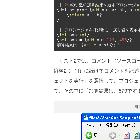
||
2
つの引数の加算結果を返すプロシージャ
{
define
-
proc 
{
add
-
num a
:
int
,
 b
:
in
{
return
 a 
+
 b
}
}
||
プロシージャを呼び出し、戻り値を表示
{
let
 ans
:
int
}
{
set
 ans 
=
{
add
-
num 
123
,
456
}}
加算結果は、{
value
 ans
}です！
リスト2では、コメント（ソースコー
縦棒2つ（||）に続けてコメントを記
ェクトを実行」を選択して、プロジェ
て、その中に「加算結果は、579です
図