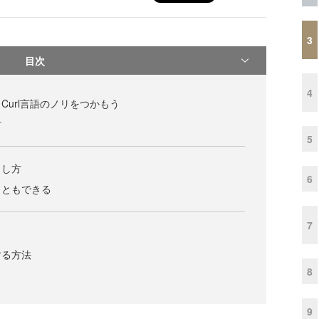
3
目次
4
らCurl言語のノリをつかもう
方
5
出し方
6
こともできる
7
する方法
8
9