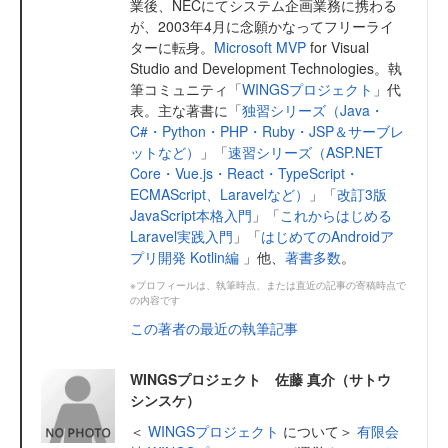
業後、NECにてシステム企画業務に携わる
が、2003年4月に念願かなってフリーライ
ターに転身。
Microsoft MVP
for Visual
Studio and Development Technologies。執
筆コミュニティ「
WINGSプロジェクト
」代
表。主な著書に「
独習シリーズ（Java・
C#・Python・PHP・Ruby・JSP＆サーブレ
ットなど）
」「
速習シリーズ（ASP.NET
Core・Vue.js・React・TypeScript・
ECMAScript、Laravelなど）
」「
改訂3版
JavaScript本格入門
」「
これからはじめる
Laravel実践入門
」「
はじめてのAndroidア
プリ開発 Kotlin編
」他、
著書多数
。
※プロフィールは、執筆時点、または直近の記事の寄稿時点で
の内容です
この著者の最近の執筆記事
WINGSプロジェクト 佐藤 真介（サトウ
シンスケ）
＜
WINGSプロジェクト
について＞
有限会