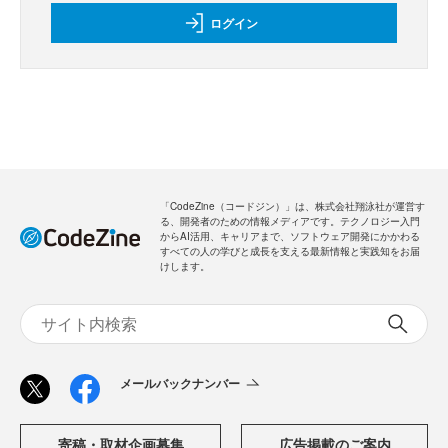
ログイン
「CodeZine（コードジン）」は、株式会社翔泳社が運営す
る、開発者のための情報メディアです。テクノロジー入門
からAI活用、キャリアまで、ソフトウェア開発にかかわる
すべての人の学びと成長を支える最新情報と実践知をお届
けします。
メールバックナンバー
寄稿・取材企画募集
広告掲載のご案内