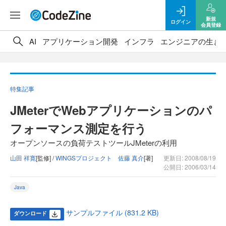
新規
ログイン
会員登録
AI
アプリケーション開発
インフラ
エンジニアの生き
特集記事
JMeterでWebアプリケーションのパ
フォーマンス測定を行う
オープンソースの負荷テストツールJMeterの利用
山田 祥寛
[監修] /
WINGSプロジェクト 佐藤 真介
[著]
更新日: 2008/08/19
公開日: 2006/03/14
Java
サンプルファイル (831.2 KB)
ダウンロード