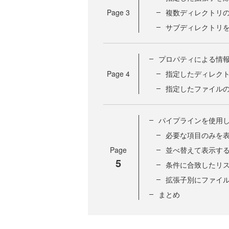
Page
3
複数ディレクトリ
サブディレクトリ
プロパティによる情
Page
4
指定したディレク
指定したファイル
パイプラインを使用
必要な項目のみを
Page
並べ替えて表示す
5
条件に合致したリ
拡張子別にファイ
まとめ