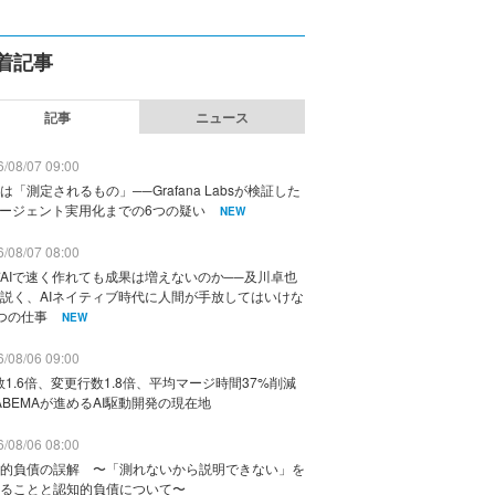
着記事
記事
ニュース
/08/07 09:00
は「測定されるもの」──Grafana Labsが検証した
エージェント実用化までの6つの疑い
NEW
/08/07 08:00
AIで速く作れても成果は増えないのか──及川卓也
説く、AIネイティブ時代に人間が手放してはいけな
つの仕事
NEW
/08/06 09:00
数1.6倍、変更行数1.8倍、平均マージ時間37%削減
ABEMAが進めるAI駆動開発の現在地
/08/06 08:00
的負債の誤解 〜「測れないから説明できない」を
ることと認知的負債について〜