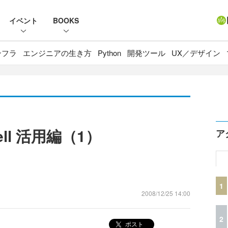
イベント
BOOKS
ンフラ
エンジニアの生き方
Python
開発ツール
UX／デザイン
hell 活用編（1）
ア
1
2008/12/25 14:00
2
ポスト