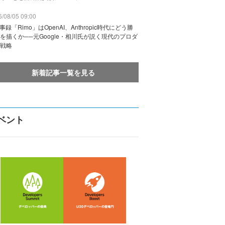
/08/05 09:00
議事録「Rimo」はOpenAI、Anthropic時代にどう勝
を描くか──元Google・相川氏が説く現代のプロダ
戦略
新着記事一覧を見る
ベント