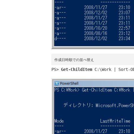
作成日時順での並べ替え
PS> 
Get-ChildItem
 C:\Work | Sort-O