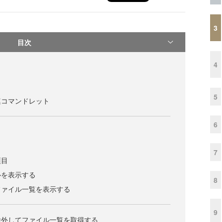
3
目次
4
5
連コマンドレット
6
7
項目
ルを表示する
8
ファイル一覧を表示する
9
除外してファイル一覧を取得する