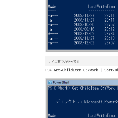
サイズ順での並べ替え
PS> 
Get-ChildItem
 C:\Work | Sort-O