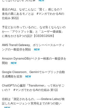
NEW
最近のAIは、なぜこんなに「賢く」感じるの？
進化の裏にあるモノとは #マンガでわかるAIの
仕組み 第2話
予定どおり作っているのに、なぜ良くならないの
か──「アウトプット脳」と「ユーザー価値脳」
に橋をかける3つの設計【CEDEC2026】
AWS Transit Gateway、ポリシーベースルーティ
ングの一般提供を開始
NEW
Amazon DynamoDBがベクター検索の一般提供を
開始
NEW
Google Classroom、Geminiでルーブリック自動
生成機能を追加
NEW
ChatGPTの心臓部『Transformer』って何がすご
いの？ #マンガでわかるAIの仕組み 第1話
信頼は「測定されるもの」──Grafana Labsが検
証したAIエージェント実用化までの6つの疑い
NEW