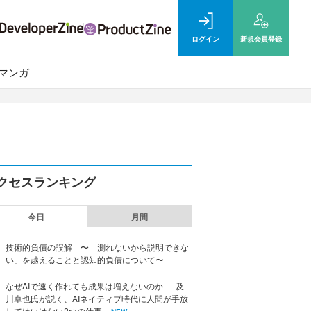
ログイン
新規
会員登録
マンガ
クセスランキング
今日
月間
技術的負債の誤解 〜「測れないから説明できな
い」を越えることと認知的負債について〜
なぜAIで速く作れても成果は増えないのか──及
川卓也氏が説く、AIネイティブ時代に人間が手放
してはいけない2つの仕事