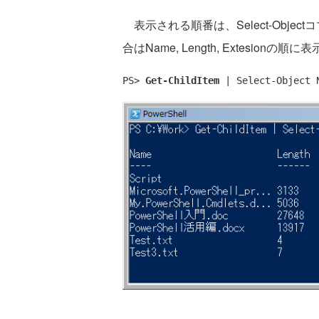
表示される順番は、Select-Obj
合はName, Length, Extesionの
PS> 
Get-ChildItem
 | Select-Object 