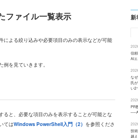
たファイル一覧表示
新
件による絞り込みや必要項目のみの表示などが可能
2026
信頼
AI
た例を見ていきます。
2026
なぜ
氏が
い2
2026
PR
──
トを使用すると、必要な項目のみを表示することが可能とな
ついては
Windows PowerShell入門（2）
を参照くださ
2026
技術
越え