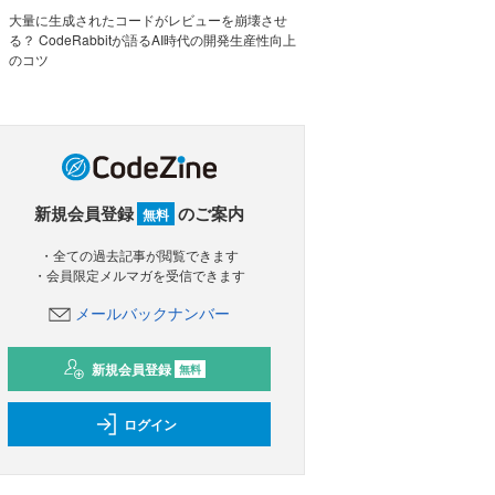
大量に生成されたコードがレビューを崩壊させ
る？ CodeRabbitが語るAI時代の開発生産性向上
のコツ
新規会員登録
のご案内
無料
・全ての過去記事が閲覧できます
・会員限定メルマガを受信できます
メールバックナンバー
新規会員登録
無料
ログイン