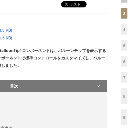
ポスト
3
4
3 KB)
5 KB)
5
.0JのGcBalloonTip1コンポーネントは、バルーンチップを表示する
ンポーネントで標準コントロールをカスタマイズし、バルー
6
成しました。
7
目次
8
9
注意事項