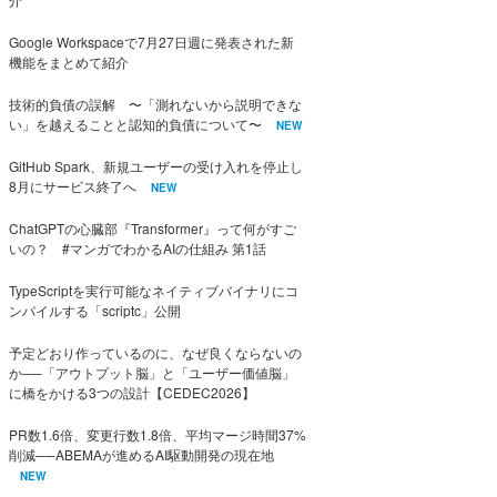
Google Workspaceで7月27日週に発表された新
機能をまとめて紹介
技術的負債の誤解 〜「測れないから説明できな
い」を越えることと認知的負債について〜
NEW
GitHub Spark、新規ユーザーの受け入れを停止し
8月にサービス終了へ
NEW
ChatGPTの心臓部『Transformer』って何がすご
いの？ #マンガでわかるAIの仕組み 第1話
TypeScriptを実行可能なネイティブバイナリにコ
ンパイルする「scriptc」公開
予定どおり作っているのに、なぜ良くならないの
か──「アウトプット脳」と「ユーザー価値脳」
に橋をかける3つの設計【CEDEC2026】
PR数1.6倍、変更行数1.8倍、平均マージ時間37%
削減──ABEMAが進めるAI駆動開発の現在地
NEW