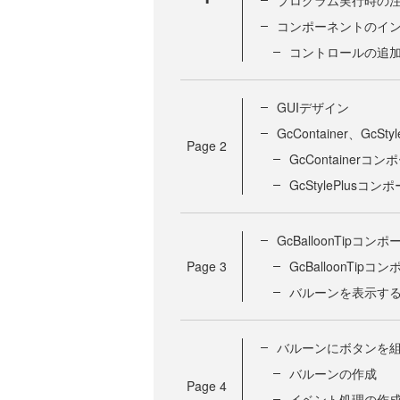
コンポーネントのイ
コントロールの追
GUIデザイン
GcContainer、Gc
Page
2
GcContainer
GcStylePlusコ
GcBalloonTipコ
Page
3
GcBalloonTi
バルーンを表示す
バルーンにボタンを
バルーンの作成
Page
4
イベント処理の作