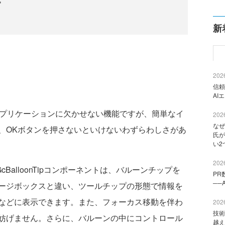
新
2026
信頼
AI
アプリケーションに欠かせない機能ですが、簡単なイ
2026
なぜ
、OKボタンを押さないといけないわずらわしさがあ
氏が
い2
2026
5.0JのGcBalloonTipコンポーネントは、バルーンチップを
PR
──
ージボックスと違い、ツールチップの形態で情報を
などに表示できます。また、フォーカス移動を伴わ
2026
技術
妨げません。さらに、バルーンの中にコントロール
越え