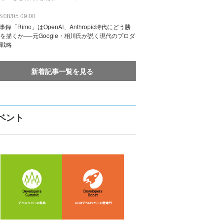
/08/05 09:00
議事録「Rimo」はOpenAI、Anthropic時代にどう勝
を描くか──元Google・相川氏が説く現代のプロダ
戦略
新着記事一覧を見る
ベント