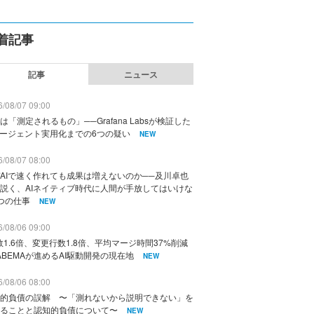
着記事
記事
ニュース
/08/07 09:00
は「測定されるもの」──Grafana Labsが検証した
エージェント実用化までの6つの疑い
NEW
/08/07 08:00
AIで速く作れても成果は増えないのか──及川卓也
説く、AIネイティブ時代に人間が手放してはいけな
つの仕事
NEW
/08/06 09:00
数1.6倍、変更行数1.8倍、平均マージ時間37%削減
ABEMAが進めるAI駆動開発の現在地
NEW
/08/06 08:00
的負債の誤解 〜「測れないから説明できない」を
ることと認知的負債について〜
NEW