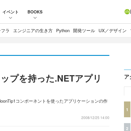
イベント
BOOKS
ンフラ
エンジニアの生き方
Python
開発ツール
UX／デザイン
ップを持った.NETアプリ
ア
.0JのGcBalloonTip1コンポーネントを使ったアプリケーションの作
1
2008/12/25 14:00
2