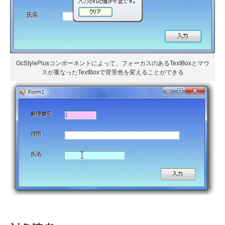
GcStylePlusコンポーネントによって、フォーカスのあるTextBoxとマウ
スが重なったTextBoxで背景色を変えることができる