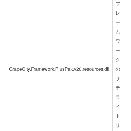
フ
レ
ー
ム
ワ
ー
ク
GrapeCity.Framework.PlusPak.v20.resources.dll
の
サ
テ
ラ
イ
ト
リ