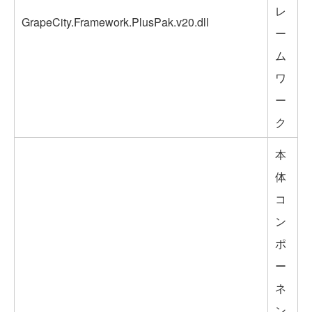
レ
GrapeCity.Framework.PlusPak.v20.dll
ー
ム
ワ
ー
ク
本
体
コ
ン
ポ
ー
ネ
ン