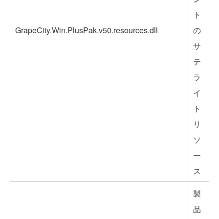
ト
GrapeCity.Win.PlusPak.v50.resources.dll
の
サ
テ
ラ
イ
ト
リ
ソ
ー
ス
製
品