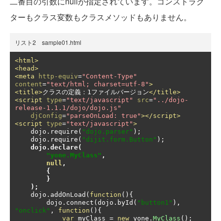
二番目の引数にnullが指定されています。コンストラク
ターもクラス変数もクラスメソッドもありません。
リスト2 sample01.html
<html>
<head>
<meta
http-equiv
=
"Content-Type"
content
=
"text/html; charset=utf-8"
>
<title>
クラスの定義：1ファイルバージョン
</title>
<script
type
=
"text/javascript"
src
=
"../dojo-
release-1.1.1/dojo/dojo.js"
djConfig
=
"parseOnLoad: true"
></script>
<script
type
=
"text/javascript"
>
    dojo
.
require
(
"dojo.parser"
);
    dojo
.
require
(
"dijit.form.Button"
);
dojo
.
declare
(
"yone.MyClass"
,
null
,
{
}
);
    dojo
.
addOnLoad
(
function
(){
        dojo
.
connect
(
dojo
.
byId
(
"button1"
),
"onclick"
,
function
(){
var
 myClass 
=
new
 yone
.
MyClass
();