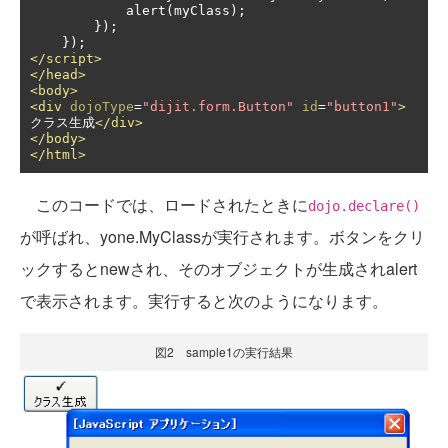
            alert
(
myClass
);
});
});
</script>
</head>
<body>
<div
dojoType
=
"dijit.form.Button"
id
=
"button1"
>
クラス生成
</div>
</body>
</html>
このコードでは、ロードされたときに
dojo.declare()
が呼ばれ、yone.MyClassが実行されます。ボタンをクリ
ックするとnewされ、そのオブジェクトが生成されalert
で表示されます。実行すると次のようになります。
図2 sample1の実行結果