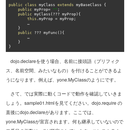
public
class
 myClass 
extends
 myBaseClass 
{
public
 myProp
=
""
;
public
 myClass
(???
 myProp
){
this
.
myProp 
=
 myProp
;
…
}
public
???
 myFunc
(){
…
}
}
dojo.declareを使う場合、名前に接頭語（プリフィク
ス、名前空間、みたいなもの）を付けることができるよ
うになります。例えば、yone.MyClassのようにです。
さて、では実際に動くコードで動作を確認していきま
しょう。sample01.htmlを見てください。dojo.require の
直後にdojo.declareがあります。ここでは、
yone.MyClassが宣言されます。何も継承していないので