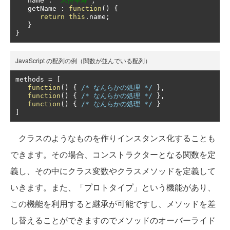
   name 
:
"米持幸寿"
,
   getName 
:
function
()
{
return
this
.
name
;
}
}
JavaScript の配列の例（関数が並んでいる配列）
methods 
=
[
function
()
{
/* なんらかの処理 */
},
function
()
{
/* なんらかの処理 */
},
function
()
{
/* なんらかの処理 */
}
]
クラスのようなものを作りインスタンス化することも
できます。その場合、コンストラクターとなる関数を定
義し、その中にクラス変数やクラスメソッドを定義して
いきます。また、「プロトタイプ」という機能があり、
この機能を利用すると継承が可能ですし、メソッドを差
し替えることができますのでメソッドのオーバーライド