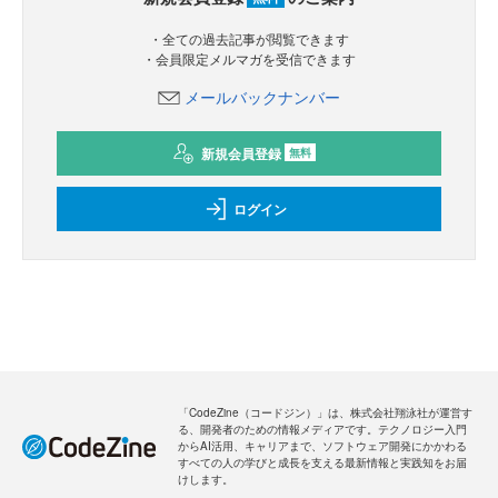
・全ての過去記事が閲覧できます
・会員限定メルマガを受信できます
メールバックナンバー
新規会員登録
無料
ログイン
「CodeZine（コードジン）」は、株式会社翔泳社が運営す
る、開発者のための情報メディアです。テクノロジー入門
からAI活用、キャリアまで、ソフトウェア開発にかかわる
すべての人の学びと成長を支える最新情報と実践知をお届
けします。