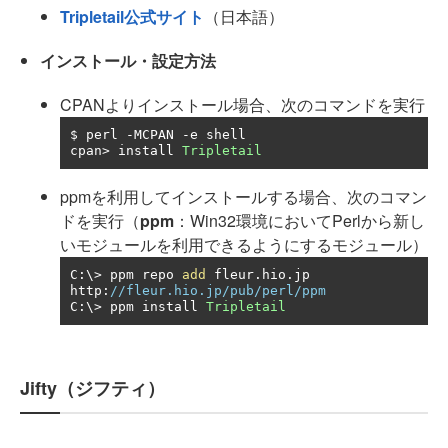
Tripletail公式サイト
（日本語）
インストール・設定方法
CPANよりインストール場合、次のコマンドを実行
$ perl 
-
MCPAN 
-
e shell

cpan
>
 install 
Tripletail
ppmを利用してインストールする場合、次のコマン
ドを実行（
ppm
：Win32環境においてPerlから新し
いモジュールを利用できるようにするモジュール）
C
:
\> ppm repo 
add
 fleur
.
hio
.
jp 
http
:
//fleur.hio.jp/pub/perl/ppm
C
:
\> ppm install 
Tripletail
Jifty（ジフティ）