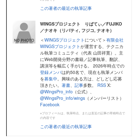
この著者の最近の執筆記事
WINGSプロジェクト りばてぃ／FUJIKO
／ナオキ（リバティ, フジコ, ナオキ）
＜
WINGSプロジェクト
について＞
有限会社
WINGSプロジェクト
が運営する、テクニカ
ル執筆コミュニティ（代表 山田祥寛）。主
にWeb開発分野の書籍／記事執筆、翻訳、
講演等を幅広く手がける。 2026年時点での
登録メンバ
は約50名で、現在も執筆メンバ
を
募集中
。興味のある方は、どしどし応募
頂きたい。
著書
、
記事
多数。
RSS
X:
@WingsPro_info
（公式）、
@WingsPro_info/wings
（メンバーリスト）
Facebook
※プロフィールは、執筆時点、または直近の記事の寄稿時点で
の内容です
この著者の最近の執筆記事