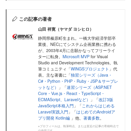
この記事の著者
山田 祥寛（ヤマダ ヨシヒロ）
静岡県榛原町生まれ。一橋大学経済学部卒
業後、NECにてシステム企画業務に携わる
が、2003年4月に念願かなってフリーライ
ターに転身。
Microsoft MVP
for Visual
Studio and Development Technologies。執
筆コミュニティ「
WINGSプロジェクト
」代
表。主な著書に「
独習シリーズ（Java・
C#・Python・PHP・Ruby・JSP＆サーブレ
ットなど）
」「
速習シリーズ（ASP.NET
Core・Vue.js・React・TypeScript・
ECMAScript、Laravelなど）
」「
改訂3版
JavaScript本格入門
」「
これからはじめる
Laravel実践入門
」「
はじめてのAndroidア
プリ開発 Kotlin編
」他、
著書多数
。
※プロフィールは、執筆時点、または直近の記事の寄稿時点で
の内容です