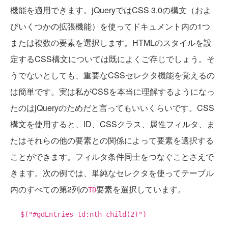
機能を適用できます。jQueryではCSS 3.0の構文（およ
びいくつかの拡張機能）を使ってドキュメント内の1つ
または複数の要素を選択します。HTMLのスタイルを設
定するCSS構文については既によくご存じでしょう。そ
うでないとしても、重要なCSSセレクタ機能を覚えるの
は簡単です。実は私がCSSを本当に理解するようになっ
たのはjQueryのためだと言ってもいいくらいです。CSS
構文を使用すると、ID、CSSクラス、属性フィルタ、ま
たはそれらの他の要素との関係によって要素を選択する
ことができます。フィルタ条件同士をつなぐことさえで
きます。次の例では、単純なセレクタを使ってテーブル
内のすべての第2列の
要素を選択しています。
TD
$("#gdEntries td:nth-child(2)")