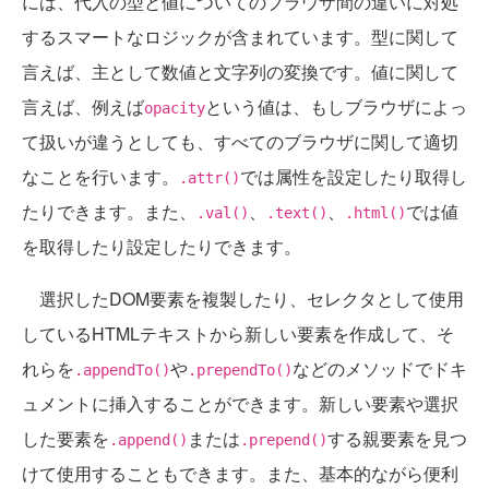
には、代入の型と値についてのブラウザ間の違いに対処
するスマートなロジックが含まれています。型に関して
言えば、主として数値と文字列の変換です。値に関して
言えば、例えば
という値は、もしブラウザによっ
opacity
て扱いが違うとしても、すべてのブラウザに関して適切
なことを行います。
では属性を設定したり取得し
.attr()
たりできます。また、
、
、
では値
.val()
.text()
.html()
を取得したり設定したりできます。
選択したDOM要素を複製したり、セレクタとして使用
しているHTMLテキストから新しい要素を作成して、そ
れらを
や
などのメソッドでドキ
.appendTo()
.prependTo()
ュメントに挿入することができます。新しい要素や選択
した要素を
または
する親要素を見つ
.append()
.prepend()
けて使用することもできます。また、基本的ながら便利