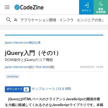
新規
ログイン
会員登録
AI
アプリケーション開発
インフラ
エンジニアの生き
japan.internet.com翻訳記事
jQuery入門（その1）
DOM操作とjQueryのコア機能
japan.internet.com
[訳] /
Rick Strahl
[著]
2009/03/31 14:00
JavaScript
サンプルソース (12.6 MB)
ダウンロード
jQueryはHTMLベースのクライアントJavaScriptの開発作業
を大幅に軽減してくれる小さなJavaScriptライブラリです。本稿