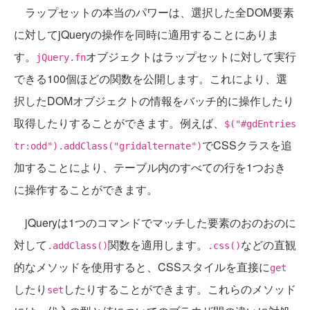
ラップセットの本当のパワーは、選択した全DOM要素
に対してjQueryの操作を同時に適用することにありま
す。
オブジェクトはラップセットに対して実行
jQuery.fn
できる100個ほどの関数を公開します。これにより、選
択したDOMオブジェクトの情報をバッチ的に操作したり
取得したりすることができます。例えば、
$("#gdEntries
でCSSクラスを追
tr:odd").addClass("gridalternate")
加することにより、テーブル内のすべての行を1つおき
に操作することができます。
jQueryは1つのコマンドでマッチした要素のおのおのに
対して
関数を適用します。
などの直観
.addClass()
.css()
的なメソッドを使用すると、CSSスタイルを直接に
get
したり
したりすることができます。これらのメソッド
set