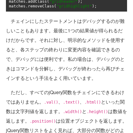
matches
.
addClass
(
"gridheader"
);
matches
.
removeClass
(
"gridhighlight"
);
チェインにしたステートメントはデバッグするのが難
しいこともあります。最後に1つの結果値が得られるだ
けだからです。それに対し、明示的なメソッドを使用す
ると、各ステップの終わりに変更内容を確認できるの
で、デバッグには便利です。私の場合は、デバッグのと
きはコマンドを分解し、デバッグが終わったら再びチェ
インするという手法をよく用いています。
ただし、すべてのjQuery関数をチェインにできるわけ
ではありません。
、
、
といった関
.val()
.text()
.html()
数は文字列値を返します。
と
は数値を
.width()
.height()
返します。
は位置オブジェクトを返します。
.position()
jQuery関数リストをよく見れば、大部分の関数がどのよ