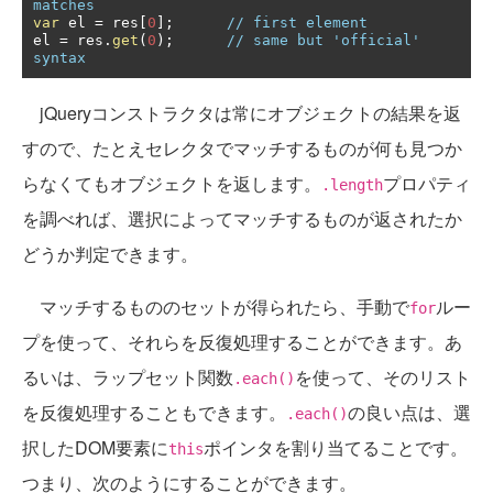
matches
var
 el 
=
 res
[
0
];
// first element
el 
=
 res
.
get
(
0
);
// same but 'official' 
syntax
jQueryコンストラクタは常にオブジェクトの結果を返
すので、たとえセレクタでマッチするものが何も見つか
らなくてもオブジェクトを返します。
プロパティ
.length
を調べれば、選択によってマッチするものが返されたか
どうか判定できます。
マッチするもののセットが得られたら、手動で
ルー
for
プを使って、それらを反復処理することができます。あ
るいは、ラップセット関数
を使って、そのリスト
.each()
を反復処理することもできます。
の良い点は、選
.each()
択したDOM要素に
ポインタを割り当てることです。
this
つまり、次のようにすることができます。