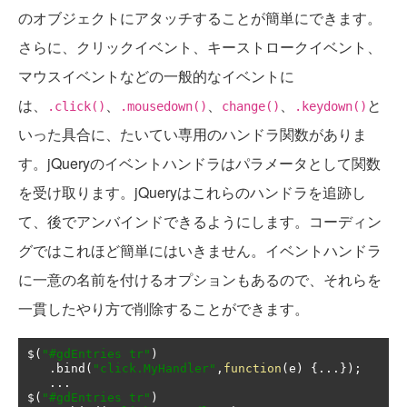
のオブジェクトにアタッチすることが簡単にできます。
さらに、クリックイベント、キーストロークイベント、
マウスイベントなどの一般的なイベントに
は、
、
、
、
と
.click()
.mousedown()
change()
.keydown()
いった具合に、たいてい専用のハンドラ関数がありま
す。jQueryのイベントハンドラはパラメータとして関数
を受け取ります。jQueryはこれらのハンドラを追跡し
て、後でアンバインドできるようにします。コーディン
グではこれほど簡単にはいきません。イベントハンドラ
に一意の名前を付けるオプションもあるので、それらを
一貫したやり方で削除することができます。
$
(
"#gdEntries tr"
)
.
bind
(
"click.MyHandler"
,
function
(
e
)
{...});
...
$
(
"#gdEntries tr"
)