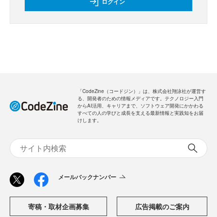
新規会員登録
のご案内
無料
・全ての過去記事が閲覧できます
・会員限定メルマガを受信できます
メールバックナンバー
新規会員登録
無料
ログイン
「CodeZine（コードジン）」は、株式会社翔泳社が運営す
る、開発者のための情報メディアです。テクノロジー入門
からAI活用、キャリアまで、ソフトウェア開発にかかわる
すべての人の学びと成長を支える最新情報と実践知をお届
けします。