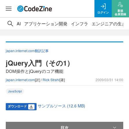
新規
ログイン
会員登録
AI
アプリケーション開発
インフラ
エンジニアの生き
japan.internet.com翻訳記事
jQuery入門（その1）
DOM操作とjQueryのコア機能
japan.internet.com
[訳] /
Rick Strahl
[著]
2009/03/31 14:00
JavaScript
サンプルソース (12.6 MB)
ダウンロード
目次