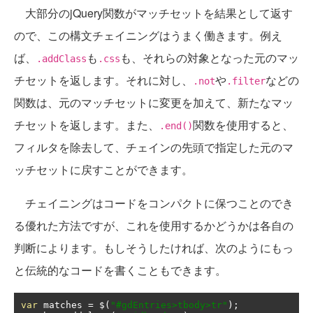
大部分のjQuery関数がマッチセットを結果として返す
ので、この構文チェイニングはうまく働きます。例え
ば、
も
も、それらの対象となった元のマッ
.addClass
.css
チセットを返します。それに対し、
や
などの
.not
.filter
関数は、元のマッチセットに変更を加えて、新たなマッ
チセットを返します。また、
関数を使用すると、
.end()
フィルタを除去して、チェインの先頭で指定した元のマ
ッチセットに戻すことができます。
チェイニングはコードをコンパクトに保つことのでき
る優れた方法ですが、これを使用するかどうかは各自の
判断によります。もしそうしたければ、次のようにもっ
と伝統的なコードを書くこともできます。
var
 matches 
=
 $
(
"#gdEntries>tbody>tr"
);