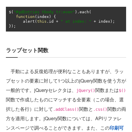
$
(
"#gdEntries tbody tr:even"
).
each
(
function
(
index
)
{
      alert
(
this
.
id 
+
" at index: "
+
 index
);
});
ラップセット関数
手動による反復処理が便利なこともありますが、ラッ
プセットの要素に対して1つ以上のjQuery関数を使う方が
一般的です。jQueryセレクタは、
関数または
jQuery()
$()
関数で作成したものにマッチする全要素（この場合、選
択した各行）に対して
関数と
関数の両
.addClass()
.css()
方を適用します。jQuery関数については、APIリファレ
ンスページで調べることができます。また、この
印刷可