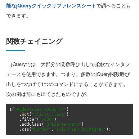
能なjQueryクイックリファレンスシート
で調べることも
できます。
関数チェイニング
jQueryでは、大部分の関数呼び出しで柔軟なインタフ
ェースを使用できます。つまり、多数のjQuery関数呼び
出しをつなげて1つのコマンドにすることができます。
次の例は前にも出てきたものですが、
$
(
"#gdEntries tbody tr"
)
.
not
(
":first,:last"
)
.
filter
(
":odd"
)
.
addClass
(
"gridalternate"
)
.
css
(
"border"
,
"solid 1px lightgrey"
);