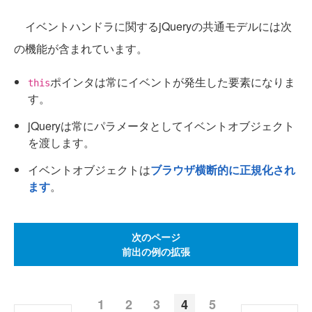
イベントハンドラに関するjQueryの共通モデルには次
の機能が含まれています。
ポインタは常にイベントが発生した要素になりま
this
す。
jQueryは常にパラメータとしてイベントオブジェクト
を渡します。
イベントオブジェクトは
ブラウザ横断的に正規化され
ます
。
次のページ
前出の例の拡張
1
2
3
4
5