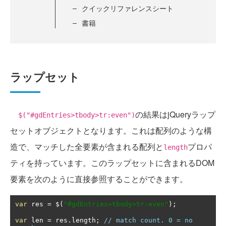
クイックリファレンスシート
書籍
ラップセット
の結果はjQueryラップ
$("#gdEntries>tbody>tr:even")
セットオブジェクトとなります。これは配列のような構
造で、マッチした全要素が含まれる配列と
プロパ
length
ティを持っています。このラップセットに含まれるDOM
要素を次のように直接参照することができます。
var
 res 
=
 $
(
"#gdEntries>tbody>tr:even"
);
var
 len 
=
 res
.
length
;
// match count. 0 = no 