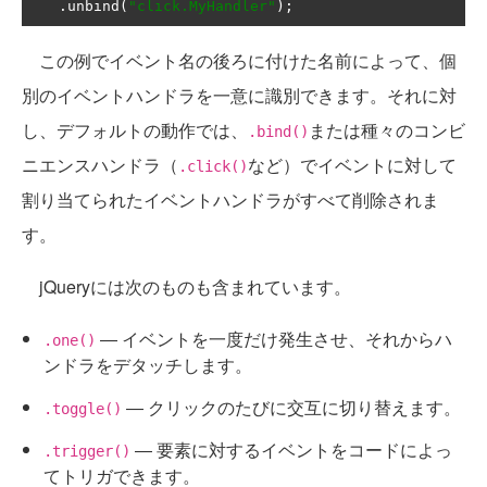
.
unbind
(
"click.MyHandler"
);
この例でイベント名の後ろに付けた名前によって、個
別のイベントハンドラを一意に識別できます。それに対
し、デフォルトの動作では、
または種々のコンビ
.bind()
ニエンスハンドラ（
など）でイベントに対して
.click()
割り当てられたイベントハンドラがすべて削除されま
す。
jQueryには次のものも含まれています。
― イベントを一度だけ発生させ、それからハ
.one()
ンドラをデタッチします。
― クリックのたびに交互に切り替えます。
.toggle()
― 要素に対するイベントをコードによっ
.trigger()
てトリガできます。