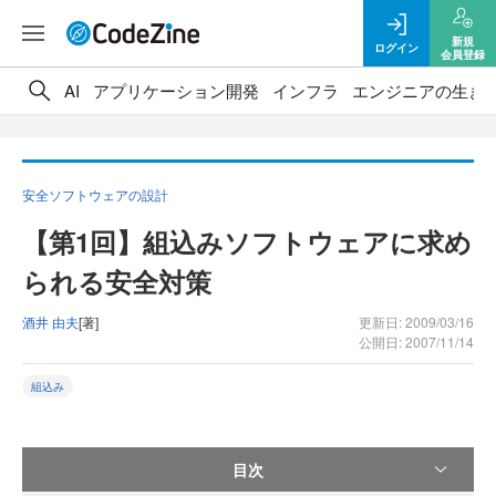
新規
ログイン
会員登録
AI
アプリケーション開発
インフラ
エンジニアの生き
安全ソフトウェアの設計
【第1回】組込みソフトウェアに求め
られる安全対策
酒井 由夫
[著]
更新日: 2009/03/16
公開日: 2007/11/14
組込み
目次