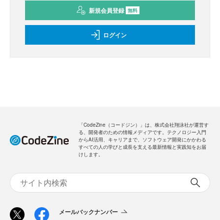
新規会員登録
無料
ログイン
「CodeZine（コードジン）」は、株式会社翔泳社が運営す
る、開発者のための情報メディアです。テクノロジー入門
からAI活用、キャリアまで、ソフトウェア開発にかかわる
すべての人の学びと成長を支える最新情報と実践知をお届
けします。
メールバックナンバー