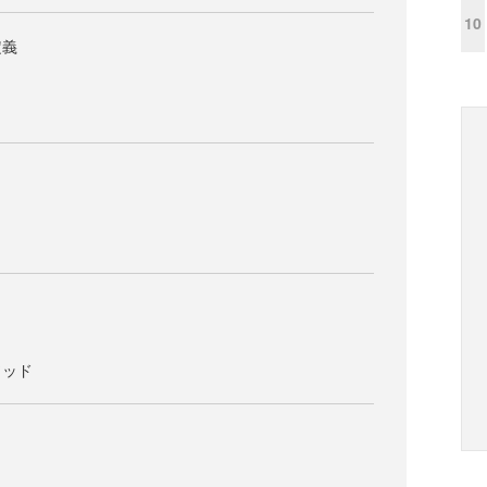
10
定義
ト
し
ソッド