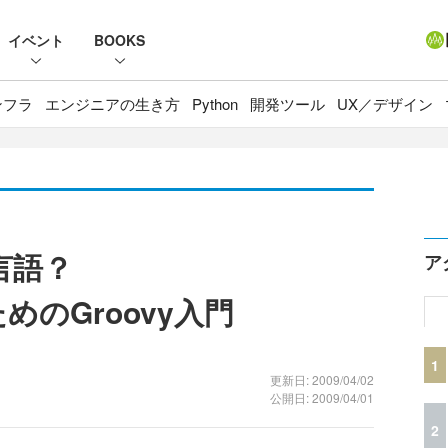
イベント
BOOKS
ンフラ
エンジニアの生き方
Python
開発ツール
UX／デザイン
言語？
ア
めのGroovy入門
1
更新日: 2009/04/02
公開日: 2009/04/01
2