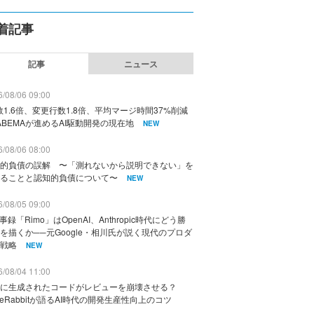
着記事
記事
ニュース
/08/06 09:00
数1.6倍、変更行数1.8倍、平均マージ時間37%削減
ABEMAが進めるAI駆動開発の現在地
NEW
/08/06 08:00
的負債の誤解 〜「測れないから説明できない」を
ることと認知的負債について〜
NEW
/08/05 09:00
議事録「Rimo」はOpenAI、Anthropic時代にどう勝
を描くか──元Google・相川氏が説く現代のプロダ
戦略
NEW
/08/04 11:00
に生成されたコードがレビューを崩壊させる？
deRabbitが語るAI時代の開発生産性向上のコツ