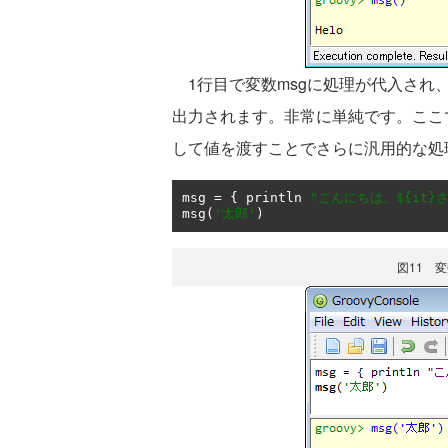
1行目で変数msgに処理が代入され、2
出力されます。非常に単純です。ここ
して値を渡すことでさらに汎用的な処
msg 
=
{
 println 
"こんにちは、${it}
msg
(
'太郎'
)
図11 