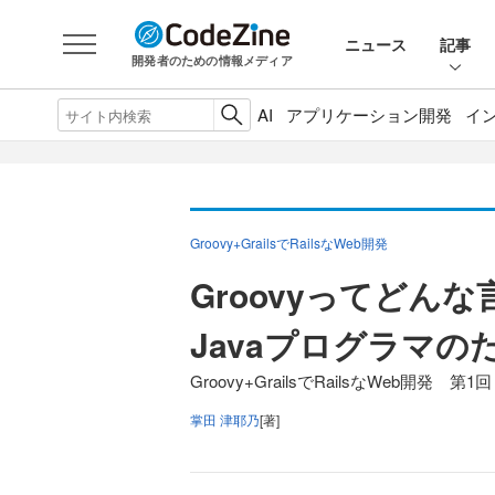
ニュース
記事
開発者のための情報メディア
AI
アプリケーション開発
イ
Groovy+GrailsでRailsなWeb開発
Groovyってどんな
Javaプログラマのた
Groovy+GrailsでRailsなWeb開発 第1回
掌田 津耶乃
[著]