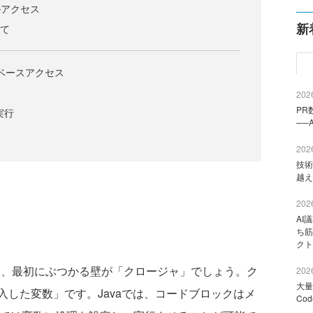
イルアクセス
新
いて
ータベースアクセス
2026
PR
実行
──
2026
技術
越え
2026
AI
ち筋
クト
うとき、最初にぶつかる壁が「クロージャ」でしょう。ク
2026
大量
した変数」です。Javaでは、コードブロックはメ
Co