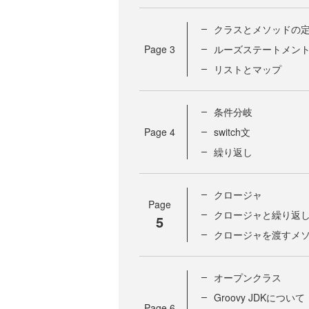
クラスとメソッドの
Page
3
ルーズステートメン
リストとマップ
条件分岐
Page
4
switch文
繰り返し
クロージャ
Page
クロージャと繰り返
5
クロージャを渡すメ
オープンクラス
Groovy JDKについて
Page
6