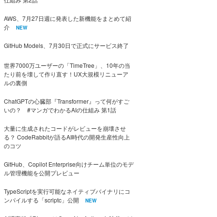
AWS、7月27日週に発表した新機能をまとめて紹
介
NEW
GitHub Models、7月30日で正式にサービス終了
世界7000万ユーザーの「TimeTree」、10年の当
たり前を壊して作り直す！UX大規模リニューア
ルの裏側
ChatGPTの心臓部『Transformer』って何がすご
いの？ #マンガでわかるAIの仕組み 第1話
大量に生成されたコードがレビューを崩壊させ
る？ CodeRabbitが語るAI時代の開発生産性向上
のコツ
GitHub、Copilot Enterprise向けチーム単位のモデ
ル管理機能を公開プレビュー
TypeScriptを実行可能なネイティブバイナリにコ
ンパイルする「scriptc」公開
NEW