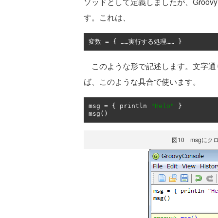
ソッドとして定義しましたが、Groo
す。これは、
変数
=
{
……実行する処理……
}
このような形で記述します。文字通り
ば、このような具合で使います。
msg 
=
{
 println 
"Helo"
}
msg
()
図10 msgに