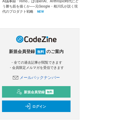
AI議事録「Rimo」はOpenAI、Anthropic時代にど
う勝ち筋を描くか──元Google・相川氏が説く現
代のプロダクト戦略
NEW
新規会員登録
のご案内
無料
・全ての過去記事が閲覧できます
・会員限定メルマガを受信できます
メールバックナンバー
新規会員登録
無料
ログイン