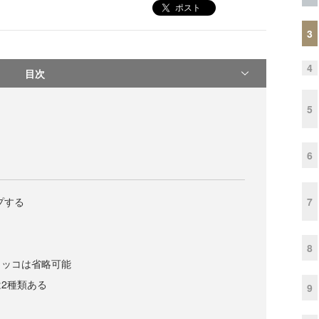
ポスト
3
4
目次
5
6
7
プする
！
8
カッコは省略可能
2種類ある
9