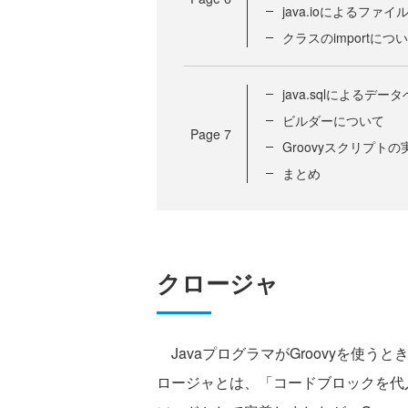
java.ioによるファ
クラスのimportにつ
java.sqlによるデ
ビルダーについて
Page
7
Groovyスクリプトの
まとめ
クロージャ
JavaプログラマがGroovyを使
ロージャとは、「コードブロックを代入