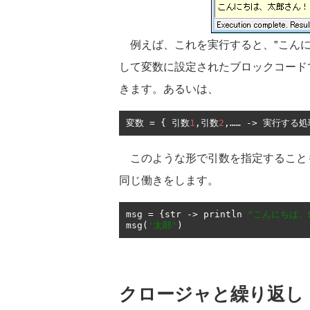
例えば、これを実行すると、"こんに
して変数に設定されたブロックコード
きます。あるいは、
変数
=
{
引数
1
,引数
2
,……
->
実行する処
このような形で引数を指定すること
同じ働きをします。
msg 
=
{
str 
->
 println 
"こんにちは、$
msg
(
'太郎'
)
クロージャと繰り返し