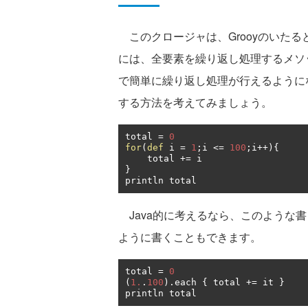
このクロージャは、Grooyのいた
には、全要素を繰り返し処理するメソ
で簡単に繰り返し処理が行えるようにな
する方法を考えてみましょう。
total 
=
0
for
(
def
 i 
=
1
;
i 
<=
100
;
i
++){
    total 
+=
}
println total
Java的に考えるなら、このような
ように書くこともできます。
total 
=
0
(
1.
.
100
).
each 
{
 total 
+=
 it 
}
println total